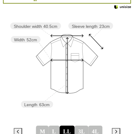
Sleeve length
23cm
Shoulder width
40.5cm
Width
52cm
Length
63cm
M
L
LL
3L
4L