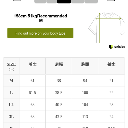
158cm 51kgRecommended
M
Find out more on your body type
SIZE
着丈
肩幅
胸囲
袖丈
(cm)
M
61
38
94
21
L
61.5
38.5
100
22
LL
63
40.5
104
23
3L
63
43.5
113
24