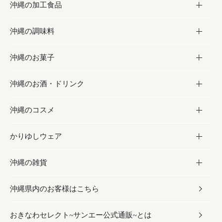
沖縄の加工食品
お取り寄せグルメ
沖縄の調味料
フルーツ・野菜
加工食品
沖縄のお菓子
お肉
缶詰／パウチ
調味料
沖縄のお酒・ドリンク
海産物
沖縄料理
砂糖／黒砂糖
お菓子
沖縄のコスメ
沖縄そば／乾麺
塩
黒糖
お酒・ドリンク
かりゆしウェア
レトルト食品
お酢／ドレッシング
ちんすこう
泡盛
コスメ
沖縄の雑貨
乾物／粉類
しょうゆ
伝統菓子
ビール・チューハイ
スキンケア
かりゆしウェア
沖縄県内のお客様はこちら
みそ
スナック
ワイン・ウィスキー・カクテル
ボディケア
メンズ
雑貨
おきなわセレクト~サンエー公式通販~とは
だし／スパイス／島唐辛子
おつまみ
ドリンク
ヘアケア
レディース
沖縄ファッション