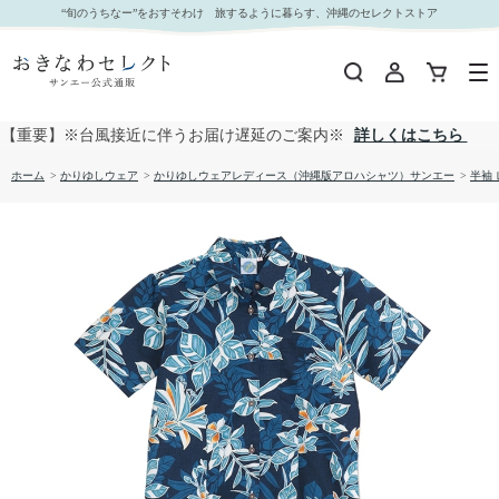
【送料無料】デイゴ柄 かりゆしウェア P-SAEM1128 L｜おきなわセレクト サンエー公式通販
“旬のうちなー”をおすそわけ 旅するように暮らす、沖縄のセレクトストア
【重要】※台風接近に伴うお届け遅延のご案内※
詳しくはこちら
ホーム
>
かりゆしウェア
>
かりゆしウェアレディース（沖縄版アロハシャツ）サンエー
>
半袖