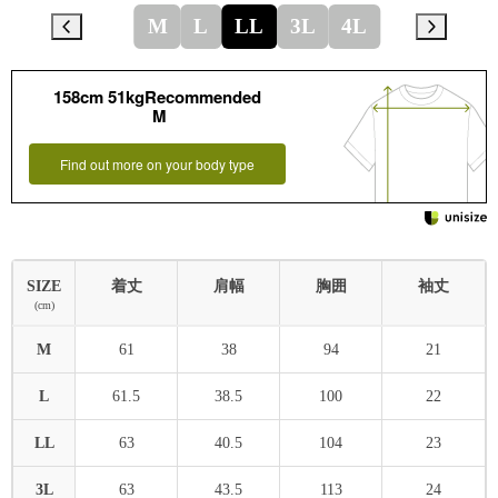
M
L
LL
3L
4L
158cm 51kgRecommended
M
Find out more on your body type
SIZE
着丈
肩幅
胸囲
袖丈
(cm)
M
61
38
94
21
L
61.5
38.5
100
22
LL
63
40.5
104
23
3L
63
43.5
113
24