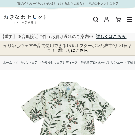
【送料無料】デイゴ柄 かりゆしウェア P-SAEM1128 L｜おきなわセレクト サンエー公式通販
“旬のうちなー”をおすそわけ 旅するように暮らす、沖縄のセレクトストア
【重要】※台風接近に伴うお届け遅延のご案内※
詳しくはこちら
かりゆしウェア全品で使用できる15％オフクーポン配布中7月31日ま
で！
詳しくはこちら
ホーム
>
かりゆしウェア
>
かりゆしウェアレディース（沖縄版アロハシャツ）サンエー
>
半袖