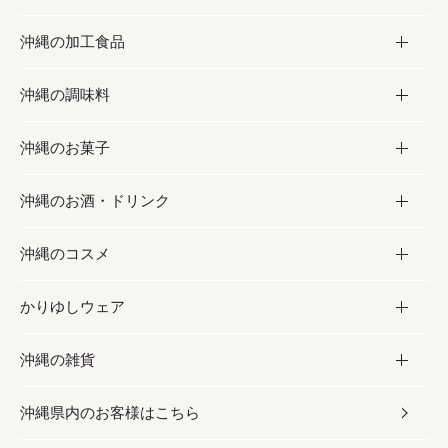
沖縄の加工食品
お取り寄せグルメ
沖縄の調味料
フルーツ・野菜
加工食品
沖縄のお菓子
お肉
缶詰／パウチ
調味料
沖縄のお酒・ドリンク
海産物
沖縄料理
砂糖／黒砂糖
お菓子
沖縄のコスメ
沖縄そば／乾麺
塩
黒糖
お酒・ドリンク
かりゆしウェア
レトルト食品
お酢／ドレッシング
ちんすこう
泡盛
コスメ
沖縄の雑貨
乾物／粉類
しょうゆ
伝統菓子
ビール・チューハイ
スキンケア
かりゆしウェア
沖縄県内のお客様はこちら
みそ
スナック
ワイン・ウィスキー・カクテル
ボディケア
メンズ
雑貨