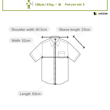
158cm / 51kg
M
Find your size
Sleeve length
23cm
Shoulder width
40.5cm
Width
52cm
Length
63cm