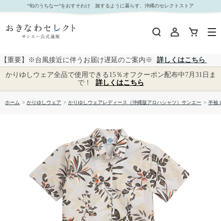
【送料無料】デイゴ柄 かりゆしウェア P-SAEM1128 L｜おきなわセレクト サンエー公式通販
“旬のうちなー”をおすそわけ 旅するように暮らす、沖縄のセレクトストア
【重要】※台風接近に伴うお届け遅延のご案内※
詳しくはこちら
かりゆしウェア全品で使用できる15％オフクーポン配布中7月31日ま
で！
詳しくはこちら
ホーム
>
かりゆしウェア
>
かりゆしウェアレディース（沖縄版アロハシャツ）サンエー
>
半袖