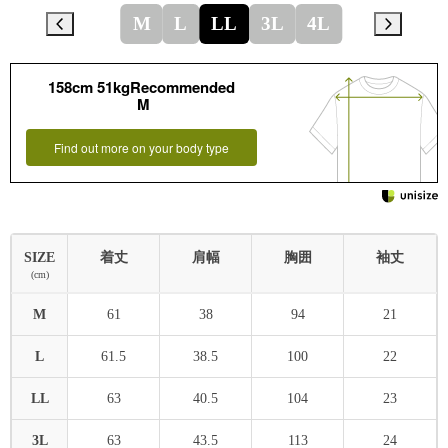
M
L
LL
3L
4L
158cm 51kgRecommended
M
Find out more on your body type
SIZE
着丈
肩幅
胸囲
袖丈
(cm)
M
61
38
94
21
L
61.5
38.5
100
22
LL
63
40.5
104
23
3L
63
43.5
113
24