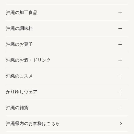
沖縄の加工食品
お取り寄せグルメ
沖縄の調味料
フルーツ・野菜
加工食品
沖縄のお菓子
お肉
缶詰／パウチ
調味料
沖縄のお酒・ドリンク
海産物
沖縄料理
砂糖／黒砂糖
お菓子
沖縄のコスメ
沖縄そば／乾麺
塩
黒糖
お酒・ドリンク
かりゆしウェア
レトルト食品
お酢／ドレッシング
ちんすこう
泡盛
コスメ
沖縄の雑貨
乾物／粉類
しょうゆ
伝統菓子
ビール・チューハイ
スキンケア
かりゆしウェア
沖縄県内のお客様はこちら
みそ
スナック
ワイン・ウィスキー・カクテル
ボディケア
メンズ
雑貨