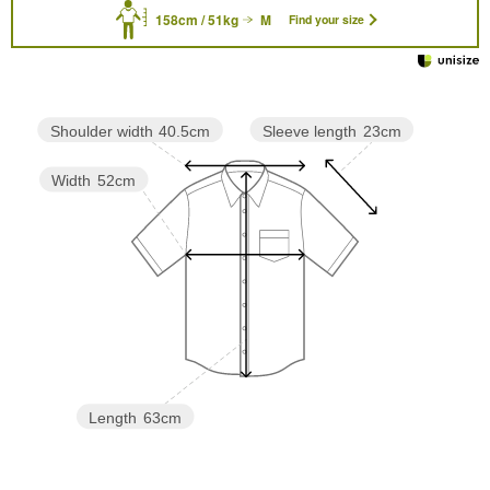
158cm / 51kg
M
Find your size
Sleeve length
23cm
Shoulder width
40.5cm
Width
52cm
Length
63cm