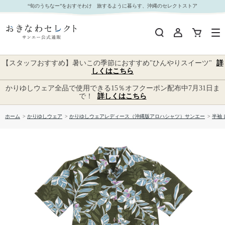
【送料無料】デイゴ柄 かりゆしウェア P-SAEM1128 L｜おきなわセレクト サンエー公式通販
“旬のうちなー”をおすそわけ 旅するように暮らす、沖縄のセレクトストア
【スタッフおすすめ】暑いこの季節におすすめ"ひんやりスイーツ"
詳
しくはこちら
かりゆしウェア全品で使用できる15％オフクーポン配布中7月31日ま
で！
詳しくはこちら
ホーム
>
かりゆしウェア
>
かりゆしウェアレディース（沖縄版アロハシャツ）サンエー
>
半袖