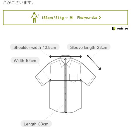
合がございます。
158cm / 51kg
M
Find your size
Sleeve length
23cm
Shoulder width
40.5cm
Width
52cm
Length
63cm