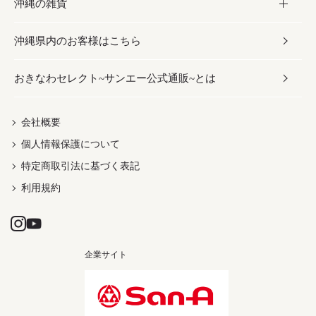
沖縄の雑貨
乾物／粉類
しょうゆ
伝統菓子
ビール・チューハイ
スキンケア
かりゆしウェア
沖縄県内のお客様はこちら
みそ
スナック
ワイン・ウィスキー・カクテル
ボディケア
メンズ
雑貨
おきなわセレクト~サンエー公式通販~とは
だし／スパイス／島唐辛子
おつまみ
ドリンク
ヘアケア
レディース
沖縄ファッション
紅芋
茶葉
UVケア
伝統工芸品
会社概要
個人情報保護について
沖縄限定商品（ご当地）
限定品
箸・線香・ウチカビ
特定商取引法に基づく表記
利用規約
企業サイト