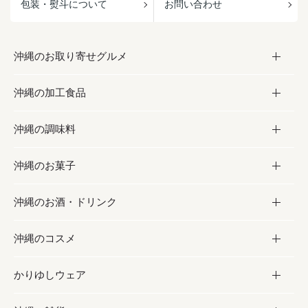
包装・熨斗について
お問い合わせ
沖縄のお取り寄せグルメ
沖縄の加工食品
お取り寄せグルメ
沖縄の調味料
フルーツ・野菜
加工食品
沖縄のお菓子
お肉
缶詰／パウチ
調味料
沖縄のお酒・ドリンク
海産物
沖縄料理
砂糖／黒砂糖
お菓子
沖縄のコスメ
沖縄そば／乾麺
塩
黒糖
お酒・ドリンク
かりゆしウェア
レトルト食品
お酢／ドレッシング
ちんすこう
泡盛
コスメ