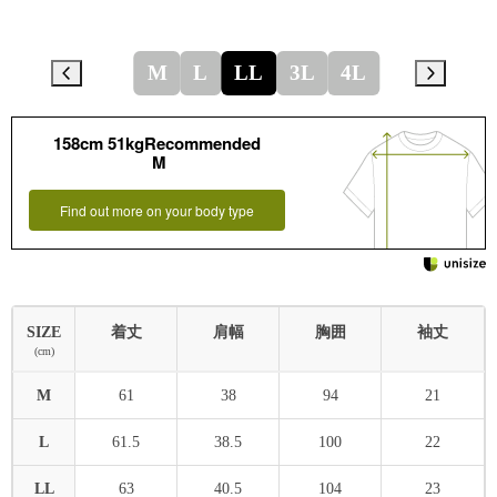
M
L
LL
3L
4L
158cm 51kgRecommended
M
Find out more on your body type
SIZE
着丈
肩幅
胸囲
袖丈
(cm)
M
61
38
94
21
L
61.5
38.5
100
22
LL
63
40.5
104
23