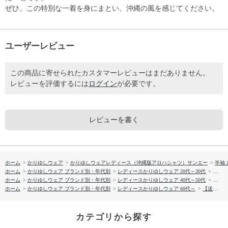
ぜひ、この特別な一着を身にまとい、沖縄の風を感じてください。
ユーザーレビュー
この商品に寄せられたカスタマーレビューはまだありません。
レビューを評価するには
ログイン
が必要です。
レビューを書く
ホーム
>
かりゆしウェア
>
かりゆしウェアレディース（沖縄版アロハシャツ）サンエー
>
半袖
ホーム
>
かりゆしウェア ブランド別・年代別
>
レディースかりゆしウェア 20代～30代
>
【送料
ホーム
>
かりゆしウェア ブランド別・年代別
>
レディースかりゆしウェア 40代～50代
>
【送料
ホーム
>
かりゆしウェア ブランド別・年代別
>
レディースかりゆしウェア 60代～
>
【送料無料】デイゴ柄 かりゆしウェア P-SAEM1128 L
カテゴリから探す