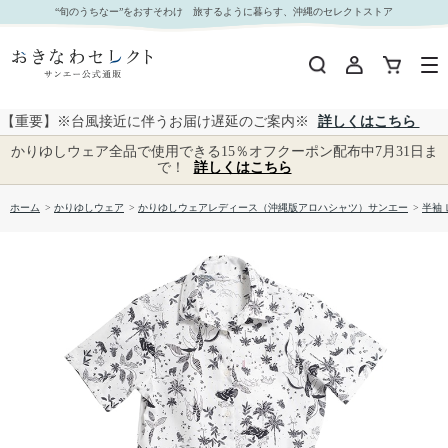
【送料無料】ウエストアイランド柄 かりゆしウェア GEL15023R L｜おきなわセレクト サンエ
“旬のうちなー”をおすそわけ 旅するように暮らす、沖縄のセレクトストア
ー公式通販
【重要】※台風接近に伴うお届け遅延のご案内※
詳しくはこちら
かりゆしウェア全品で使用できる15％オフクーポン配布中7月31日ま
で！
詳しくはこちら
ホーム
>
かりゆしウェア
>
かりゆしウェアレディース（沖縄版アロハシャツ）サンエー
>
半袖