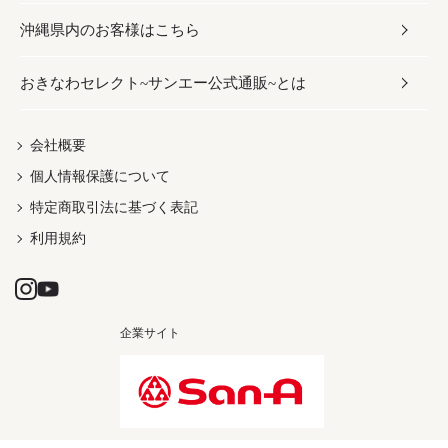
沖縄県内のお客様はこちら
みそ
スナック
ワイン・ウィスキー・カクテル
ボディケア
メンズ
雑貨
おきなわセレクト~サンエー公式通販~とは
だし／スパイス／島唐辛子
おつまみ
ドリンク
ヘアケア
レディース
沖縄ファッション
紅芋
茶葉
UVケア
伝統工芸品
会社概要
個人情報保護について
沖縄限定商品（ご当地）
限定品
箸・線香・ウチカビ
特定商取引法に基づく表記
利用規約
企業サイト