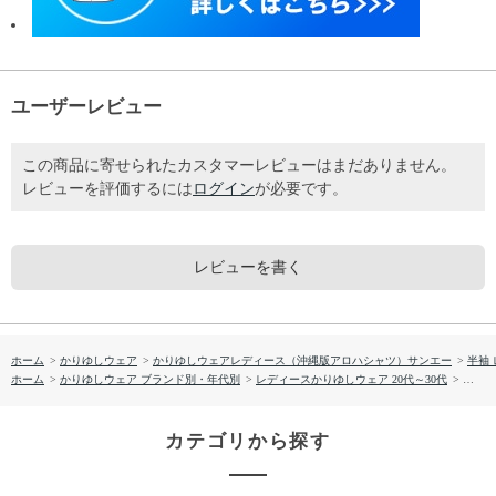
ユーザーレビュー
この商品に寄せられたカスタマーレビューはまだありません。
レビューを評価するには
ログイン
が必要です。
レビューを書く
ホーム
>
かりゆしウェア
>
かりゆしウェアレディース（沖縄版アロハシャツ）サンエー
>
半袖
ホーム
>
かりゆしウェア ブランド別・年代別
>
レディースかりゆしウェア 20代～30代
>
【送料
カテゴリから探す