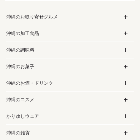
沖縄のお取り寄せグルメ
沖縄の加工食品
お取り寄せグルメ
沖縄の調味料
フルーツ・野菜
加工食品
沖縄のお菓子
お肉
缶詰／パウチ
調味料
沖縄のお酒・ドリンク
海産物
沖縄料理
砂糖／黒砂糖
お菓子
沖縄のコスメ
沖縄そば／乾麺
塩
黒糖
お酒・ドリンク
かりゆしウェア
レトルト食品
お酢／ドレッシング
ちんすこう
泡盛
コスメ
沖縄の雑貨
乾物／粉類
しょうゆ
伝統菓子
ビール・チューハイ
スキンケア
かりゆしウェア