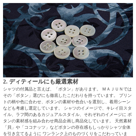
2. ディティールにも厳選素材
シャツの付属品と言えば、「ボタン」があります。 ＭＡＪＵＮでは
その「ボタン」選びにも徹底したこだわりを持っています。 プリン
トの柄や色に合わせ、ボタンの素材や色合いを選別し、着用シーン
なども考慮し選定しています。 シャツのイメージで、キレイ目スタ
イル、ラフ間のあるカジュアルスタイル、それぞれのイメージに ボ
タンの素材感を組み合わせ商品企画し商品化しています。 天然素材
「貝」や「ココナッツ」などボタンの存在感もしっかりシャツ全体
を引き立てるように ワンランク上のものづくりをこだわっていま