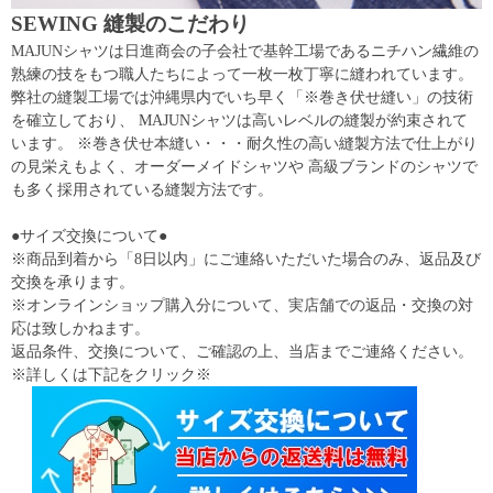
SEWING 縫製のこだわり
MAJUNシャツは日進商会の子会社で基幹工場であるニチハン繊維の
熟練の技をもつ職人たちによって一枚一枚丁寧に縫われています。
弊社の縫製工場では沖縄県内でいち早く「※巻き伏せ縫い」の技術
を確立しており、 MAJUNシャツは高いレベルの縫製が約束されて
います。 ※巻き伏せ本縫い・・・耐久性の高い縫製方法で仕上がり
の見栄えもよく、オーダーメイドシャツや 高級ブランドのシャツで
も多く採用されている縫製方法です。
●サイズ交換について●
※商品到着から「8日以内」にご連絡いただいた場合のみ、返品及び
交換を承ります。
※オンラインショップ購入分について、実店舗での返品・交換の対
応は致しかねます。
返品条件、交換について、ご確認の上、当店までご連絡ください。
※詳しくは下記をクリック※