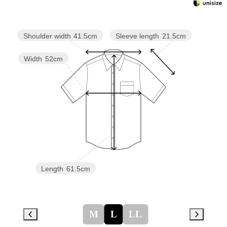
Sleeve length
21.5cm
Shoulder width
41.5cm
Width
52cm
Length
61.5cm
M
L
LL