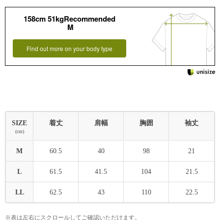
158cm 51kgRecommended
M
Find out more on your body type
SIZE
着丈
肩幅
胸囲
袖丈
(cm)
M
60.5
40
98
21
L
61.5
41.5
104
21.5
LL
62.5
43
110
22.5
※表は左右にスクロールしてご確認いただけます。