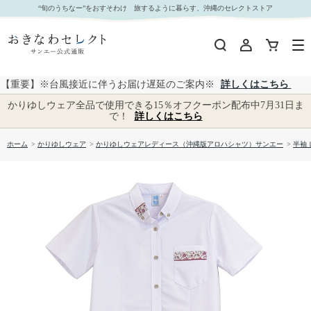
【送料無料】衿はみ出し入り かりゆしウェア P-SAT1105 L｜おきなわセレクト サンエー公式通
“旬のうちなー”をおすそわけ 旅するように暮らす、沖縄のセレクトストア
販
【重要】※台風接近に伴うお届け遅延のご案内※
詳しくはこちら
かりゆしウェア全品で使用できる15％オフクーポン配布中7月31日ま
で！
詳しくはこちら
ホーム
>
かりゆしウェア
>
かりゆしウェアレディース（沖縄版アロハシャツ）サンエー
>
半袖