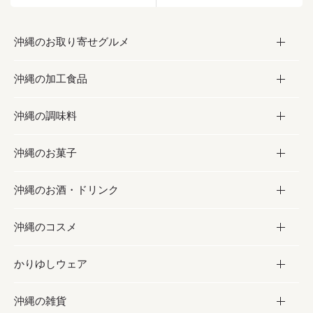
沖縄のお取り寄せグルメ
沖縄の加工食品
お取り寄せグルメ
沖縄の調味料
フルーツ・野菜
加工食品
沖縄のお菓子
お肉
缶詰／パウチ
調味料
沖縄のお酒・ドリンク
海産物
沖縄料理
砂糖／黒砂糖
お菓子
沖縄のコスメ
沖縄そば／乾麺
塩
黒糖
お酒・ドリンク
かりゆしウェア
レトルト食品
お酢／ドレッシング
ちんすこう
泡盛
コスメ
沖縄の雑貨
乾物／粉類
しょうゆ
伝統菓子
ビール・チューハイ
スキンケア
かりゆしウェア