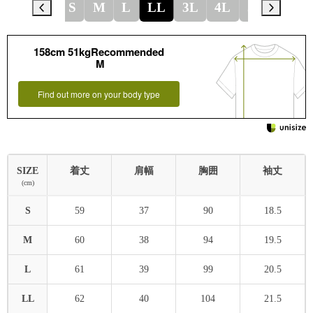
S
M
L
LL
3L
4L
5L
158cm 51kgRecommended
M
Find out more on your body type
SIZE
着丈
肩幅
胸囲
袖丈
(cm)
S
59
37
90
18.5
M
60
38
94
19.5
L
61
39
99
20.5
LL
62
40
104
21.5