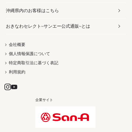
沖縄県内のお客様はこちら
みそ
スナック
ワイン・ウィスキー・カクテル
ボディケア
メンズ
雑貨
おきなわセレクト~サンエー公式通販~とは
だし／スパイス／島唐辛子
おつまみ
ドリンク
ヘアケア
レディース
沖縄ファッション
紅芋
茶葉
UVケア
伝統工芸品
会社概要
個人情報保護について
沖縄限定商品（ご当地）
限定品
箸・線香・ウチカビ
特定商取引法に基づく表記
利用規約
企業サイト