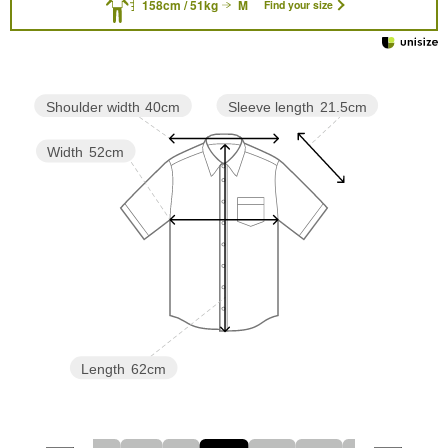
158cm / 51kg
M
Find your size
Sleeve length
21.5cm
Shoulder width
40cm
Width
52cm
Length
62cm