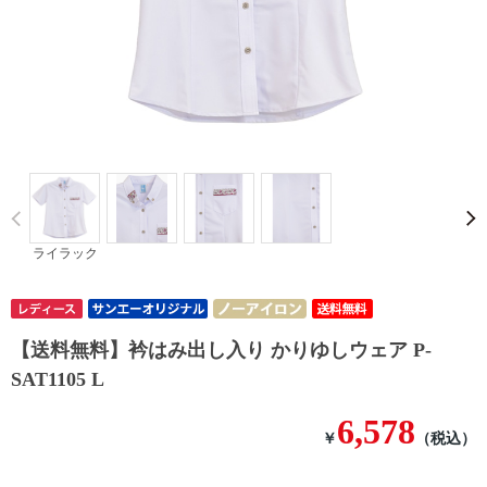
Prev
ライラック
【送料無料】衿はみ出し入り かりゆしウェア P-
SAT1105 L
6,578
￥
（税込）