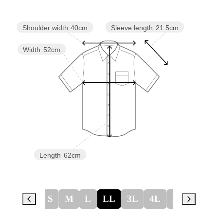
Sleeve length
21.5cm
Shoulder width
40cm
Width
52cm
Length
62cm
S
M
L
LL
3L
4L
5L