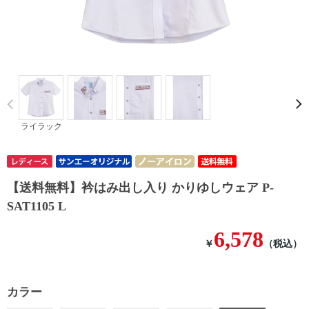
Prev
ライラック
【送料無料】衿はみ出し入り かりゆしウェア P-
SAT1105 L
6,578
￥
（税込）
カラー