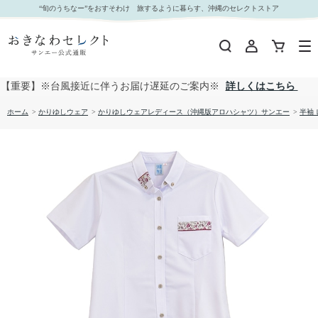
【送料無料】衿はみ出し入り かりゆしウェア P-SAT1105 L｜おきなわセレクト サンエー公式通
“旬のうちなー”をおすそわけ 旅するように暮らす、沖縄のセレクトストア
販
【重要】※台風接近に伴うお届け遅延のご案内※
詳しくはこちら
ホーム
>
かりゆしウェア
>
かりゆしウェアレディース（沖縄版アロハシャツ）サンエー
>
半袖