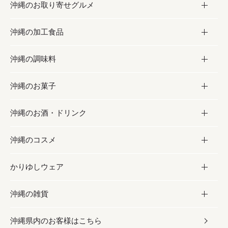
沖縄のお取り寄せグルメ
沖縄の加工食品
お取り寄せグルメ
沖縄の調味料
フルーツ・野菜
加工食品
沖縄のお菓子
お肉
缶詰／パウチ
調味料
沖縄のお酒・ドリンク
海産物
沖縄料理
砂糖／黒砂糖
お菓子
沖縄のコスメ
沖縄そば／乾麺
塩
黒糖
お酒・ドリンク
かりゆしウェア
レトルト食品
お酢／ドレッシング
ちんすこう
泡盛
コスメ
沖縄の雑貨
乾物／粉類
しょうゆ
伝統菓子
ビール・チューハイ
スキンケア
かりゆしウェア
沖縄県内のお客様はこちら
みそ
スナック
ワイン・ウィスキー・カクテル
ボディケア
メンズ
雑貨