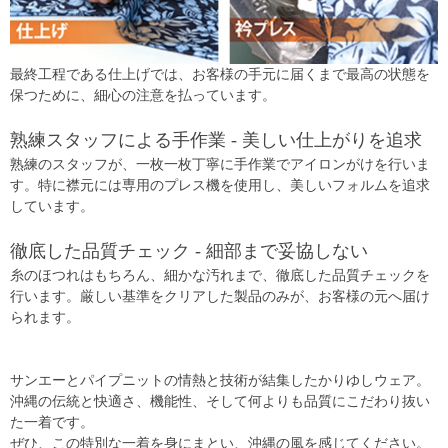
最終工程である仕上げでは、お客様の手元に届くまで最高の状態を
保つために、細心の注意を払っています。
熟練スタッフによる手作業 - 美しい仕上がりを追求
熟練のスタッフが、一枚一枚丁寧に手作業でアイロンがけを行いま
す。特に襟元には専用のプレス機を使用し、美しいフォルムを追求
しています。
徹底した品質チェック - 細部まで妥協しない
糸のほつれはもちろん、細かな汚れまで、徹底した品質チェックを
行います。厳しい基準をクリアした製品のみが、お客様の元へ届け
られます。
サンエーとパイプニットの情熱と技術が結集したかりゆしウェア。
沖縄の伝統と快適さ、機能性、そして何よりも品質にこだわり抜い
た一着です。
ぜひ、この特別な一着を身にまとい、沖縄の風を感じてください。