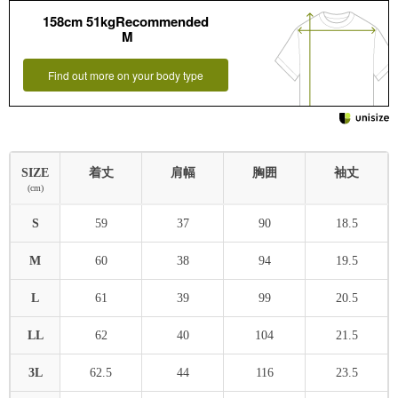
158cm 51kgRecommended
M
Find out more on your body type
SIZE
着丈
肩幅
胸囲
袖丈
(cm)
S
59
37
90
18.5
M
60
38
94
19.5
L
61
39
99
20.5
LL
62
40
104
21.5
3L
62.5
44
116
23.5