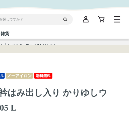
雑貨
り かりゆしウェア P-SAT1105 L
閉じる
閉じる
閉じる
閉じる
閉じる
閉じる
閉じる
閉じる
統菓子
ディケア
ディース
海産物
沖縄そば／乾麺
お酢／ドレッシング
ワイン・ウィスキー・カクテル
箸・線香・ウチカビ
スナック
衿はみ出し入り かりゆしウ
縄限定商品（ご当地）
だし／スパイス／島唐辛子
Vケア
05 L