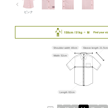
ピンク
158cm / 51kg
M
Find your si
Sleeve length
21.5cm
Shoulder width
40cm
Width
52cm
Length
62cm