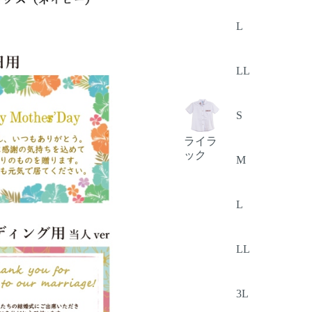
L
LL
S
ライラ
ック
M
L
LL
3L