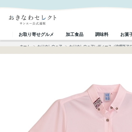
【送料無料】衿はみ出し入り かりゆしウェア P-SAT1105 L｜おきなわセレクト サンエー公式通販
お取り寄せグルメ
加工食品
調味料
お菓
ホーム
>
かりゆしウェア
>
かりゆしウェアレディース（沖縄版ア