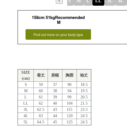
S
M
L
LL
3L
4L
158cm 51kgRecommended
M
Find out more on your body type
SIZE
着丈
肩幅
胸囲
袖丈
(cm)
S
59
37
90
18.5
M
60
38
94
19.5
L
61
39
99
20.5
LL
62
40
104
21.5
3L
62.5
43
115
23.5
4L
63
44
120
24.5
5L
64.5
45
125
24.5