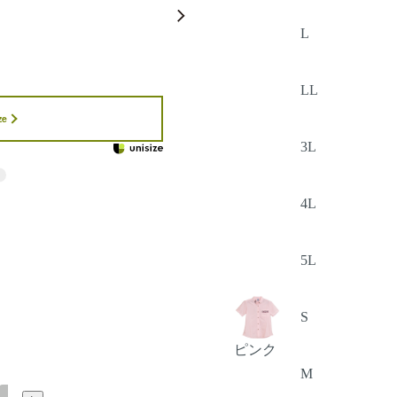
L
LL
ze
3L
4L
5L
S
ピンク
M