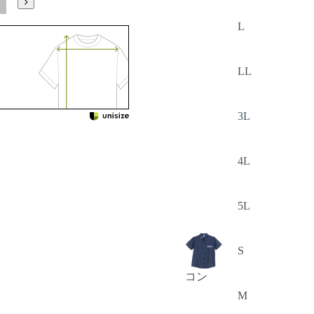
5L
L
LL
3L
4L
5L
S
コン
M