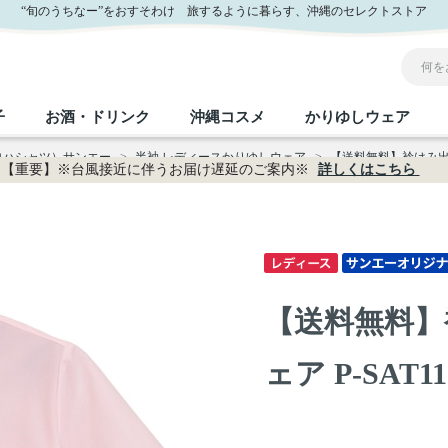
“旬のうちなー”をおすそわけ 旅するように暮らす、沖縄のセレクトストア
子
お酒・ドリンク
沖縄コスメ
かりゆしウェア
ロハシャツ）サンエー
>
半袖 レディースかりゆしウェア
>
【送料無料】衿はみ出し入
【重要】※台風接近に伴うお届け遅延のご案内※
詳しくはこちら
沖縄のお取り寄せグルメすべて
沖縄の加工食品すべて
沖縄の調味料すべて
沖縄のお菓子すべて
沖縄のお酒・ドリンクすべて
沖縄のコスメすべて
かりゆしウェアすべて
沖縄の雑貨すべて
フルーツ・野菜
缶詰／パウチ
砂糖／黒砂糖
黒糖
泡盛
スキンケア
メンズ
沖縄ファッション
ちんすこう
お肉
沖縄料理
塩
ビール・チューハイ
伝統工芸品
伝
ボ
レ
【送料無料】
おつまみ
紅芋
沖
乾物／粉類
みそ
茶葉
レトルト食品
しょうゆ
ドリンク
ヘアケア
U
ェア P-SAT11
限定品