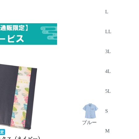
L
LL
3L
4L
5L
S
ブルー
M