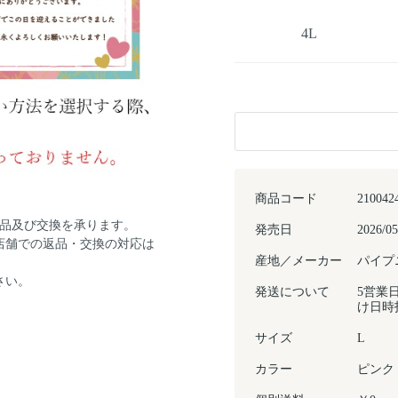
4L
商品コード
210042
返品及び交換を承ります。
発売日
2026/05
店舗での返品・交換の対応は
産地／メーカー
パイプニ
さい。
発送について
5営業
け日時
サイズ
L
カラー
ピンク