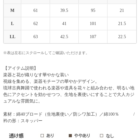
M
61
39.5
95
21
L
62
41
101
21.5
LL
63
42.5
107
22.5
※表は左右にスクロールしてご確認いただけます。
【アイテム説明】
楽器と花が織りなす華やかな装い
視線を集める、楽器モチーフの華やかデザイン。
琉球古典舞踊で使われる楽器や道具を花々と組み合わせ、明るい地
色にアクセントを効かせつつ、生地を裏使いにすることで大人カジ
ュアルな雰囲気に。
素材：綿40ブロード（生地裏使い／防シワ加工）／綿100％ /
衿の形：スキッパー