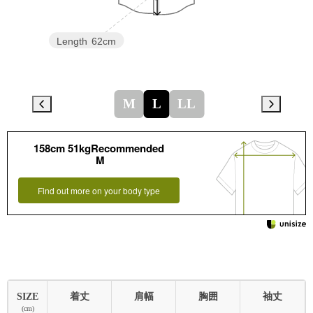
Length
62cm
M
L
LL
158cm 51kgRecommended
M
Find out more on your body type
SIZE
着丈
肩幅
胸囲
袖丈
(cm)