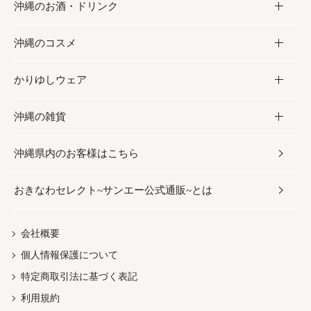
沖縄のお酒・ドリンク
海産物
沖縄料理
砂糖／黒砂糖
お菓子
沖縄のコスメ
沖縄そば／乾麺
塩
黒糖
お酒・ドリンク
かりゆしウェア
レトルト食品
お酢／ドレッシング
ちんすこう
泡盛
コスメ
沖縄の雑貨
乾物／粉類
しょうゆ
伝統菓子
ビール・チューハイ
スキンケア
かりゆしウェア
沖縄県内のお客様はこちら
みそ
スナック
ワイン・ウィスキー・カクテル
ボディケア
メンズ
雑貨
おきなわセレクト~サンエー公式通販~とは
だし／スパイス／島唐辛子
おつまみ
ドリンク
ヘアケア
レディース
沖縄ファッション
紅芋
茶葉
UVケア
伝統工芸品
会社概要
個人情報保護について
沖縄限定商品（ご当地）
限定品
箸・線香・ウチカビ
特定商取引法に基づく表記
利用規約