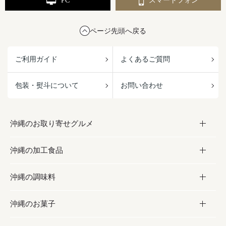
PC
スマートフォン
ページ先頭へ戻る
ご利用ガイド
よくあるご質問
包装・熨斗について
お問い合わせ
沖縄のお取り寄せグルメ
沖縄の加工食品
お取り寄せグルメ
沖縄の調味料
フルーツ・野菜
加工食品
沖縄のお菓子
お肉
缶詰／パウチ
調味料