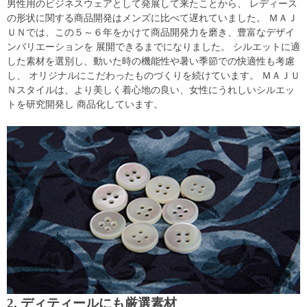
男性用のビジネスウェアとして発展して来たことから、 レディース
の形状に関する商品開発はメンズに比べて遅れていました。 ＭＡＪ
ＵＮでは、この５～６年をかけて商品開発力を磨き、豊富なデザイ
ンバリエーションを 展開できるまでになりました。 シルエットに適
した素材を選別し、動いた時の機能性や暑い季節での快適性も考慮
し、 オリジナルにこだわったものづくりを続けています。 ＭＡＪＵ
Ｎスタイルは、より美しく着心地の良い、女性にうれしいシルエッ
トを研究開発し 商品化しています。
2. ディティールにも厳選素材