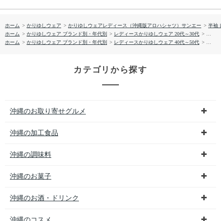
ホーム
>
かりゆしウェア
>
かりゆしウェアレディース（沖縄版アロハシャツ）サンエー
>
半袖
ホーム
>
かりゆしウェア ブランド別・年代別
>
レディースかりゆしウェア 20代～30代
>
【送料
ホーム
>
かりゆしウェア ブランド別・年代別
>
レディースかりゆしウェア 40代～50代
>
【送料
カテゴリから探す
沖縄のお取り寄せグルメ
沖縄の加工食品
沖縄の調味料
沖縄のお菓子
沖縄のお酒・ドリンク
沖縄のコスメ