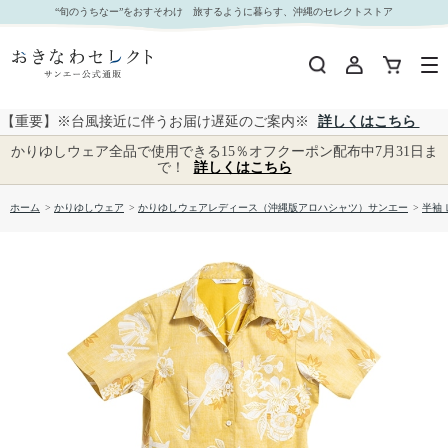
【送料無料】みみぐすい柄 かりゆしウェア GEL17063S L｜おきなわセレクト サンエー公式通
“旬のうちなー”をおすそわけ 旅するように暮らす、沖縄のセレクトストア
販
【重要】※台風接近に伴うお届け遅延のご案内※
詳しくはこちら
かりゆしウェア全品で使用できる15％オフクーポン配布中7月31日ま
で！
詳しくはこちら
ホーム
>
かりゆしウェア
>
かりゆしウェアレディース（沖縄版アロハシャツ）サンエー
>
半袖