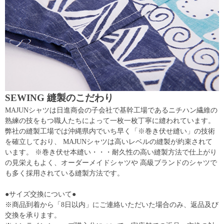
SEWING 縫製のこだわり
MAJUNシャツは日進商会の子会社で基幹工場であるニチハン繊維の
熟練の技をもつ職人たちによって一枚一枚丁寧に縫われています。
弊社の縫製工場では沖縄県内でいち早く「※巻き伏せ縫い」の技術
を確立しており、 MAJUNシャツは高いレベルの縫製が約束されて
います。 ※巻き伏せ本縫い・・・耐久性の高い縫製方法で仕上がり
の見栄えもよく、オーダーメイドシャツや 高級ブランドのシャツで
も多く採用されている縫製方法です。
●サイズ交換について●
※商品到着から「8日以内」にご連絡いただいた場合のみ、返品及び
交換を承ります。