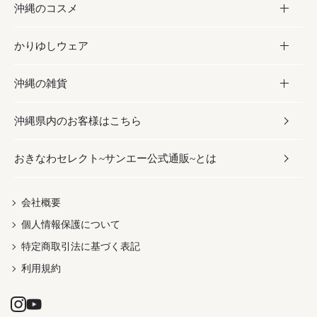
沖縄のコスメ
沖縄そば／乾麺
塩
黒糖
お酒・ドリンク
かりゆしウェア
レトルト食品
お酢／ドレッシング
ちんすこう
泡盛
コスメ
沖縄の雑貨
乾物／粉類
しょうゆ
伝統菓子
ビール・チューハイ
スキンケア
かりゆしウェア
沖縄県内のお客様はこちら
みそ
スナック
ワイン・ウィスキー・カクテル
ボディケア
メンズ
雑貨
おきなわセレクト~サンエー公式通販~とは
だし／スパイス／島唐辛子
おつまみ
ドリンク
ヘアケア
レディース
沖縄ファッション
紅芋
茶葉
UVケア
伝統工芸品
会社概要
個人情報保護について
沖縄限定商品（ご当地）
限定品
箸・線香・ウチカビ
特定商取引法に基づく表記
利用規約