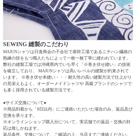
SEWING 縫製のこだわり
MAJUNシャツは日進商会の子会社で基幹工場であるニチハン繊維の
熟練の技をもつ職人たちによって一枚一枚丁寧に縫われています。
弊社の縫製工場では沖縄県内でいち早く「※巻き伏せ縫い」の技術
を確立しており、 MAJUNシャツは高いレベルの縫製が約束されて
います。 ※巻き伏せ本縫い・・・耐久性の高い縫製方法で仕上がり
の見栄えもよく、オーダーメイドシャツや 高級ブランドのシャツで
も多く採用されている縫製方法です。
●サイズ交換について●
※商品到着から「8日以内」にご連絡いただいた場合のみ、返品及び
交換を承ります。
※オンラインショップ購入分について、実店舗での返品・交換の対
応は致しかねます。
返品条件、交換について、ご確認の上、当店までご連絡ください。