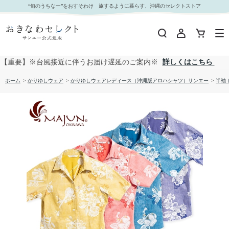
【送料無料】みみぐすい柄 かりゆしウェア GEL17063S L｜おきなわセレクト サンエー公式通
“旬のうちなー”をおすそわけ 旅するように暮らす、沖縄のセレクトストア
販
【重要】※台風接近に伴うお届け遅延のご案内※
詳しくはこちら
ホーム
>
かりゆしウェア
>
かりゆしウェアレディース（沖縄版アロハシャツ）サンエー
>
半袖