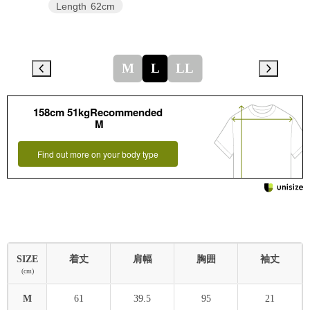
Length
62cm
M
L
LL
158cm 51kgRecommended
M
Find out more on your body type
SIZE
着丈
肩幅
胸囲
袖丈
(cm)
M
61
39.5
95
21