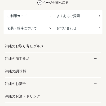
ページ先頭へ戻る
ご利用ガイド
よくあるご質問
包装・熨斗について
お問い合わせ
沖縄のお取り寄せグルメ
沖縄の加工食品
お取り寄せグルメ
沖縄の調味料
フルーツ・野菜
加工食品
沖縄のお菓子
お肉
缶詰／パウチ
調味料
沖縄のお酒・ドリンク
海産物
沖縄料理
砂糖／黒砂糖
お菓子