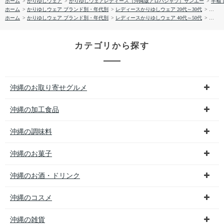
ホーム
>
かりゆしウェア
>
かりゆしウェアレディース（沖縄版アロハシャツ）サンエー
>
半袖
ホーム
>
かりゆしウェア ブランド別・年代別
>
レディースかりゆしウェア 20代～30代
>
【送料
ホーム
>
かりゆしウェア ブランド別・年代別
>
レディースかりゆしウェア 40代～50代
>
【送料
カテゴリから探す
沖縄のお取り寄せグルメ
沖縄の加工食品
沖縄の調味料
沖縄のお菓子
沖縄のお酒・ドリンク
沖縄のコスメ
沖縄の雑貨