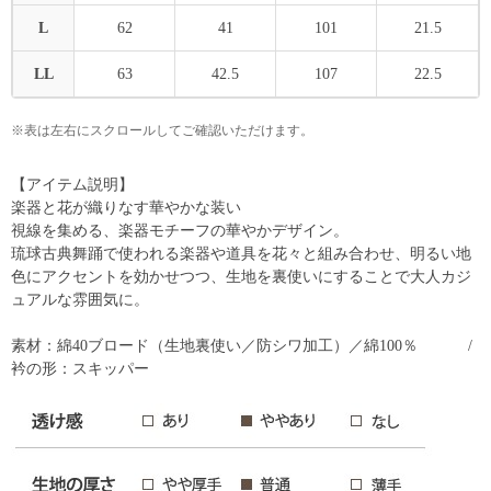
L
62
41
101
21.5
LL
63
42.5
107
22.5
※表は左右にスクロールしてご確認いただけます。
【アイテム説明】
楽器と花が織りなす華やかな装い
視線を集める、楽器モチーフの華やかデザイン。
琉球古典舞踊で使われる楽器や道具を花々と組み合わせ、明るい地
色にアクセントを効かせつつ、生地を裏使いにすることで大人カジ
ュアルな雰囲気に。
素材：綿40ブロード（生地裏使い／防シワ加工）／綿100％ /
衿の形：スキッパー