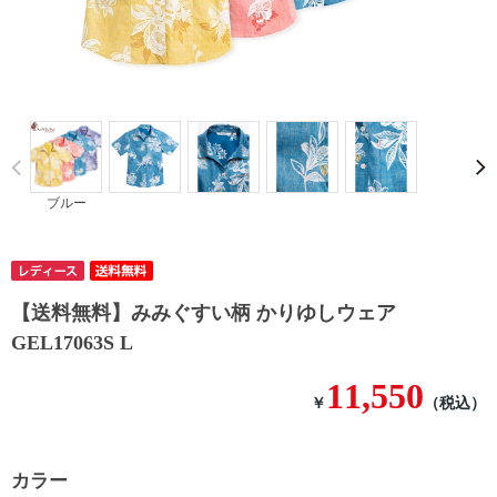
Prev
ブルー
【送料無料】みみぐすい柄 かりゆしウェア
GEL17063S L
11,550
￥
（税込）
カラー