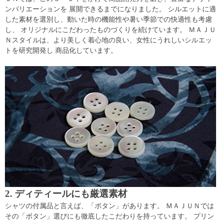
ンバリエーションを 展開できるまでになりました。 シルエットに適
した素材を選別し、動いた時の機能性や暑い季節での快適性も考慮
し、 オリジナルにこだわったものづくりを続けています。 ＭＡＪＵ
Ｎスタイルは、より美しく着心地の良い、女性にうれしいシルエッ
トを研究開発し 商品化しています。
2. ディティールにも厳選素材
シャツの付属品と言えば、「ボタン」があります。 ＭＡＪＵＮでは
その「ボタン」選びにも徹底したこだわりを持っています。 プリン