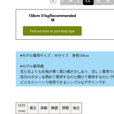
S
M
L
LL
3L
4L
158cm 51kgRecommended
M
Find out more on your body type
■モデル着用サイズ：Ｍサイズ 身長160cm
■モデル着用感
見た目よりも生地が薄く透け感が少しあり、涼しく着用でき
首元のボタンを閉めて着用するのと開けて着用するのとで
ビジネスシーンで使用できるシンプルなデザインです.
SIZE
着丈
肩幅
胸囲
胴囲
袖丈
(cm)