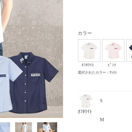
カラー
ｵﾌﾎﾜｲﾄ
ﾋﾟﾝｸ
選択されたカラー：ｻｯｸｽ
S
ｵﾌﾎﾜｲﾄ
M
Next