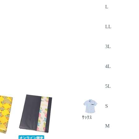
L
LL
3L
4L
5L
S
ｻｯｸｽ
M