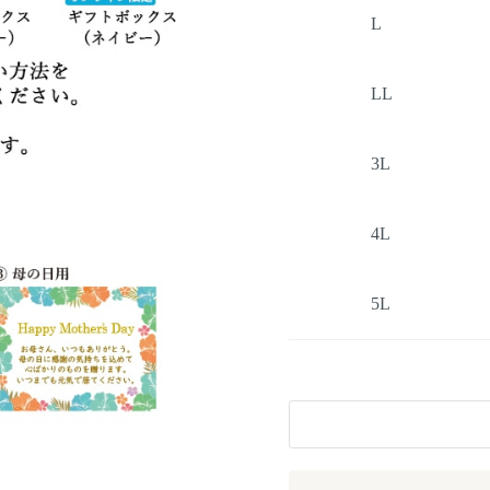
L
LL
3L
4L
5L