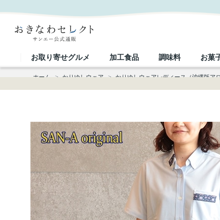
【送料無料】 小花柄使い無地 かりゆしウェア P-SAT1102 Kr24L｜おきなわセレクト サンエー公式
お取り寄せグルメ
加工食品
調味料
お菓
ホーム
>
かりゆしウェア
>
かりゆしウェアレディース（沖縄版ア