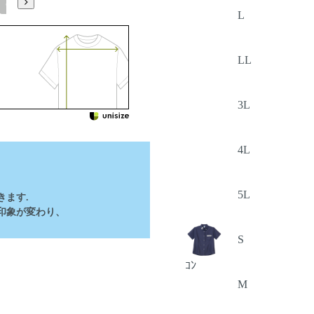
5L
L
LL
3L
4L
5L
ます.
印象が変わり、
S
ｺﾝ
M