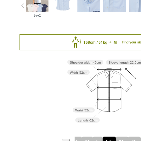
ｻｯｸｽ
158cm / 51kg
M
Find your si
Sleeve length
22.5cm
Shoulder width
40cm
Width
52cm
Waist
52cm
Length
62cm