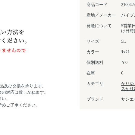
商品コード
210042
産地／メーカー
パイプニ
発送について
5営業
け日時
サイズ
5L
カラー
ｻｯｸｽ
個別送料
￥0
在庫
0
カテゴリ
かりゆ
返品及び交換を承ります。
スかり
換の対応は致しかねます。
さい。
ブランド
サンエ
予めご了承ください。