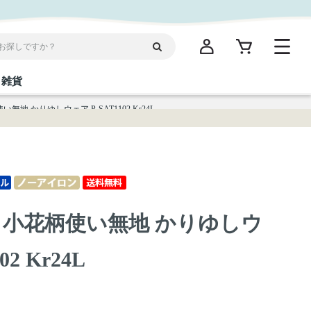
雑貨
地 かりゆしウェア P-SAT1102 Kr24L
閉じる
閉じる
閉じる
閉じる
閉じる
閉じる
閉じる
閉じる
統菓子
ディケア
ディース
海産物
沖縄そば／乾麺
お酢／ドレッシング
ワイン・ウィスキー・カクテル
箸・線香・ウチカビ
スナック
 小花柄使い無地 かりゆしウ
縄限定商品（ご当地）
だし／スパイス／島唐辛子
Vケア
02 Kr24L