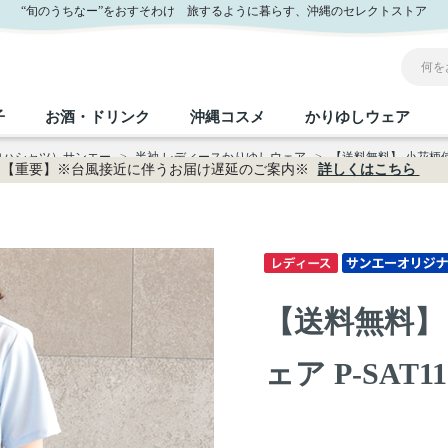
通販
“旬のうちなー”をおすそわけ 旅するように暮らす、沖縄のセレクトストア
子
お酒・ドリンク
沖縄コスメ
かりゆしウェア
ロハシャツ）サンエー
>
半袖 レディースかりゆしウェア
>
【送料無料】 小花柄使い無
【重要】※台風接近に伴うお届け遅延のご案内※
詳しくはこちら
沖縄のお取り寄せグルメすべて
沖縄の加工食品すべて
沖縄の調味料すべて
沖縄のお菓子すべて
沖縄のお酒・ドリンクすべて
沖縄のコスメすべて
かりゆしウェアすべて
沖縄の雑貨すべて
フルーツ・野菜
缶詰／パウチ
砂糖／黒砂糖
黒糖
泡盛
スキンケア
メンズ
沖縄ファッション
ちんすこう
お肉
沖縄料理
塩
ビール・チューハイ
伝統工芸品
伝
ボ
レ
【送料無料】
おつまみ
紅芋
沖
乾物／粉類
みそ
茶葉
レトルト食品
しょうゆ
ドリンク
ヘアケア
U
ェア P-SAT11
限定品