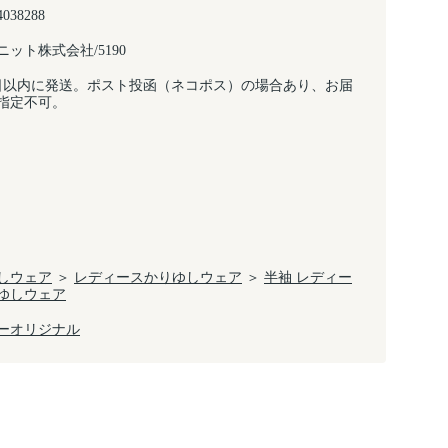
4038288
ット株式会社/5190
日以内に発送。ポスト投函（ネコポス）の場合あり、お届
指定不可。
しウェア
＞
レディースかりゆしウェア
＞
半袖 レディー
ゆしウェア
ーオリジナル