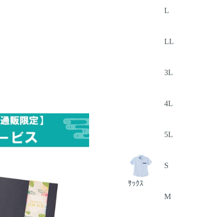
L
LL
3L
4L
5L
S
ｻｯｸｽ
M