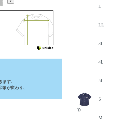
5L
L
LL
3L
4L
5L
ます.
印象が変わり、
S
ｺﾝ
M