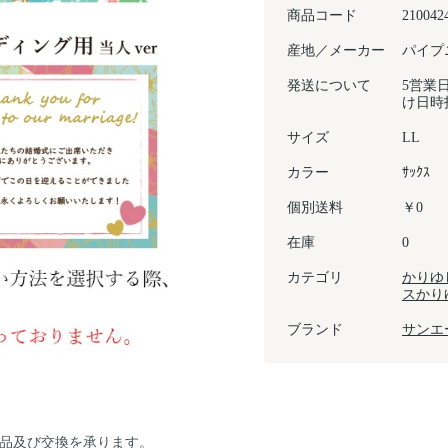
商品コード
210042
産地／メーカー
パイプニ
発送について
5営業
け日時
サイズ
LL
カラー
ｻｯｸｽ
個別送料
￥0
在庫
0
カテゴリ
かりゆ
スかり
ブランド
サンエ
返品及び交換を承ります。