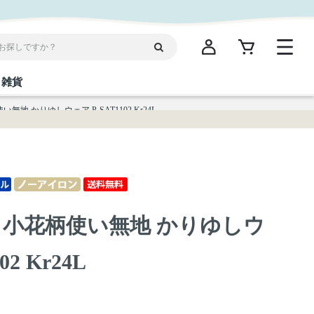
雑貨
地 かりゆしウェア P-SAT1102 Kr24L
閉じる
閉じる
閉じる
閉じる
閉じる
閉じる
閉じる
閉じる
統菓子
ディケア
ディース
海産物
沖縄そば／乾麺
お酢／ドレッシング
ワイン・ウィスキー・カクテル
箸・線香・ウチカビ
スナック
 小花柄使い無地 かりゆしウ
縄限定商品（ご当地）
だし／スパイス／島唐辛子
Vケア
02 Kr24L