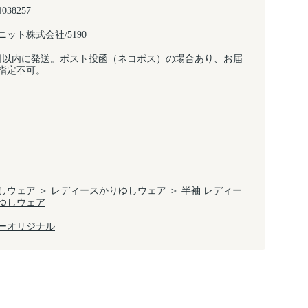
4038257
ット株式会社/5190
日以内に発送。ポスト投函（ネコポス）の場合あり、お届
指定不可。
しウェア
＞
レディースかりゆしウェア
＞
半袖 レディー
ゆしウェア
ーオリジナル