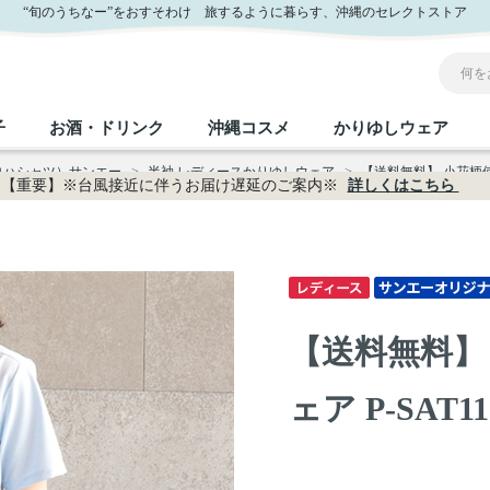
通販
“旬のうちなー”をおすそわけ 旅するように暮らす、沖縄のセレクトストア
子
お酒・ドリンク
沖縄コスメ
かりゆしウェア
ロハシャツ）サンエー
>
半袖 レディースかりゆしウェア
>
【送料無料】 小花柄使い無
【重要】※台風接近に伴うお届け遅延のご案内※
詳しくはこちら
沖縄のお取り寄せグルメすべて
沖縄の加工食品すべて
沖縄の調味料すべて
沖縄のお菓子すべて
沖縄のお酒・ドリンクすべて
沖縄のコスメすべて
かりゆしウェアすべて
沖縄の雑貨すべて
フルーツ・野菜
缶詰／パウチ
砂糖／黒砂糖
黒糖
泡盛
スキンケア
メンズ
沖縄ファッション
ちんすこう
お肉
沖縄料理
塩
ビール・チューハイ
伝統工芸品
伝
ボ
レ
【送料無料】
おつまみ
紅芋
沖
乾物／粉類
みそ
茶葉
レトルト食品
しょうゆ
ドリンク
ヘアケア
U
ェア P-SAT11
限定品