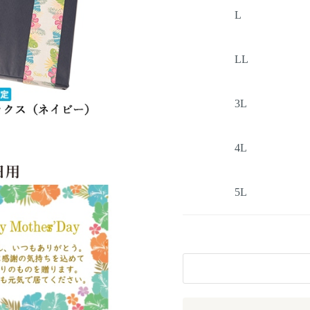
L
LL
3L
4L
5L