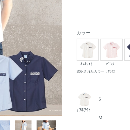
カラー
ｵﾌﾎﾜｲﾄ
ﾋﾟﾝｸ
選択されたカラー：ｻｯｸｽ
S
ｵﾌﾎﾜｲﾄ
M
Next