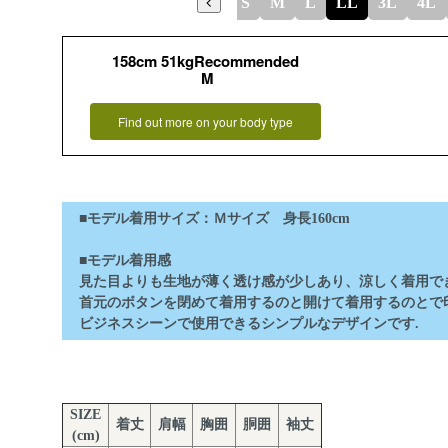
S
M
L
LL
3L
4L
158cm 51kgRecommended
M
Find out more on your body type
■モデル着用サイズ：Ｍサイズ 身長160cm
■モデル着用感
見た目よりも生地が薄く透け感が少しあり、涼しく着用でき
首元のボタンを閉めて着用するのと開けて着用するのとで
ビジネスシーンで使用できるシンプルなデザインです.
SIZE
着丈
肩幅
胸囲
胴囲
袖丈
(cm)