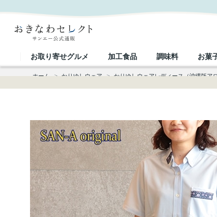
【送料無料】 小花柄使い無地 かりゆしウェア P-SAT1102 Kr24L｜おきなわセレクト サンエー公式
お取り寄せグルメ
加工食品
調味料
お菓
ホーム
>
かりゆしウェア
>
かりゆしウェアレディース（沖縄版ア