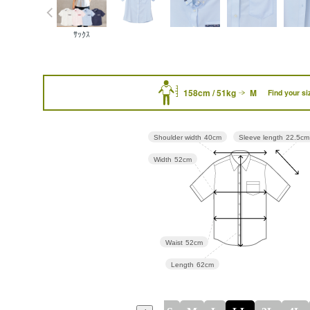
ｻｯｸｽ
158cm / 51kg
M
Find your si
Sleeve length
22.5cm
Shoulder width
40cm
Width
52cm
Waist
52cm
Length
62cm