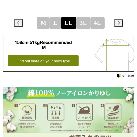
M
L
LL
3L
4L
158cm 51kgRecommended
M
Find out more on your body type