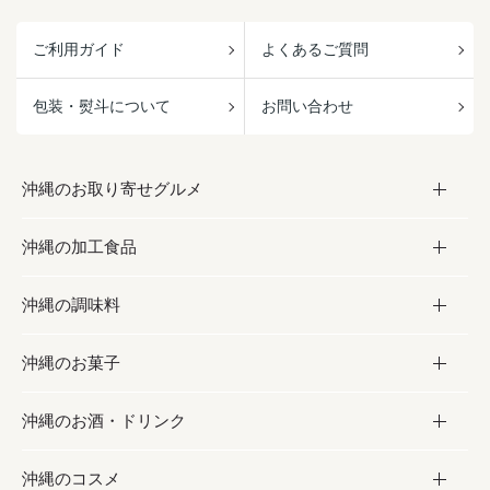
ご利用ガイド
よくあるご質問
包装・熨斗について
お問い合わせ
沖縄のお取り寄せグルメ
沖縄の加工食品
お取り寄せグルメ
沖縄の調味料
フルーツ・野菜
加工食品
沖縄のお菓子
お肉
缶詰／パウチ
調味料
沖縄のお酒・ドリンク
海産物
沖縄料理
砂糖／黒砂糖
お菓子
沖縄のコスメ
沖縄そば／乾麺
塩
黒糖
お酒・ドリンク