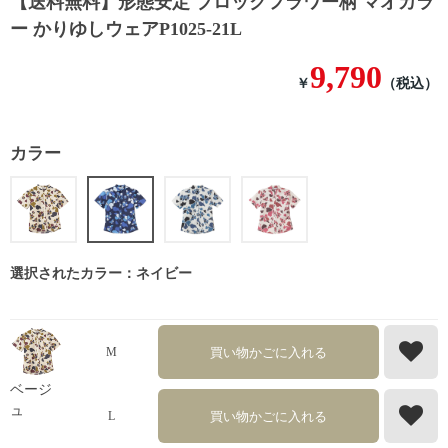
【送料無料】形態安定 ブロックフラワー柄 マオカラ
ー かりゆしウェアP1025-21L
9,790
￥
（税込）
カラー
選択されたカラー：ネイビー
買い物かごに入れる
M
ベージ
ュ
買い物かごに入れる
L