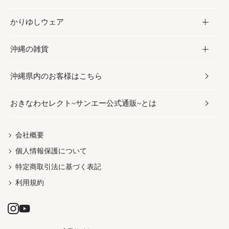
かりゆしウェア
レトルト食品
お酢／ドレッシング
ちんすこう
泡盛
コスメ
沖縄の雑貨
乾物／粉類
しょうゆ
伝統菓子
ビール・チューハイ
スキンケア
かりゆしウェア
沖縄県内のお客様はこちら
みそ
スナック
ワイン・ウィスキー・カクテル
ボディケア
メンズ
雑貨
おきなわセレクト~サンエー公式通販~とは
だし／スパイス／島唐辛子
おつまみ
ドリンク
ヘアケア
レディース
沖縄ファッション
紅芋
茶葉
UVケア
伝統工芸品
会社概要
個人情報保護について
沖縄限定商品（ご当地）
限定品
箸・線香・ウチカビ
特定商取引法に基づく表記
利用規約