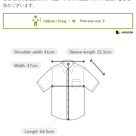
合がございます。
158cm / 51kg
M
Find your size
Sleeve length
21.5cm
Shoulder width
41cm
Width
47cm
Length
64.5cm