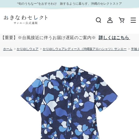
【送料無料】形態安定 ブロックフラワー柄 マオカラー かりゆしウェアP1025-21L｜おきなわセ
“旬のうちなー”をおすそわけ 旅するように暮らす、沖縄のセレクトストア
レクト サンエー公式通販
【重要】※台風接近に伴うお届け遅延のご案内※
詳しくはこちら
ホーム
>
かりゆしウェア
>
かりゆしウェアレディース（沖縄版アロハシャツ）サンエー
>
半袖