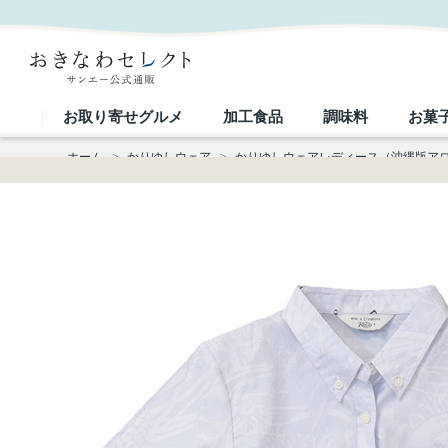
【送料無料】形態安定 シンプルマリン柄 かりゆしウェアP1025-20L｜おきなわセレクト サンエー
お取り寄せグルメ
加工食品
調味料
お菓
ホーム
>
かりゆしウェア
>
かりゆしウェアレディース（沖縄版ア