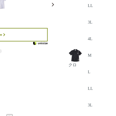
LL
3L
ze
4L
M
クロ
L
LL
3L