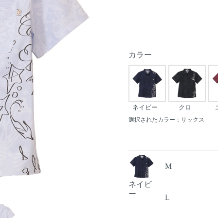
カラー
ネイビー
クロ
選択されたカラー：サックス
M
ネイビ
ー
L
Next