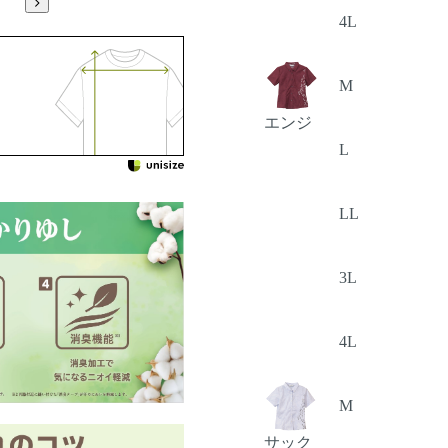
4L
M
エンジ
L
LL
3L
4L
M
サック