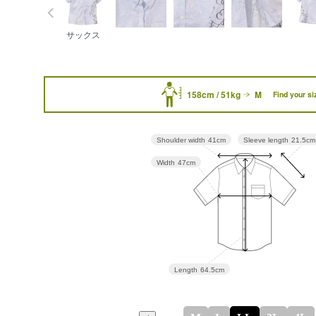
サックス
158cm / 51kg
M
Find your si
Sleeve length
21.5cm
Shoulder width
41cm
Width
47cm
Length
64.5cm