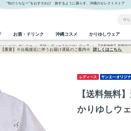
公式通販
“旬のうちなー”をおすそわけ 旅するように暮らす、沖縄のセレクトストア
子
お酒・ドリンク
沖縄コスメ
かりゆしウェア
ロハシャツ）サンエー
>
半袖 レディースかりゆしウェア
>
【送料無料】形態安定 
【重要】※台風接近に伴うお届け遅延のご案内※
詳しくはこちら
沖縄のお取り寄せグルメすべて
沖縄の加工食品すべて
沖縄の調味料すべて
沖縄のお菓子すべて
沖縄のお酒・ドリンクすべて
沖縄のコスメすべて
かりゆしウェアすべて
沖縄の雑貨すべて
フルーツ・野菜
缶詰／パウチ
砂糖／黒砂糖
黒糖
泡盛
スキンケア
メンズ
沖縄ファッション
ちんすこう
お肉
沖縄料理
塩
ビール・チューハイ
伝統工芸品
伝
ボ
レ
【送料無料】
おつまみ
紅芋
沖
乾物／粉類
みそ
茶葉
レトルト食品
しょうゆ
ドリンク
ヘアケア
U
かりゆしウェアP
限定品