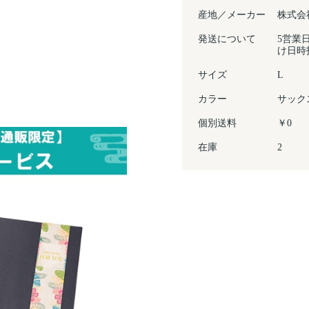
産地／メーカー
株式会
発送について
5営業
け日時
サイズ
L
カラー
サック
個別送料
￥0
在庫
2