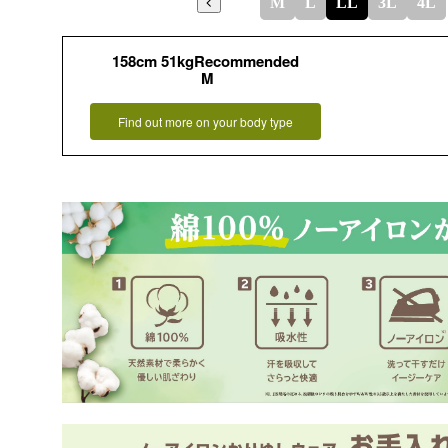
M
L
LL
3L
4L
158cm 51kgRecommended
M
Find out more on your body type