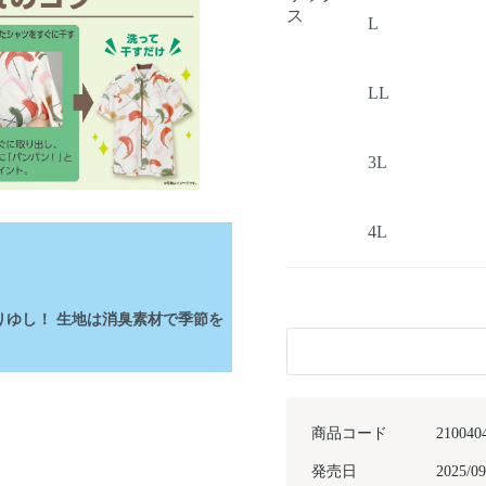
ス
L
LL
3L
4L
ゆし！ 生地は消臭素材で季節を
商品コード
210040
発売日
2025/09