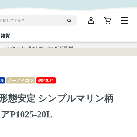
雑貨
シンプルマリン柄 かりゆしウェアP1025-20L
閉じる
閉じる
閉じる
閉じる
閉じる
閉じる
閉じる
閉じる
統菓子
ディケア
ディース
海産物
沖縄そば／乾麺
お酢／ドレッシング
ワイン・ウィスキー・カクテル
箸・線香・ウチカビ
スナック
形態安定 シンプルマリン柄
縄限定商品（ご当地）
だし／スパイス／島唐辛子
Vケア
1025-20L