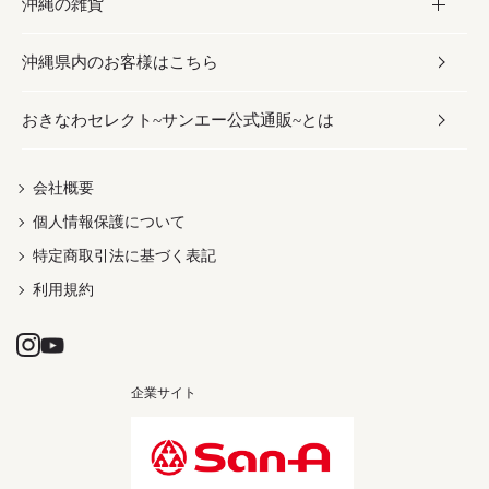
沖縄の雑貨
乾物／粉類
しょうゆ
伝統菓子
ビール・チューハイ
スキンケア
かりゆしウェア
沖縄県内のお客様はこちら
みそ
スナック
ワイン・ウィスキー・カクテル
ボディケア
メンズ
雑貨
おきなわセレクト~サンエー公式通販~とは
だし／スパイス／島唐辛子
おつまみ
ドリンク
ヘアケア
レディース
沖縄ファッション
紅芋
茶葉
UVケア
伝統工芸品
会社概要
個人情報保護について
沖縄限定商品（ご当地）
限定品
箸・線香・ウチカビ
特定商取引法に基づく表記
利用規約
企業サイト