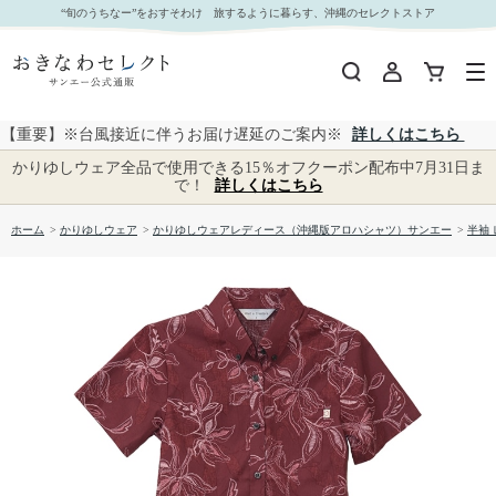
【送料無料】形態安定 刺繍フラワー柄 かりゆしウェアP1025-19L L｜おきなわセレクト サンエ
“旬のうちなー”をおすそわけ 旅するように暮らす、沖縄のセレクトストア
ー公式通販
【重要】※台風接近に伴うお届け遅延のご案内※
詳しくはこちら
かりゆしウェア全品で使用できる15％オフクーポン配布中7月31日ま
で！
詳しくはこちら
ホーム
>
かりゆしウェア
>
かりゆしウェアレディース（沖縄版アロハシャツ）サンエー
>
半袖