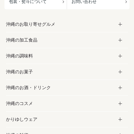
包装・熨斗について
お問い合わせ
沖縄のお取り寄せグルメ
沖縄の加工食品
お取り寄せグルメ
沖縄の調味料
フルーツ・野菜
加工食品
沖縄のお菓子
お肉
缶詰／パウチ
調味料
沖縄のお酒・ドリンク
海産物
沖縄料理
砂糖／黒砂糖
お菓子
沖縄のコスメ
沖縄そば／乾麺
塩
黒糖
お酒・ドリンク
かりゆしウェア
レトルト食品
お酢／ドレッシング
ちんすこう
泡盛
コスメ