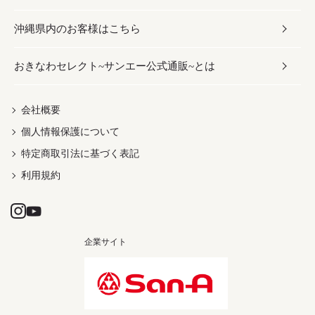
沖縄県内のお客様はこちら
みそ
スナック
ワイン・ウィスキー・カクテル
ボディケア
メンズ
雑貨
おきなわセレクト~サンエー公式通販~とは
だし／スパイス／島唐辛子
おつまみ
ドリンク
ヘアケア
レディース
沖縄ファッション
紅芋
茶葉
UVケア
伝統工芸品
会社概要
個人情報保護について
沖縄限定商品（ご当地）
限定品
箸・線香・ウチカビ
特定商取引法に基づく表記
利用規約
企業サイト