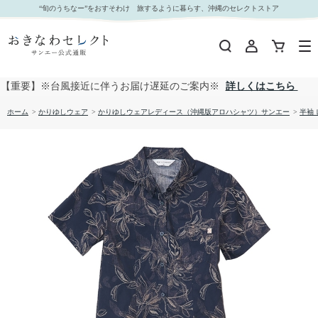
【送料無料】形態安定 刺繍フラワー柄 かりゆしウェアP1025-19L L｜おきなわセレクト サンエ
“旬のうちなー”をおすそわけ 旅するように暮らす、沖縄のセレクトストア
ー公式通販
【重要】※台風接近に伴うお届け遅延のご案内※
詳しくはこちら
ホーム
>
かりゆしウェア
>
かりゆしウェアレディース（沖縄版アロハシャツ）サンエー
>
半袖