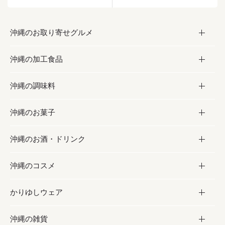
沖縄のお取り寄せグルメ
沖縄の加工食品
お取り寄せグルメ
沖縄の調味料
フルーツ・野菜
加工食品
沖縄のお菓子
お肉
缶詰／パウチ
調味料
沖縄のお酒・ドリンク
海産物
沖縄料理
砂糖／黒砂糖
お菓子
沖縄のコスメ
沖縄そば／乾麺
塩
黒糖
お酒・ドリンク
かりゆしウェア
レトルト食品
お酢／ドレッシング
ちんすこう
泡盛
コスメ
沖縄の雑貨
乾物／粉類
しょうゆ
伝統菓子
ビール・チューハイ
スキンケア
かりゆしウェア