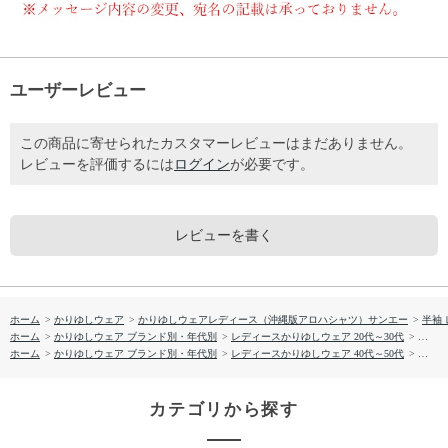
ユーザーレビュー
この商品に寄せられたカスタマーレビューはまだありません。
レビューを評価するには
ログイン
が必要です。
レビューを書く
ホーム
>
かりゆしウェア
>
かりゆしウェアレディース（沖縄版アロハシャツ）サンエー
>
半袖
ホーム
>
かりゆしウェア ブランド別・年代別
>
レディースかりゆしウェア 20代～30代
>
【送料
ホーム
>
かりゆしウェア ブランド別・年代別
>
レディースかりゆしウェア 40代～50代
>
【送料
カテゴリから探す