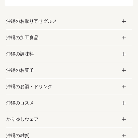
沖縄のお取り寄せグルメ
沖縄の加工食品
お取り寄せグルメ
沖縄の調味料
フルーツ・野菜
加工食品
沖縄のお菓子
お肉
缶詰／パウチ
調味料
沖縄のお酒・ドリンク
海産物
沖縄料理
砂糖／黒砂糖
お菓子
沖縄のコスメ
沖縄そば／乾麺
塩
黒糖
お酒・ドリンク
かりゆしウェア
レトルト食品
お酢／ドレッシング
ちんすこう
泡盛
コスメ
沖縄の雑貨
乾物／粉類
しょうゆ
伝統菓子
ビール・チューハイ
スキンケア
かりゆしウェア