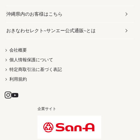
沖縄県内のお客様はこちら
みそ
スナック
ワイン・ウィスキー・カクテル
ボディケア
メンズ
雑貨
おきなわセレクト~サンエー公式通販~とは
だし／スパイス／島唐辛子
おつまみ
ドリンク
ヘアケア
レディース
沖縄ファッション
紅芋
茶葉
UVケア
伝統工芸品
会社概要
個人情報保護について
沖縄限定商品（ご当地）
限定品
箸・線香・ウチカビ
特定商取引法に基づく表記
利用規約
企業サイト