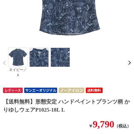
Prev
ネイビー／
Ａ
【送料無料】形態安定 ハンドペイントプランツ柄 か
りゆしウェアP1025-18L L
9,790
￥
（税込）