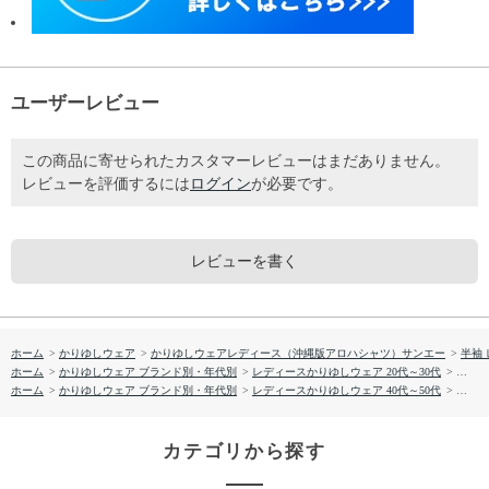
ユーザーレビュー
この商品に寄せられたカスタマーレビューはまだありません。
レビューを評価するには
ログイン
が必要です。
レビューを書く
ホーム
>
かりゆしウェア
>
かりゆしウェアレディース（沖縄版アロハシャツ）サンエー
>
半袖
ホーム
>
かりゆしウェア ブランド別・年代別
>
レディースかりゆしウェア 20代～30代
>
【送料
ホーム
>
かりゆしウェア ブランド別・年代別
>
レディースかりゆしウェア 40代～50代
>
【送料
カテゴリから探す