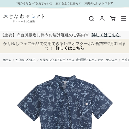
【送料無料】形態安定 ハンドペイントプランツ柄 かりゆしウェアP1025-18L L｜おきなわセレ
“旬のうちなー”をおすそわけ 旅するように暮らす、沖縄のセレクトストア
クト サンエー公式通販
【重要】※台風接近に伴うお届け遅延のご案内※
詳しくはこちら
かりゆしウェア全品で使用できる15％オフクーポン配布中7月31日ま
で！
詳しくはこちら
ホーム
>
かりゆしウェア
>
かりゆしウェアレディース（沖縄版アロハシャツ）サンエー
>
半袖