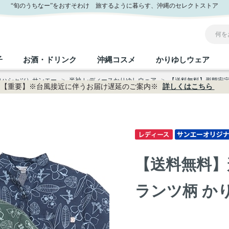
 サンエー公式通販
“旬のうちなー”をおすそわけ 旅するように暮らす、沖縄のセレクトストア
子
お酒・ドリンク
沖縄コスメ
かりゆしウェア
ロハシャツ）サンエー
>
半袖 レディースかりゆしウェア
>
【送料無料】形態安定 
【重要】※台風接近に伴うお届け遅延のご案内※
詳しくはこちら
沖縄のお取り寄せグルメすべて
沖縄の加工食品すべて
沖縄の調味料すべて
沖縄のお菓子すべて
沖縄のお酒・ドリンクすべて
沖縄のコスメすべて
かりゆしウェアすべて
沖縄の雑貨すべて
フルーツ・野菜
缶詰／パウチ
砂糖／黒砂糖
黒糖
泡盛
スキンケア
メンズ
沖縄ファッション
ちんすこう
お肉
沖縄料理
塩
ビール・チューハイ
伝統工芸品
伝
ボ
レ
【送料無料】
おつまみ
紅芋
沖
乾物／粉類
みそ
茶葉
レトルト食品
しょうゆ
ドリンク
ヘアケア
U
ランツ柄 かりゆ
限定品