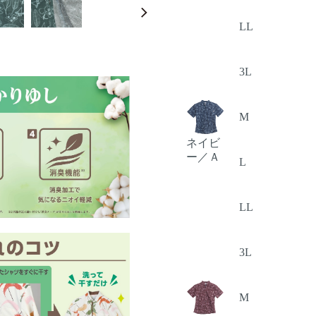
LL
3L
M
ネイビ
ー／Ａ
L
LL
3L
M