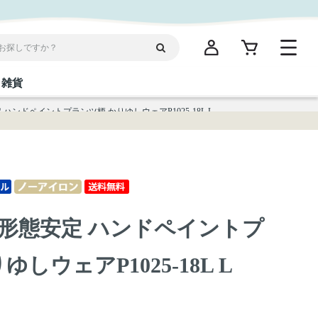
雑貨
ハンドペイントプランツ柄 かりゆしウェアP1025-18L L
閉じる
閉じる
閉じる
閉じる
閉じる
閉じる
閉じる
閉じる
統菓子
ディケア
ディース
海産物
沖縄そば／乾麺
お酢／ドレッシング
ワイン・ウィスキー・カクテル
箸・線香・ウチカビ
スナック
形態安定 ハンドペイントプ
縄限定商品（ご当地）
だし／スパイス／島唐辛子
Vケア
しウェアP1025-18L L