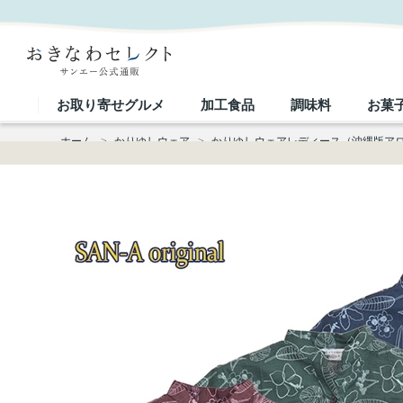
【送料無料】形態安定 ハンドペイントプランツ柄 かりゆしウェアP1025-18L L｜おきなわセレクト
お取り寄せグルメ
加工食品
調味料
お菓
ホーム
>
かりゆしウェア
>
かりゆしウェアレディース（沖縄版ア