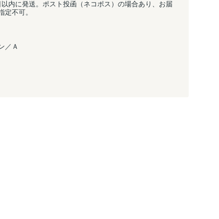
日以内に発送。ポスト投函（ネコポス）の場合あり、お届
指定不可。
ン／Ａ