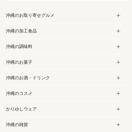
沖縄のお取り寄せグルメ
沖縄の加工食品
お取り寄せグルメ
沖縄の調味料
フルーツ・野菜
加工食品
沖縄のお菓子
お肉
缶詰／パウチ
調味料
沖縄のお酒・ドリンク
海産物
沖縄料理
砂糖／黒砂糖
お菓子
沖縄のコスメ
沖縄そば／乾麺
塩
黒糖
お酒・ドリンク
かりゆしウェア
レトルト食品
お酢／ドレッシング
ちんすこう
泡盛
コスメ
沖縄の雑貨
乾物／粉類
しょうゆ
伝統菓子
ビール・チューハイ
スキンケア
かりゆしウェア