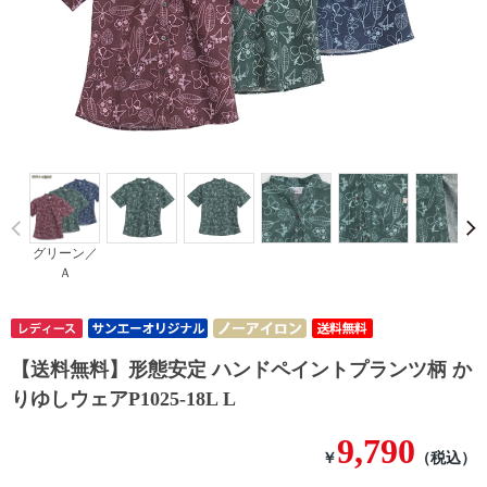
Prev
グリーン／
Ａ
【送料無料】形態安定 ハンドペイントプランツ柄 か
りゆしウェアP1025-18L L
9,790
￥
（税込）