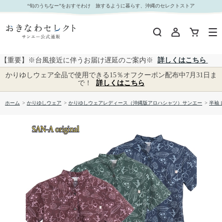
【送料無料】形態安定 ハンドペイントプランツ柄 かりゆしウェアP1025-18L L｜おきなわセレ
“旬のうちなー”をおすそわけ 旅するように暮らす、沖縄のセレクトストア
クト サンエー公式通販
【重要】※台風接近に伴うお届け遅延のご案内※
詳しくはこちら
かりゆしウェア全品で使用できる15％オフクーポン配布中7月31日ま
で！
詳しくはこちら
ホーム
>
かりゆしウェア
>
かりゆしウェアレディース（沖縄版アロハシャツ）サンエー
>
半袖