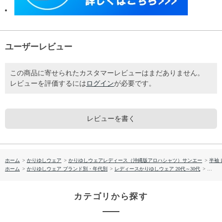
ユーザーレビュー
この商品に寄せられたカスタマーレビューはまだありません。
レビューを評価するには
ログイン
が必要です。
レビューを書く
ホーム
>
かりゆしウェア
>
かりゆしウェアレディース（沖縄版アロハシャツ）サンエー
>
半袖
ホーム
>
かりゆしウェア ブランド別・年代別
>
レディースかりゆしウェア 20代～30代
>
【送料
カテゴリから探す