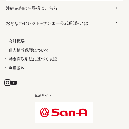
沖縄県内のお客様はこちら
みそ
スナック
ワイン・ウィスキー・カクテル
ボディケア
メンズ
雑貨
おきなわセレクト~サンエー公式通販~とは
だし／スパイス／島唐辛子
おつまみ
ドリンク
ヘアケア
レディース
沖縄ファッション
紅芋
茶葉
UVケア
伝統工芸品
会社概要
個人情報保護について
沖縄限定商品（ご当地）
限定品
箸・線香・ウチカビ
特定商取引法に基づく表記
利用規約
企業サイト