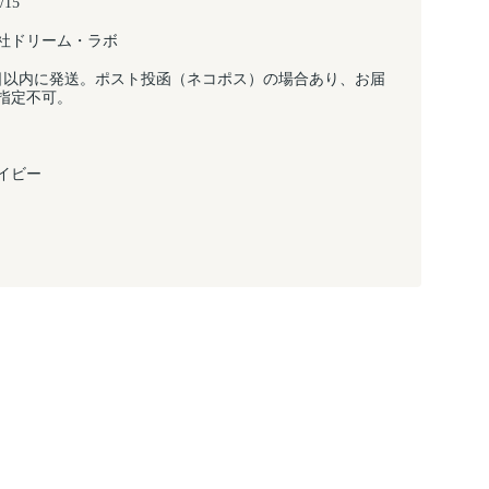
/15
社ドリーム・ラボ
日以内に発送。ポスト投函（ネコポス）の場合あり、お届
指定不可。
イビー