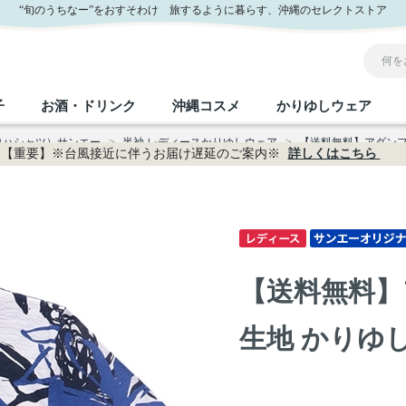
ンエー公式通販
“旬のうちなー”をおすそわけ 旅するように暮らす、沖縄のセレクトストア
子
お酒・ドリンク
沖縄コスメ
かりゆしウェア
ロハシャツ）サンエー
>
半袖 レディースかりゆしウェア
>
【送料無料】アダンフル
【重要】※台風接近に伴うお届け遅延のご案内※
詳しくはこちら
沖縄のお取り寄せグルメすべて
沖縄の加工食品すべて
沖縄の調味料すべて
沖縄のお菓子すべて
沖縄のお酒・ドリンクすべて
沖縄のコスメすべて
かりゆしウェアすべて
沖縄の雑貨すべて
フルーツ・野菜
缶詰／パウチ
砂糖／黒砂糖
黒糖
泡盛
スキンケア
メンズ
沖縄ファッション
ちんすこう
お肉
沖縄料理
塩
ビール・チューハイ
伝統工芸品
伝
ボ
レ
【送料無料】
おつまみ
紅芋
沖
乾物／粉類
みそ
茶葉
レトルト食品
しょうゆ
ドリンク
ヘアケア
U
生地 かりゆしウ
限定品