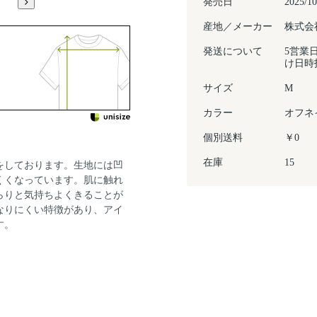
発売日
2025/10
産地／メーカー
株式会
発送について
5営業
け日時
サイズ
M
カラー
オフネ
個別送料
￥0
在庫
15
をしております。生地には凹
くくなっています。肌に触れ
らりと気持ちよくきることが
なりにくい特徴があり、アイ
す。