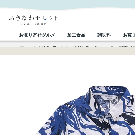
【送料無料】アダンフルーツ柄 サッカー生地 かりゆしウェアP1025-10L L｜おきなわセレクト サ
お取り寄せグルメ
加工食品
調味料
お菓
ホーム
>
かりゆしウェア
>
かりゆしウェアレディース（沖縄版ア