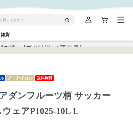
雑貨
ーツ柄 サッカー生地 かりゆしウェアP1025-10L L
閉じる
閉じる
閉じる
閉じる
閉じる
閉じる
閉じる
閉じる
統菓子
ディケア
ディース
海産物
沖縄そば／乾麺
お酢／ドレッシング
ワイン・ウィスキー・カクテル
箸・線香・ウチカビ
スナック
アダンフルーツ柄 サッカー
縄限定商品（ご当地）
だし／スパイス／島唐辛子
Vケア
ェアP1025-10L L