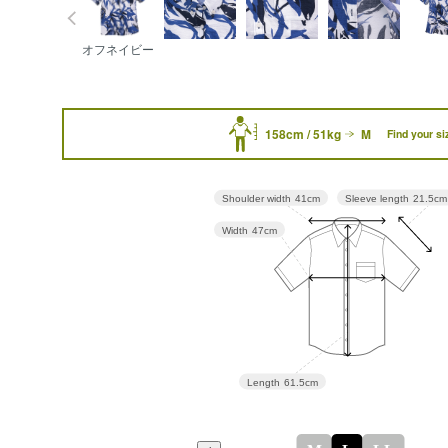
オフネイビー
158cm / 51kg
M
Find your si
Sleeve length
21.5cm
Shoulder width
41cm
Width
47cm
Length
61.5cm