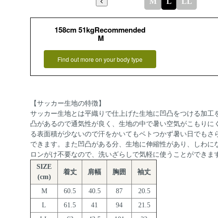
M
L
LL
158cm 51kgRecommended
M
Find out more on your body type
【サッカー生地の特徴】
サッカー生地とは平織りで仕上げた生地に凹凸をつける加工
凸があるので通気性が良く、生地の中で暑い空気がこもりに
る表面積が少ないので汗をかいてもベトつかず暑い日でもさ
できます。また凹凸がある分、生地に伸縮性があり、しわに
ロンがけ不要なので、洗いざらしで気軽に使うことができま
SIZE
着丈
肩幅
胸囲
袖丈
(cm)
M
60.5
40.5
87
20.5
L
61.5
41
94
21.5