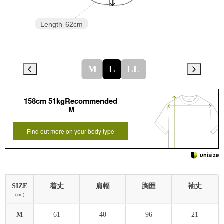
Length
62cm
M
L
LL
158cm 51kgRecommended
M
Find out more on your body type
SIZE
着丈
肩幅
胸囲
袖丈
(cm)
M
61
40
96
21