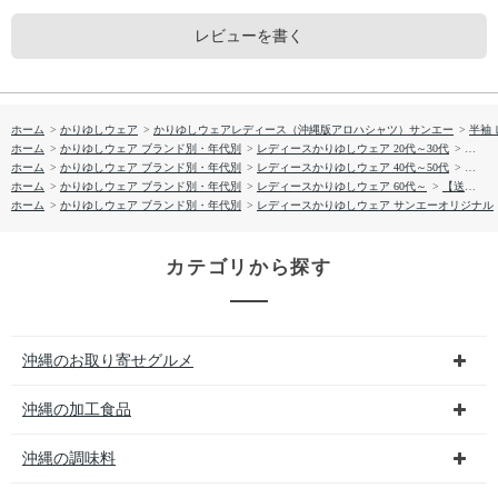
レビューを書く
ホーム
>
かりゆしウェア
>
かりゆしウェアレディース（沖縄版アロハシャツ）サンエー
>
半袖
ホーム
>
かりゆしウェア ブランド別・年代別
>
レディースかりゆしウェア 20代～30代
>
【送料
ホーム
>
かりゆしウェア ブランド別・年代別
>
レディースかりゆしウェア 40代～50代
>
【送料
ホーム
>
かりゆしウェア ブランド別・年代別
>
レディースかりゆしウェア 60代～
>
【送料無料】しゅり花たより かりゆしウェア GSL52023S L
ホーム
>
かりゆしウェア ブランド別・年代別
>
レディースかりゆしウェア サンエーオリジナル
カテゴリから探す
沖縄のお取り寄せグルメ
沖縄の加工食品
沖縄の調味料