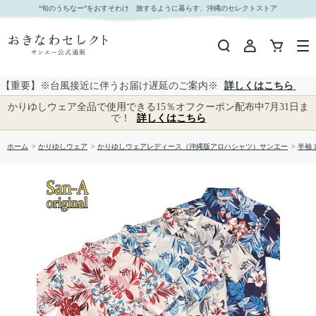
【送料無料】しゅり花たより かりゆしウェア GSL52023S L｜おきなわセレクト サンエー公式
“旬のうちなー”をおすそわけ 旅するように暮らす、沖縄のセレクトストア
通販
【重要】※台風接近に伴うお届け遅延のご案内※
詳しくはこちら
かりゆしウェア全品で使用できる15％オフクーポン配布中7月31日ま
で！
詳しくはこちら
ホーム
>
かりゆしウェア
>
かりゆしウェアレディース（沖縄版アロハシャツ）サンエー
>
半袖