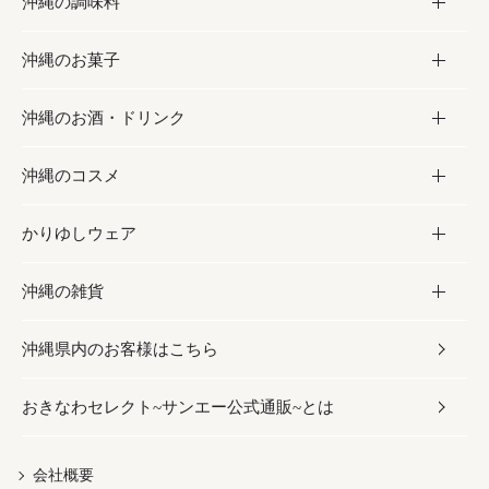
沖縄の調味料
フルーツ・野菜
加工食品
沖縄のお菓子
お肉
缶詰／パウチ
調味料
沖縄のお酒・ドリンク
海産物
沖縄料理
砂糖／黒砂糖
お菓子
沖縄のコスメ
沖縄そば／乾麺
塩
黒糖
お酒・ドリンク
かりゆしウェア
レトルト食品
お酢／ドレッシング
ちんすこう
泡盛
コスメ
沖縄の雑貨
乾物／粉類
しょうゆ
伝統菓子
ビール・チューハイ
スキンケア
かりゆしウェア
沖縄県内のお客様はこちら
みそ
スナック
ワイン・ウィスキー・カクテル
ボディケア
メンズ
雑貨
おきなわセレクト~サンエー公式通販~とは
だし／スパイス／島唐辛子
おつまみ
ドリンク
ヘアケア
レディース
沖縄ファッション
紅芋
茶葉
UVケア
伝統工芸品
会社概要