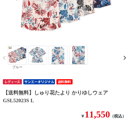
Prev
ブルー
【送料無料】しゅり花たより かりゆしウェア
GSL52023S L
11,550
￥
（税込）