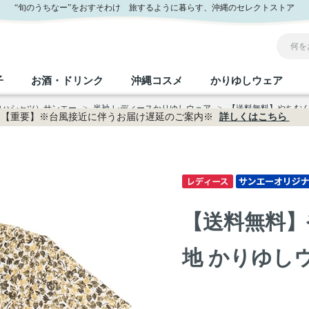
ー公式通販
“旬のうちなー”をおすそわけ 旅するように暮らす、沖縄のセレクトストア
子
お酒・ドリンク
沖縄コスメ
かりゆしウェア
ロハシャツ）サンエー
>
半袖 レディースかりゆしウェア
>
【送料無料】やちむん葉
【重要】※台風接近に伴うお届け遅延のご案内※
詳しくはこちら
沖縄のお取り寄せグルメすべて
沖縄の加工食品すべて
沖縄の調味料すべて
沖縄のお菓子すべて
沖縄のお酒・ドリンクすべて
沖縄のコスメすべて
かりゆしウェアすべて
沖縄の雑貨すべて
フルーツ・野菜
缶詰／パウチ
砂糖／黒砂糖
黒糖
泡盛
スキンケア
メンズ
沖縄ファッション
ちんすこう
お肉
沖縄料理
塩
ビール・チューハイ
伝統工芸品
伝
ボ
レ
【送料無料】
おつまみ
紅芋
沖
乾物／粉類
みそ
茶葉
レトルト食品
しょうゆ
ドリンク
ヘアケア
U
地 かりゆしウェ
限定品