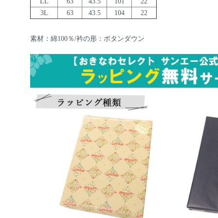
LL
63
43.5
101
22
3L
63
43.5
104
22
素材：綿100％/衿の形：ボタンダウン