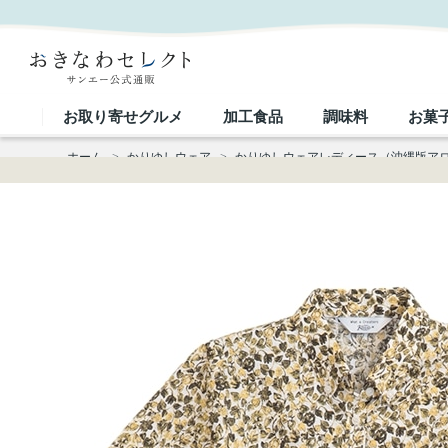
【送料無料】やちむん葉っぱ サッカー生地 かりゆしウェアP1026-14L｜おきなわセレクト サンエ
お取り寄せグルメ
加工食品
調味料
お菓
ホーム
>
かりゆしウェア
>
かりゆしウェアレディース（沖縄版ア