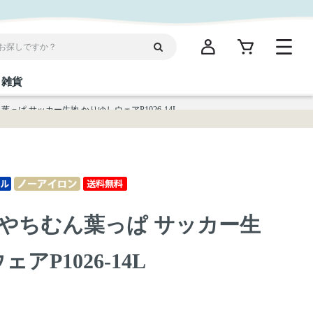
雑貨
っぱ サッカー生地 かりゆしウェアP1026-14L
閉じる
閉じる
閉じる
閉じる
閉じる
閉じる
閉じる
閉じる
統菓子
ディケア
ディース
海産物
沖縄そば／乾麺
お酢／ドレッシング
ワイン・ウィスキー・カクテル
箸・線香・ウチカビ
スナック
やちむん葉っぱ サッカー生
縄限定商品（ご当地）
だし／スパイス／島唐辛子
Vケア
アP1026-14L