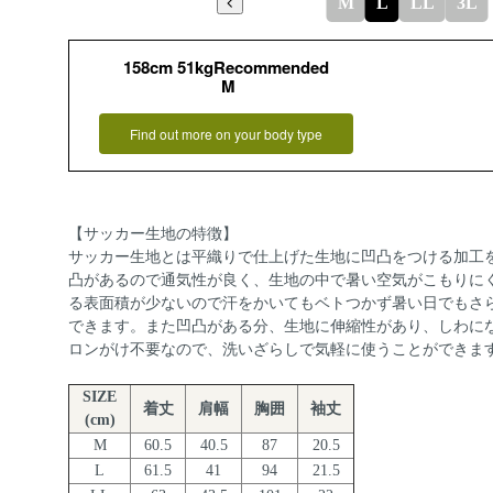
M
L
LL
3L
158cm 51kgRecommended
M
Find out more on your body type
【サッカー生地の特徴】
サッカー生地とは平織りで仕上げた生地に凹凸をつける加工
凸があるので通気性が良く、生地の中で暑い空気がこもりに
る表面積が少ないので汗をかいてもベトつかず暑い日でもさ
できます。また凹凸がある分、生地に伸縮性があり、しわに
ロンがけ不要なので、洗いざらしで気軽に使うことができま
SIZE
着丈
肩幅
胸囲
袖丈
(cm)
M
60.5
40.5
87
20.5
L
61.5
41
94
21.5