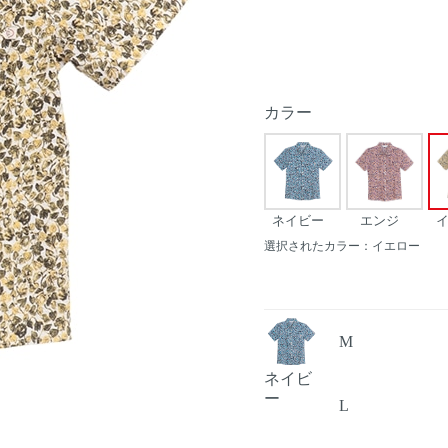
カラー
ネイビー
エンジ
選択されたカラー：イエロー
M
ネイビ
ー
L
Next