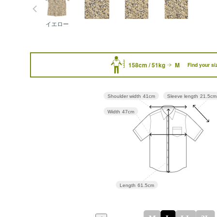
イエロー
158cm / 51kg
M
Find your si
Sleeve length
21.5cm
Shoulder width
41cm
Width
47cm
Length
61.5cm