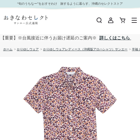
【送料無料】やちむん葉っぱ サッカー生地 かりゆしウェアP1026-14L｜おきなわセレクト サン
“旬のうちなー”をおすそわけ 旅するように暮らす、沖縄のセレクトストア
エー公式通販
【重要】※台風接近に伴うお届け遅延のご案内※
詳しくはこちら
ホーム
>
かりゆしウェア
>
かりゆしウェアレディース（沖縄版アロハシャツ）サンエー
>
半袖