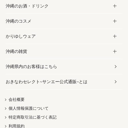
沖縄のお酒・ドリンク
海産物
沖縄料理
砂糖／黒砂糖
お菓子
沖縄のコスメ
沖縄そば／乾麺
塩
黒糖
お酒・ドリンク
かりゆしウェア
レトルト食品
お酢／ドレッシング
ちんすこう
泡盛
コスメ
沖縄の雑貨
乾物／粉類
しょうゆ
伝統菓子
ビール・チューハイ
スキンケア
かりゆしウェア
沖縄県内のお客様はこちら
みそ
スナック
ワイン・ウィスキー・カクテル
ボディケア
メンズ
雑貨
おきなわセレクト~サンエー公式通販~とは
だし／スパイス／島唐辛子
おつまみ
ドリンク
ヘアケア
レディース
沖縄ファッション
紅芋
茶葉
UVケア
伝統工芸品
会社概要
個人情報保護について
沖縄限定商品（ご当地）
限定品
箸・線香・ウチカビ
特定商取引法に基づく表記
利用規約