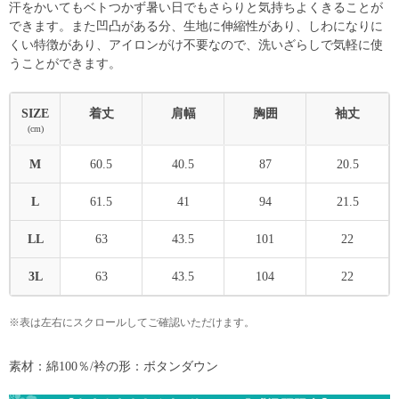
汗をかいてもベトつかず暑い日でもさらりと気持ちよくきることが
できます。また凹凸がある分、生地に伸縮性があり、しわになりに
くい特徴があり、アイロンがけ不要なので、洗いざらしで気軽に使
うことができます。
SIZE
着丈
肩幅
胸囲
袖丈
(cm)
M
60.5
40.5
87
20.5
L
61.5
41
94
21.5
LL
63
43.5
101
22
3L
63
43.5
104
22
※表は左右にスクロールしてご確認いただけます。
素材：綿100％/衿の形：ボタンダウン