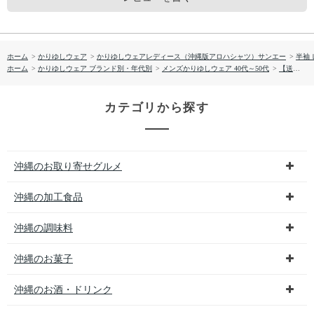
ホーム
>
かりゆしウェア
>
かりゆしウェアレディース（沖縄版アロハシャツ）サンエー
>
半袖
ホーム
>
かりゆしウェア ブランド別・年代別
>
メンズかりゆしウェア 40代～50代
>
【送料無料】やちむん葉っぱ サッカー生地 かりゆしウェアP1026-14L
カテゴリから探す
沖縄のお取り寄せグルメ
沖縄の加工食品
沖縄の調味料
沖縄のお菓子
沖縄のお酒・ドリンク