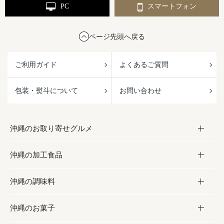
PC
スマートフォン
ページ先頭へ戻る
ご利用ガイド
よくあるご質問
包装・熨斗について
お問い合わせ
沖縄のお取り寄せグルメ
沖縄の加工食品
お取り寄せグルメ
沖縄の調味料
フルーツ・野菜
加工食品
沖縄のお菓子
お肉
缶詰／パウチ
調味料