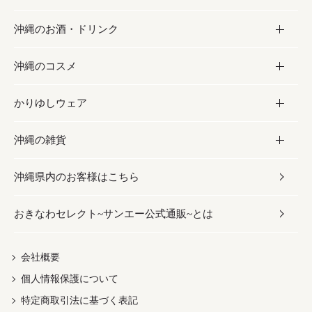
沖縄のお酒・ドリンク
海産物
沖縄料理
砂糖／黒砂糖
お菓子
沖縄のコスメ
沖縄そば／乾麺
塩
黒糖
お酒・ドリンク
かりゆしウェア
レトルト食品
お酢／ドレッシング
ちんすこう
泡盛
コスメ
沖縄の雑貨
乾物／粉類
しょうゆ
伝統菓子
ビール・チューハイ
スキンケア
かりゆしウェア
沖縄県内のお客様はこちら
みそ
スナック
ワイン・ウィスキー・カクテル
ボディケア
メンズ
雑貨
おきなわセレクト~サンエー公式通販~とは
だし／スパイス／島唐辛子
おつまみ
ドリンク
ヘアケア
レディース
沖縄ファッション
紅芋
茶葉
UVケア
伝統工芸品
会社概要
個人情報保護について
沖縄限定商品（ご当地）
限定品
箸・線香・ウチカビ
特定商取引法に基づく表記