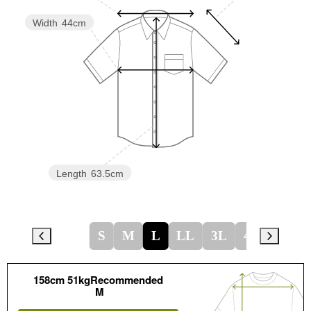
Width
44cm
Length
63.5cm
S
M
L
LL
3L
4L
158cm 51kgRecommended
M