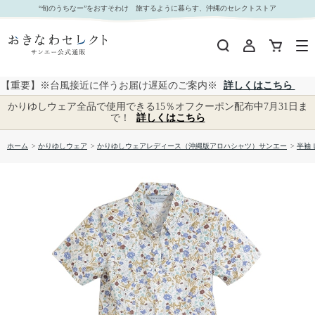
【送料無料】カフー小花 形態安定 かりゆしウェア P1026-13L｜おきなわセレクト サンエー公式
“旬のうちなー”をおすそわけ 旅するように暮らす、沖縄のセレクトストア
通販
【重要】※台風接近に伴うお届け遅延のご案内※
詳しくはこちら
かりゆしウェア全品で使用できる15％オフクーポン配布中7月31日ま
で！
詳しくはこちら
ホーム
>
かりゆしウェア
>
かりゆしウェアレディース（沖縄版アロハシャツ）サンエー
>
半袖