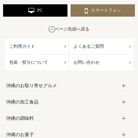
PC
スマートフォン
ページ先頭へ戻る
ご利用ガイド
よくあるご質問
包装・熨斗について
お問い合わせ
沖縄のお取り寄せグルメ
沖縄の加工食品
お取り寄せグルメ
沖縄の調味料
フルーツ・野菜
加工食品
沖縄のお菓子
お肉
缶詰／パウチ
調味料