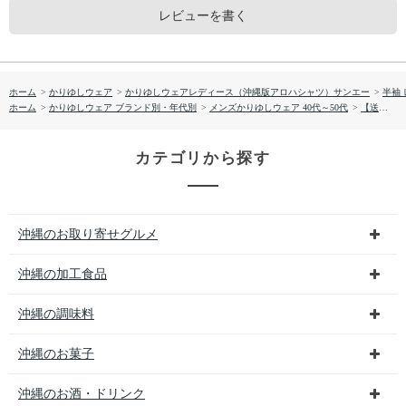
レビューを書く
ホーム
>
かりゆしウェア
>
かりゆしウェアレディース（沖縄版アロハシャツ）サンエー
>
半袖
ホーム
>
かりゆしウェア ブランド別・年代別
>
メンズかりゆしウェア 40代～50代
>
【送料無料】カフー小花 形態安定 かりゆしウェア P1026-13L
カテゴリから探す
沖縄のお取り寄せグルメ
沖縄の加工食品
沖縄の調味料
沖縄のお菓子
沖縄のお酒・ドリンク