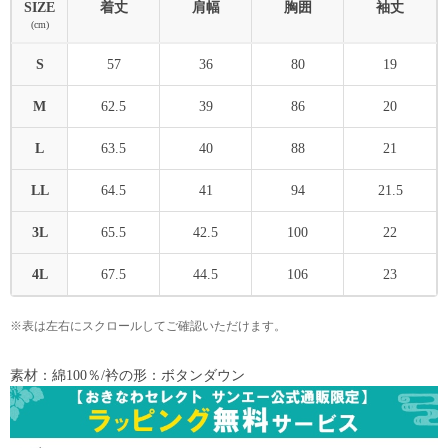
SIZE
着丈
肩幅
胸囲
袖丈
(cm)
S
57
36
80
19
M
62.5
39
86
20
L
63.5
40
88
21
LL
64.5
41
94
21.5
3L
65.5
42.5
100
22
4L
67.5
44.5
106
23
※表は左右にスクロールしてご確認いただけます。
素材：綿100％/衿の形：ボタンダウン