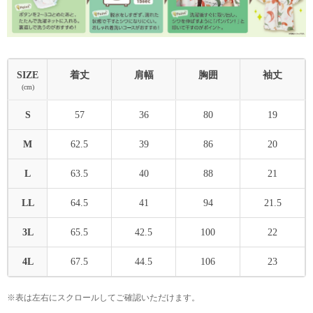
SIZE
着丈
肩幅
胸囲
袖丈
(cm)
S
57
36
80
19
M
62.5
39
86
20
L
63.5
40
88
21
LL
64.5
41
94
21.5
3L
65.5
42.5
100
22
4L
67.5
44.5
106
23
※表は左右にスクロールしてご確認いただけます。