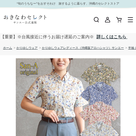
【送料無料】カフー小花 形態安定 かりゆしウェア P1026-13L｜おきなわセレクト サンエー公式
“旬のうちなー”をおすそわけ 旅するように暮らす、沖縄のセレクトストア
通販
【重要】※台風接近に伴うお届け遅延のご案内※
詳しくはこちら
ホーム
>
かりゆしウェア
>
かりゆしウェアレディース（沖縄版アロハシャツ）サンエー
>
半袖