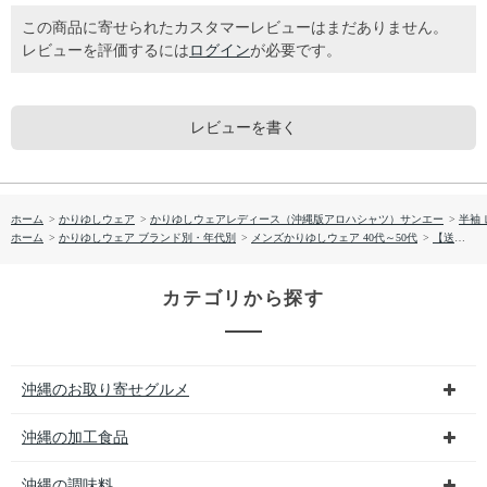
この商品に寄せられたカスタマーレビューはまだありません。
レビューを評価するには
ログイン
が必要です。
レビューを書く
ホーム
>
かりゆしウェア
>
かりゆしウェアレディース（沖縄版アロハシャツ）サンエー
>
半袖
ホーム
>
かりゆしウェア ブランド別・年代別
>
メンズかりゆしウェア 40代～50代
>
【送料無料】カフー小花 形態安定 かりゆしウェア P1026-13L
カテゴリから探す
沖縄のお取り寄せグルメ
沖縄の加工食品
沖縄の調味料