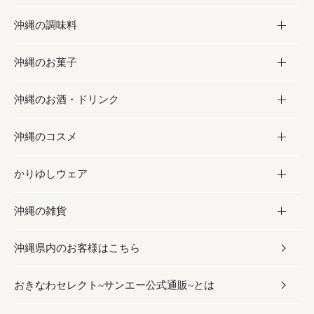
沖縄の調味料
フルーツ・野菜
加工食品
沖縄のお菓子
お肉
缶詰／パウチ
調味料
沖縄のお酒・ドリンク
海産物
沖縄料理
砂糖／黒砂糖
お菓子
沖縄のコスメ
沖縄そば／乾麺
塩
黒糖
お酒・ドリンク
かりゆしウェア
レトルト食品
お酢／ドレッシング
ちんすこう
泡盛
コスメ
沖縄の雑貨
乾物／粉類
しょうゆ
伝統菓子
ビール・チューハイ
スキンケア
かりゆしウェア
沖縄県内のお客様はこちら
みそ
スナック
ワイン・ウィスキー・カクテル
ボディケア
メンズ
雑貨
おきなわセレクト~サンエー公式通販~とは
だし／スパイス／島唐辛子
おつまみ
ドリンク
ヘアケア
レディース
沖縄ファッション