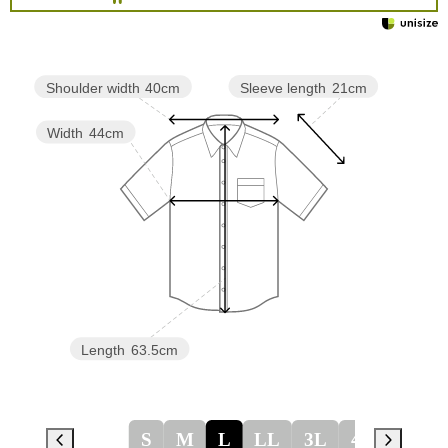
Sleeve length
21cm
Shoulder width
40cm
Width
44cm
Length
63.5cm
S
M
L
LL
3L
4L