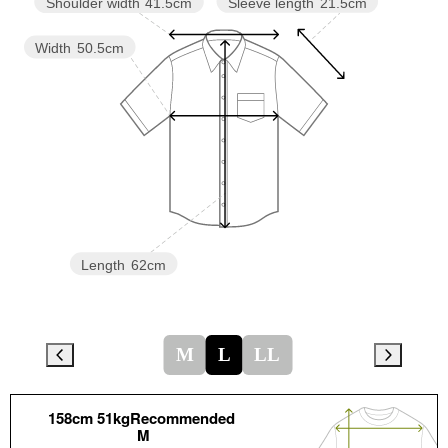
Sleeve length
21.5cm
Shoulder width
41.5cm
Width
50.5cm
Length
62cm
M
L
LL
158cm 51kgRecommended
M