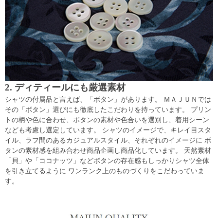
2. ディティールにも厳選素材
シャツの付属品と言えば、「ボタン」があります。 ＭＡＪＵＮでは
その「ボタン」選びにも徹底したこだわりを持っています。 プリン
トの柄や色に合わせ、ボタンの素材や色合いを選別し、着用シーン
なども考慮し選定しています。 シャツのイメージで、キレイ目スタ
イル、ラフ間のあるカジュアルスタイル、それぞれのイメージに ボ
タンの素材感を組み合わせ商品企画し商品化しています。 天然素材
「貝」や「ココナッツ」などボタンの存在感もしっかりシャツ全体
を引き立てるように ワンランク上のものづくりをこだわっていま
す。