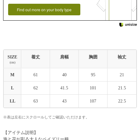
Find out more on your body type
SIZE
着丈
肩幅
胸囲
袖丈
(cm)
M
61
40
95
21
L
62
41.5
101
21.5
LL
63
43
107
22.5
※表は左右にスクロールしてご確認いただけます。
【アイテム説明】
海と花が彩る大人なペイズリー柄