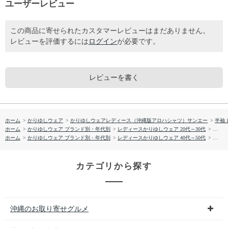
ユーザーレビュー
この商品に寄せられたカスタマーレビューはまだありません。
レビューを評価するには
ログイン
が必要です。
レビューを書く
ホーム
>
かりゆしウェア
>
かりゆしウェアレディース（沖縄版アロハシャツ）サンエー
>
半袖
ホーム
>
かりゆしウェア ブランド別・年代別
>
レディースかりゆしウェア 20代～30代
>
【送料
ホーム
>
かりゆしウェア ブランド別・年代別
>
レディースかりゆしウェア 40代～50代
>
【送料
カテゴリから探す
沖縄のお取り寄せグルメ