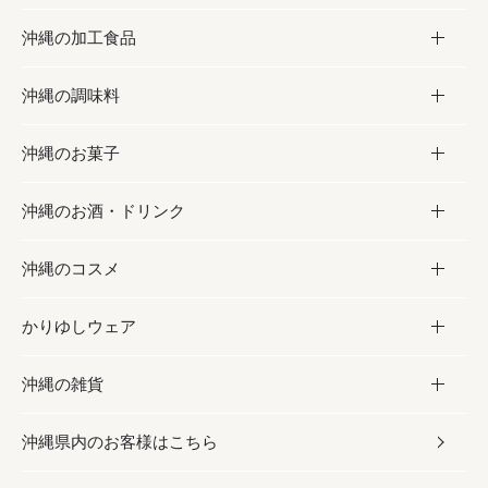
沖縄の加工食品
お取り寄せグルメ
沖縄の調味料
フルーツ・野菜
加工食品
沖縄のお菓子
お肉
缶詰／パウチ
調味料
沖縄のお酒・ドリンク
海産物
沖縄料理
砂糖／黒砂糖
お菓子
沖縄のコスメ
沖縄そば／乾麺
塩
黒糖
お酒・ドリンク
かりゆしウェア
レトルト食品
お酢／ドレッシング
ちんすこう
泡盛
コスメ
沖縄の雑貨
乾物／粉類
しょうゆ
伝統菓子
ビール・チューハイ
スキンケア
かりゆしウェア
沖縄県内のお客様はこちら
みそ
スナック
ワイン・ウィスキー・カクテル
ボディケア
メンズ
雑貨