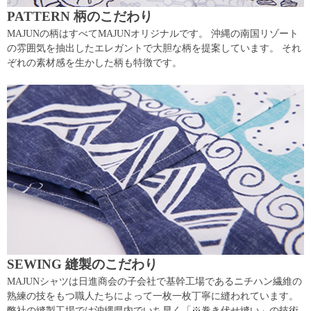
PATTERN 柄のこだわり
MAJUNの柄はすべてMAJUNオリジナルです。 沖縄の南国リゾート
の雰囲気を抽出したエレガントで大胆な柄を提案しています。 それ
ぞれの素材感を生かした柄も特徴です。
SEWING 縫製のこだわり
MAJUNシャツは日進商会の子会社で基幹工場であるニチハン繊維の
熟練の技をもつ職人たちによって一枚一枚丁寧に縫われています。
弊社の縫製工場では沖縄県内でいち早く「※巻き伏せ縫い」の技術