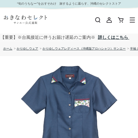
【送料無料】琉球びんがた－弐柄 かりゆしウェア GTB22063S L｜おきなわセレクト サンエー
“旬のうちなー”をおすそわけ 旅するように暮らす、沖縄のセレクトストア
公式通販
【重要】※台風接近に伴うお届け遅延のご案内※
詳しくはこちら
ホーム
>
かりゆしウェア
>
かりゆしウェアレディース（沖縄版アロハシャツ）サンエー
>
半袖