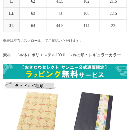
L
62
41.5
102
21.5
LL
63
43
108
22.5
3L
64
44.5
114
23
※表は左右にスクロールしてご確認いただけます。
素材：（本体）ポリエステル100％ /衿の形：レギュラーカラー