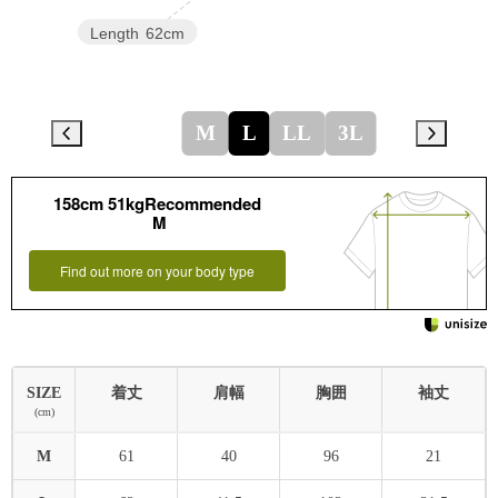
Length
62cm
M
L
LL
3L
158cm 51kgRecommended
M
Find out more on your body type
SIZE
着丈
肩幅
胸囲
袖丈
(cm)
M
61
40
96
21