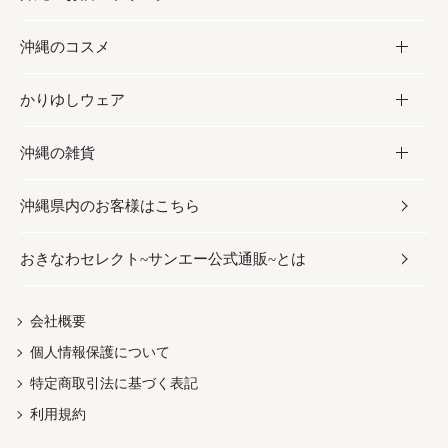
沖縄のコスメ
沖縄そば／乾麺
塩
黒糖
お酒・ドリンク
かりゆしウェア
レトルト食品
お酢／ドレッシング
ちんすこう
泡盛
コスメ
沖縄の雑貨
乾物／粉類
しょうゆ
伝統菓子
ビール・チューハイ
スキンケア
かりゆしウェア
沖縄県内のお客様はこちら
みそ
スナック
ワイン・ウィスキー・カクテル
ボディケア
メンズ
雑貨
おきなわセレクト~サンエー公式通販~とは
だし／スパイス／島唐辛子
おつまみ
ドリンク
ヘアケア
レディース
沖縄ファッション
紅芋
茶葉
UVケア
伝統工芸品
会社概要
個人情報保護について
沖縄限定商品（ご当地）
限定品
箸・線香・ウチカビ
特定商取引法に基づく表記
利用規約