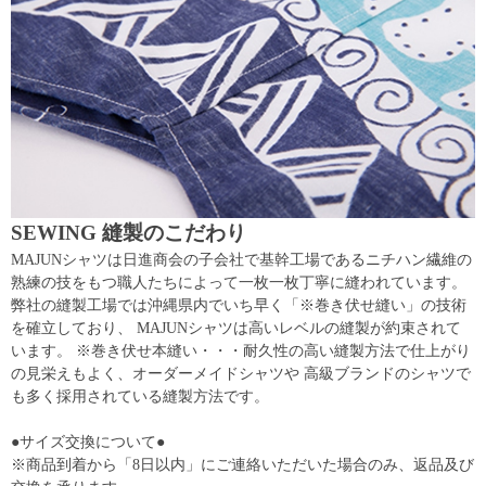
SEWING 縫製のこだわり
MAJUNシャツは日進商会の子会社で基幹工場であるニチハン繊維の
熟練の技をもつ職人たちによって一枚一枚丁寧に縫われています。
弊社の縫製工場では沖縄県内でいち早く「※巻き伏せ縫い」の技術
を確立しており、 MAJUNシャツは高いレベルの縫製が約束されて
います。 ※巻き伏せ本縫い・・・耐久性の高い縫製方法で仕上がり
の見栄えもよく、オーダーメイドシャツや 高級ブランドのシャツで
も多く採用されている縫製方法です。
●サイズ交換について●
※商品到着から「8日以内」にご連絡いただいた場合のみ、返品及び