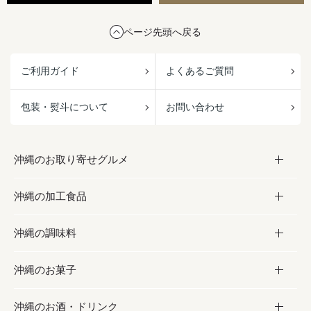
ページ先頭へ戻る
ご利用ガイド
よくあるご質問
包装・熨斗について
お問い合わせ
沖縄のお取り寄せグルメ
沖縄の加工食品
お取り寄せグルメ
沖縄の調味料
フルーツ・野菜
加工食品
沖縄のお菓子
お肉
缶詰／パウチ
調味料
沖縄のお酒・ドリンク
海産物
沖縄料理
砂糖／黒砂糖
お菓子