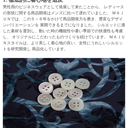
男性用のビジネスウェアとして発展して来たことから、 レディース
の形状に関する商品開発はメンズに比べて遅れていました。 ＭＡＪ
ＵＮでは、この５～６年をかけて商品開発力を磨き、豊富なデザイ
ンバリエーションを 展開できるまでになりました。 シルエットに適
した素材を選別し、動いた時の機能性や暑い季節での快適性も考慮
し、 オリジナルにこだわったものづくりを続けています。 ＭＡＪＵ
Ｎスタイルは、より美しく着心地の良い、女性にうれしいシルエッ
トを研究開発し 商品化しています。