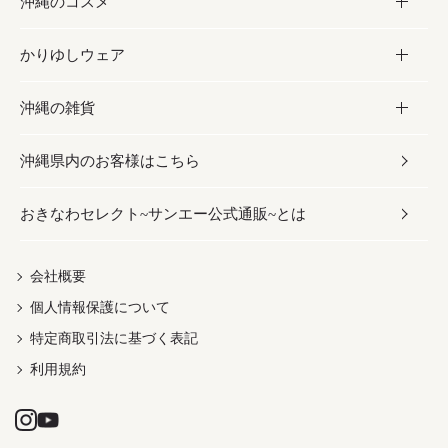
沖縄のコスメ
沖縄そば／乾麺
塩
黒糖
お酒・ドリンク
かりゆしウェア
レトルト食品
お酢／ドレッシング
ちんすこう
泡盛
コスメ
沖縄の雑貨
乾物／粉類
しょうゆ
伝統菓子
ビール・チューハイ
スキンケア
かりゆしウェア
沖縄県内のお客様はこちら
みそ
スナック
ワイン・ウィスキー・カクテル
ボディケア
メンズ
雑貨
おきなわセレクト~サンエー公式通販~とは
だし／スパイス／島唐辛子
おつまみ
ドリンク
ヘアケア
レディース
沖縄ファッション
紅芋
茶葉
UVケア
伝統工芸品
会社概要
個人情報保護について
沖縄限定商品（ご当地）
限定品
箸・線香・ウチカビ
特定商取引法に基づく表記
利用規約