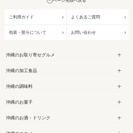
ページ先頭へ戻る
ご利用ガイド
よくあるご質問
包装・熨斗について
お問い合わせ
沖縄のお取り寄せグルメ
沖縄の加工食品
お取り寄せグルメ
沖縄の調味料
フルーツ・野菜
加工食品
沖縄のお菓子
お肉
缶詰／パウチ
調味料
沖縄のお酒・ドリンク
海産物
沖縄料理
砂糖／黒砂糖
お菓子