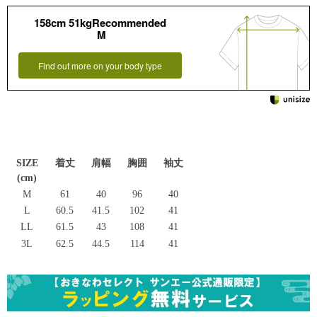
158cm 51kgRecommended
M
Find out more on your body type
SIZE
着丈
肩幅
胸囲
袖丈
(cm)
M
61
40
96
40
L
60.5
41.5
102
41
LL
61.5
43
108
41
3L
62.5
44.5
114
41