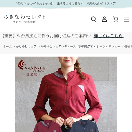
【送料無料】 首里織ー壱 かりゆしウェア FTS22047S L｜おきなわセレクト サンエー公式通
“旬のうちなー”をおすそわけ 旅するように暮らす、沖縄のセレクトストア
販
【重要】※台風接近に伴うお届け遅延のご案内※
詳しくはこちら
ホーム
>
かりゆしウェア
>
かりゆしウェアレディース（沖縄版アロハシャツ）サンエー
>
長袖