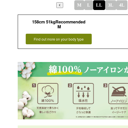
M
L
LL
3L
4L
158cm 51kgRecommended
M
Find out more on your body type