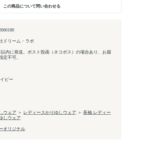
この商品について問い合わせる
2000180
社ドリーム・ラボ
日以内に発送。ポスト投函（ネコポス）の場合あり、お届
指定不可。
ネイビー
しウェア
＞
レディースかりゆしウェア
＞
長袖 レディー
ゆしウェア
ーオリジナル