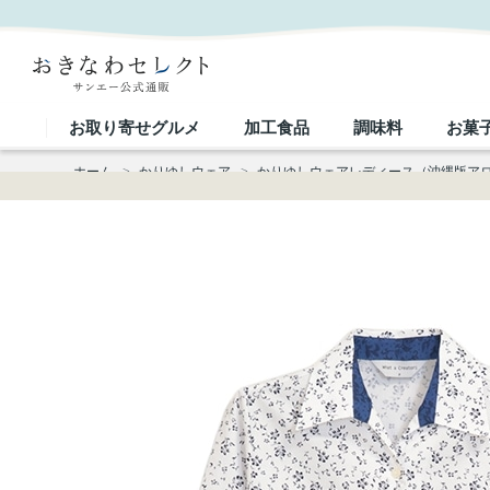
【送料無料】形態安定 小花トライバル柄 七分袖 かりゆしウェアP1024-311L Kr24 L｜おきなわセ
お取り寄せグルメ
加工食品
調味料
お菓
ホーム
>
かりゆしウェア
>
かりゆしウェアレディース（沖縄版ア