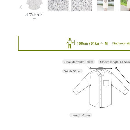
オフ/ネイビ
ー
158cm / 51kg
M
Find your si
Sleeve length
41.5cm
Shoulder width
39cm
Width
50cm
Length
61cm