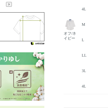
4L
M
オフ/ネ
イビー
L
LL
3L
4L