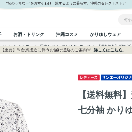
レクト サンエー公式通販
“旬のうちなー”をおすそわけ 旅するように暮らす、沖縄のセレクトストア
子
お酒・ドリンク
沖縄コスメ
かりゆしウェア
ロハシャツ）サンエー
>
長袖 レディースかりゆしウェア
>
【送料無料】形態安定 小
【重要】※台風接近に伴うお届け遅延のご案内※
詳しくはこちら
沖縄のお取り寄せグルメすべて
沖縄の加工食品すべて
沖縄の調味料すべて
沖縄のお菓子すべて
沖縄のお酒・ドリンクすべて
沖縄のコスメすべて
かりゆしウェアすべて
沖縄の雑貨すべて
フルーツ・野菜
缶詰／パウチ
砂糖／黒砂糖
黒糖
泡盛
スキンケア
メンズ
沖縄ファッション
ちんすこう
お肉
沖縄料理
塩
ビール・チューハイ
伝統工芸品
伝
ボ
レ
【送料無料】
おつまみ
紅芋
沖
乾物／粉類
みそ
茶葉
レトルト食品
しょうゆ
ドリンク
ヘアケア
U
七分袖 かりゆしウ
限定品