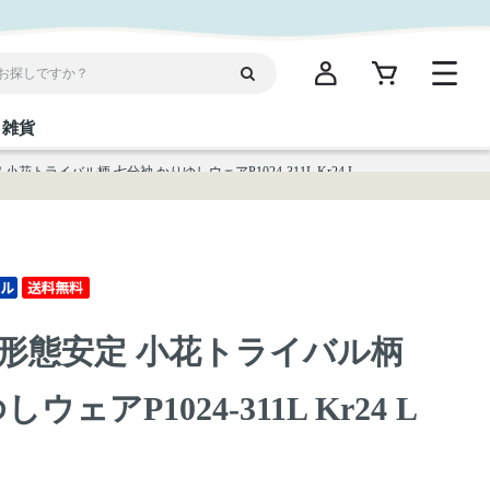
雑貨
花トライバル柄 七分袖 かりゆしウェアP1024-311L Kr24 L
閉じる
閉じる
閉じる
閉じる
閉じる
閉じる
閉じる
閉じる
統菓子
ディケア
ディース
海産物
沖縄そば／乾麺
お酢／ドレッシング
ワイン・ウィスキー・カクテル
箸・線香・ウチカビ
スナック
形態安定 小花トライバル柄
縄限定商品（ご当地）
だし／スパイス／島唐辛子
Vケア
ェアP1024-311L Kr24 L