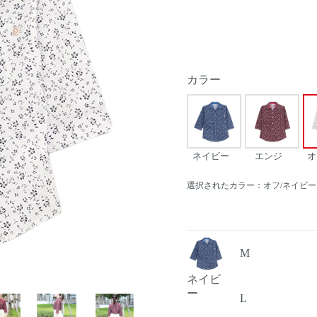
カラー
ネイビー
エンジ
オ
選択されたカラー：オフ/ネイビー
M
ネイビ
Next
ー
L