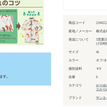
商品コード
210022
産地／メーカー
株式会
発送について
5営業
け日時
サイズ
4L
カラー
オフ/
個別送料
￥0
ます。
在庫
0
カテゴリ
かりゆ
スかり
ブランド
サンエ