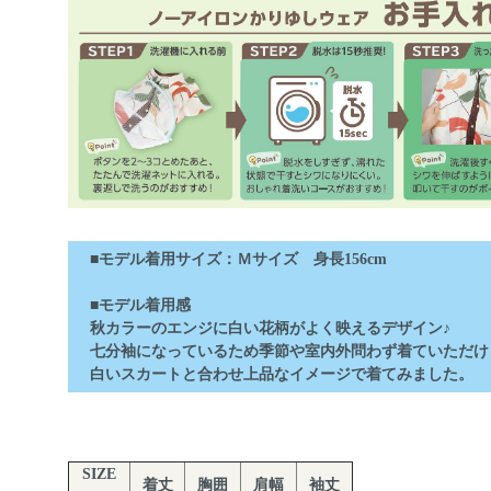
■モデル着用サイズ：Ｍサイズ 身長156cm
■モデル着用感
秋カラーのエンジに白い花柄がよく映えるデザイン♪
七分袖になっているため季節や室内外問わず着ていただけ
白いスカートと合わせ上品なイメージで着てみました。
SIZE
着丈
胸囲
肩幅
袖丈