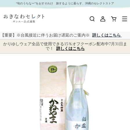
【 9510 】 かねやま１５年古酒 ４３度 (お届け先が 沖縄県内離島・沖縄県外 ) 産地直送 【 山
“旬のうちなー”をおすそわけ 旅するように暮らす、沖縄のセレクトストア
川酒造 】｜おきなわセレクト サンエー公式通販
【重要】※台風接近に伴うお届け遅延のご案内※
詳しくはこちら
かりゆしウェア全品で使用できる15％オフクーポン配布中7月31日ま
で！
詳しくはこちら