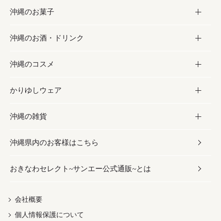
沖縄のお菓子
お肉
缶詰／パウチ
調味料
沖縄のお酒・ドリンク
海産物
沖縄料理
砂糖／黒砂糖
お菓子
沖縄のコスメ
沖縄そば／乾麺
塩
黒糖
お酒・ドリンク
かりゆしウェア
レトルト食品
お酢／ドレッシング
ちんすこう
泡盛
コスメ
沖縄の雑貨
乾物／粉類
しょうゆ
伝統菓子
ビール・チューハイ
スキンケア
かりゆしウェア
沖縄県内のお客様はこちら
みそ
スナック
ワイン・ウィスキー・カクテル
ボディケア
メンズ
雑貨
おきなわセレクト~サンエー公式通販~とは
だし／スパイス／島唐辛子
おつまみ
ドリンク
ヘアケア
レディース
沖縄ファッション
紅芋
茶葉
UVケア
伝統工芸品
会社概要
個人情報保護について