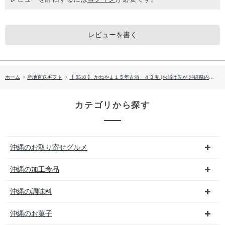
レビューを書く
ホーム
>
産地直送ギフト
>
【 9510 】 かねやま１５年古酒 ４３度 (お届け先が 沖縄県内離島・沖縄県外 ) 産地直送 【 山川酒造 】
カテゴリから探す
沖縄のお取り寄せグルメ
沖縄の加工食品
沖縄の調味料
沖縄のお菓子