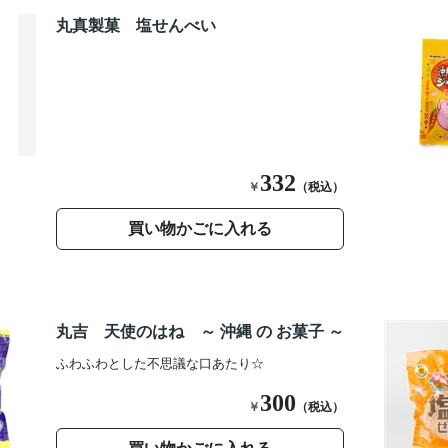
丸真製菓 塩せんべい
332
￥
（税込）
買い物かごに入れる
丸吉 天使のはね ～ 沖縄 の お菓子 ～
ふわふわとした不思議な口あたり☆
300
￥
（税込）