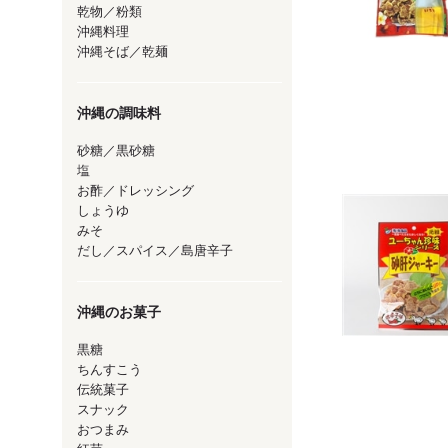
乾物／粉類
沖縄料理
沖縄そば／乾麺
沖縄の調味料
砂糖／黒砂糖
塩
お酢／ドレッシング
しょうゆ
みそ
だし／スパイス／島唐辛子
沖縄のお菓子
黒糖
ちんすこう
伝統菓子
スナック
おつまみ