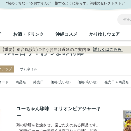
“旬のうちなー”をおすそわけ 旅するように暮らす、沖縄のセレクトストア
子
お酒・ドリンク
沖縄コスメ
かりゆしウェア
【重要】※台風接近に伴うお届け遅延のご案内※
詳しくはこちら
ールに合う！おつまみ特集
沖縄のお取り寄せグルメすべて
沖縄の加工食品すべて
沖縄の調味料すべて
沖縄のお菓子すべて
沖縄のお酒・ドリンクすべて
沖縄のコスメすべて
かりゆしウェアすべて
沖縄の雑貨すべて
クアップ
サムネイル
フルーツ・野菜
缶詰／パウチ
砂糖／黒砂糖
黒糖
泡盛
スキンケア
メンズ
沖縄ファッション
ちんすこう
お肉
沖縄料理
塩
ビール・チューハイ
伝統工芸品
伝
ボ
レ
コード
商品名
発売日
価格(安い順)
価格(高い順)
発売日＋商品名
おつまみ
紅芋
沖
乾物／粉類
みそ
茶葉
レトルト食品
しょうゆ
ドリンク
ヘアケア
U
ユーちゃん珍味 オリオンビアジャーキ
限定品
ー
鶏の砂肝を乾燥させ、歯ごたえのある商品です。
（砂肝ジャーキー沖縄うま塩コショウ味） お酒