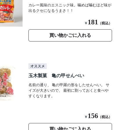
カレー風味のエスニック味。噛めば噛むほど味が
出るクセになるうまさ！！
181
￥
（税込）
買い物かごに入れる
玉木製菓 亀の甲せんべい
名前の通り、 亀の甲羅の形をしたせんべい。 サ
イズが大きいので、 最初に割っておくと食べや
すくなります。
156
￥
（税込）
買い物かごに入れる