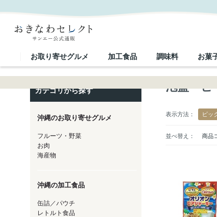
泡盛・ビールに合う！おつまみ特集｜おきなわセレクト サンエー公式通販
お取り寄せグルメ
加工食品
調味料
お菓
泡盛・ビ
カテゴリから探す
表示方法：
ピッ
沖縄のお取り寄せグルメ
フルーツ・野菜
並べ替え：
商品
お肉
海産物
沖縄の加工食品
缶詰／パウチ
レトルト食品