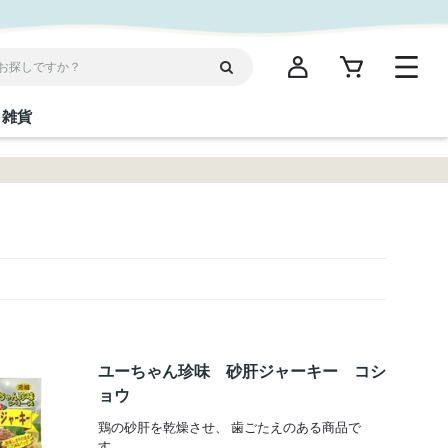
雑貨
閉じる
閉じる
閉じる
閉じる
閉じる
閉じる
閉じる
閉じる
統菓子
ディケア
ディース
海産物
沖縄そば／乾麺
お酢／ドレッシング
ワイン・ウィスキー・カクテル
箸・線香・ウチカビ
スナック
縄限定商品（ご当地）
だし／スパイス／島唐辛子
Vケア
ユーちゃん珍味 砂肝ジャーキー コシ
ョウ
鶏の砂肝を乾燥させ、 歯ごたえのある商品で
す。