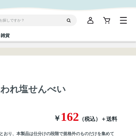
雑貨
閉じる
閉じる
閉じる
閉じる
閉じる
閉じる
閉じる
閉じる
統菓子
ディケア
ディース
海産物
沖縄そば／乾麺
お酢／ドレッシング
ワイン・ウィスキー・カクテル
箸・線香・ウチカビ
スナック
こわれ塩せんべい
縄限定商品（ご当地）
だし／スパイス／島唐辛子
Vケア
162
￥
（税込）
＋送料
とおり、本製品は仕分けの段階で規格外のものだけを集めて