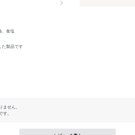
油、食塩
した製品です
りません。
です。