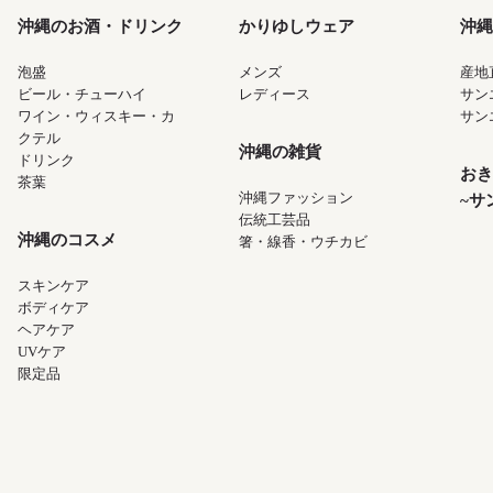
沖縄のお酒・ドリンク
かりゆしウェア
沖縄
泡盛
メンズ
産地
ビール・チューハイ
レディース
サン
ワイン・ウィスキー・カ
サン
クテル
沖縄の雑貨
ドリンク
おき
茶葉
沖縄ファッション
~サ
伝統工芸品
沖縄のコスメ
箸・線香・ウチカビ
スキンケア
ボディケア
ヘアケア
UVケア
限定品