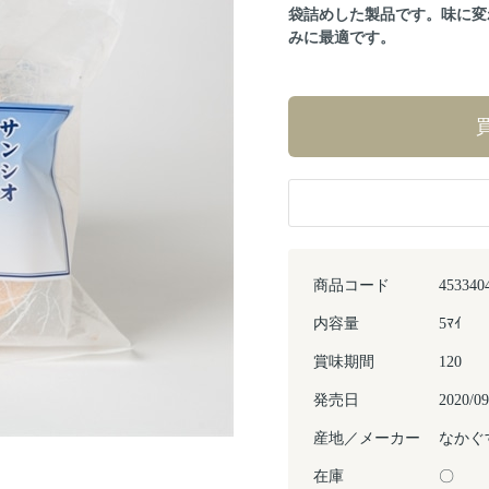
袋詰めした製品です。味に変
みに最適です。
商品コード
453340
内容量
5ﾏｲ
賞味期間
120
発売日
2020/09
産地／メーカー
なかぐ
Next
在庫
〇