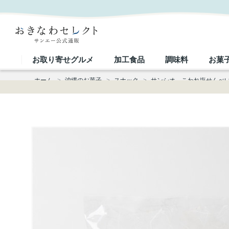
サンシオ こわれ塩せんべい｜おきなわセレクト サンエー公式通販
お取り寄せグルメ
加工食品
調味料
お菓
ホーム
>
沖縄のお菓子
>
スナック
>
サンシオ こわれ塩せんべ