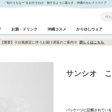
“旬のうちなー”をおすそわけ 旅するように暮らす、沖縄のセレクトストア
子
お酒・ドリンク
沖縄コスメ
かりゆしウェア
い
【重要】※台風接近に伴うお届け遅延のご案内※
詳しくはこちら
沖縄のお取り寄せグルメすべて
沖縄の加工食品すべて
沖縄の調味料すべて
沖縄のお菓子すべて
沖縄のお酒・ドリンクすべて
沖縄のコスメすべて
かりゆしウェアすべて
沖縄の雑貨すべて
フルーツ・野菜
缶詰／パウチ
砂糖／黒砂糖
黒糖
泡盛
スキンケア
メンズ
沖縄ファッション
ちんすこう
お肉
沖縄料理
塩
ビール・チューハイ
伝統工芸品
伝
ボ
レ
サンシオ 
おつまみ
紅芋
沖
乾物／粉類
みそ
茶葉
レトルト食品
しょうゆ
ドリンク
ヘアケア
U
限定品
パッケージに記載されている