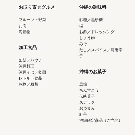
お取り寄せグルメ
沖縄の調味料
フルーツ・野菜
砂糖／黒砂糖
お肉
塩
海産物
お酢／ドレッシング
しょうゆ
みそ
加工食品
だし／スパイス／島唐辛
子
缶詰／パウチ
沖縄料理
沖縄のお菓子
沖縄そば／乾麺
レトルト食品
乾物／粉類
黒糖
ちんすこう
伝統菓子
スナック
おつまみ
紅芋
沖縄限定商品（ご当地）