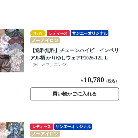
【送料無料】チェーンハイビ インペリ
アル柄 かりゆしウェアP1026-12L L
（M オフ／エンジ）
10,780
￥
（税込）
買い物かごに入れる