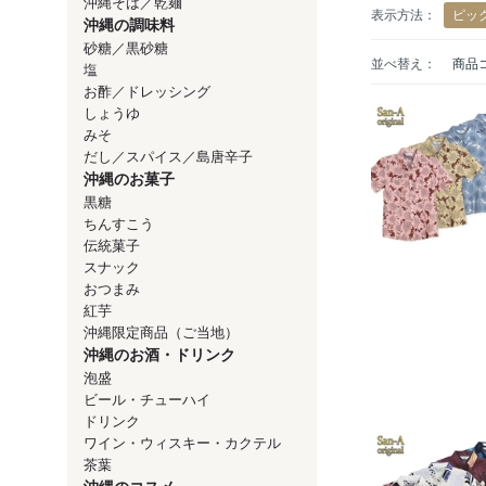
沖縄そば／乾麺
表示方法：
ピッ
沖縄の調味料
砂糖／黒砂糖
並べ替え：
商品
塩
お酢／ドレッシング
しょうゆ
みそ
だし／スパイス／島唐辛子
沖縄のお菓子
黒糖
ちんすこう
伝統菓子
スナック
おつまみ
紅芋
沖縄限定商品（ご当地）
沖縄のお酒・ドリンク
泡盛
ビール・チューハイ
ドリンク
ワイン・ウィスキー・カクテル
茶葉