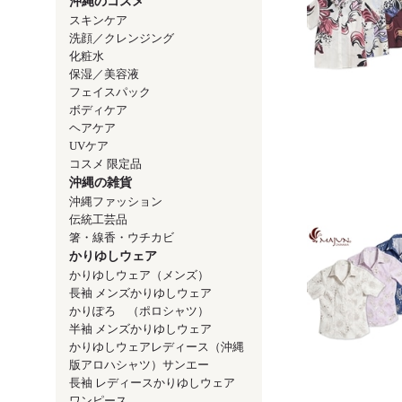
沖縄のコスメ
スキンケア
洗顔／クレンジング
化粧水
保湿／美容液
フェイスパック
ボディケア
ヘアケア
UVケア
コスメ 限定品
沖縄の雑貨
沖縄ファッション
伝統工芸品
箸・線香・ウチカビ
かりゆしウェア
かりゆしウェア（メンズ）
長袖 メンズかりゆしウェア
かりぽろ （ポロシャツ）
半袖 メンズかりゆしウェア
かりゆしウェアレディース（沖縄
版アロハシャツ）サンエー
長袖 レディースかりゆしウェア
ワンピース