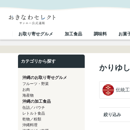
レディースかりゆしウェア ノーアイロン｜おきなわセレクト サンエー公式通販
お取り寄せグルメ
加工食品
調味料
お菓
カテゴリから探す
かりゆし
沖縄のお取り寄せグルメ
フルーツ・野菜
お肉
伝統工
海産物
沖縄の加工食品
缶詰／パウチ
レトルト食品
絞り込み
乾物／粉類
沖縄料理