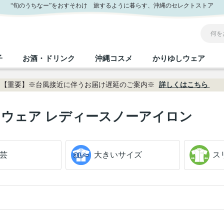
“旬のうちなー”をおすそわけ 旅するように暮らす、沖縄のセレクトストア
子
お酒・ドリンク
沖縄コスメ
かりゆしウェア
【重要】※台風接近に伴うお届け遅延のご案内※
詳しくはこちら
沖縄のお取り寄せグルメすべて
沖縄の加工食品すべて
沖縄の調味料すべて
沖縄のお菓子すべて
沖縄のお酒・ドリンクすべて
沖縄のコスメすべて
かりゆしウェアすべて
沖縄の雑貨すべて
ウェア レディースノーアイロン
フルーツ・野菜
缶詰／パウチ
砂糖／黒砂糖
黒糖
泡盛
スキンケア
メンズ
沖縄ファッション
ちんすこう
お肉
沖縄料理
塩
ビール・チューハイ
伝統工芸品
伝
ボ
レ
芸
大きいサイズ
ス
おつまみ
紅芋
沖
乾物／粉類
みそ
茶葉
レトルト食品
しょうゆ
ドリンク
ヘアケア
U
限定品