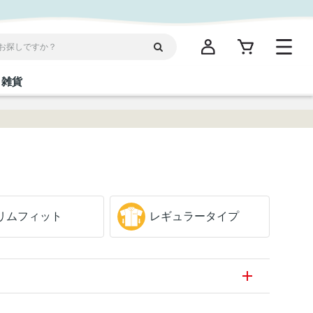
雑貨
閉じる
閉じる
閉じる
閉じる
閉じる
閉じる
閉じる
閉じる
統菓子
ディケア
ディース
海産物
沖縄そば／乾麺
お酢／ドレッシング
ワイン・ウィスキー・カクテル
箸・線香・ウチカビ
スナック
リムフィット
レギュラー
タイプ
縄限定商品（ご当地）
だし／スパイス／島唐辛子
Vケア