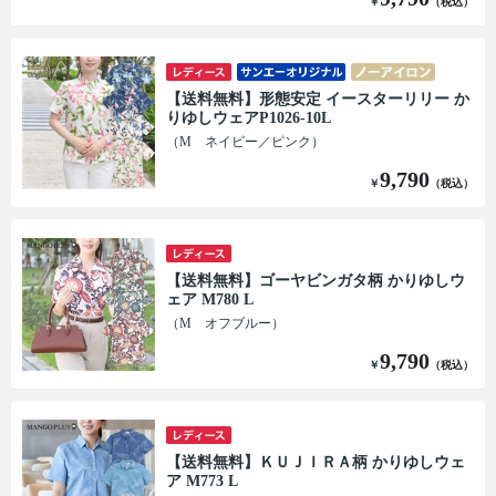
￥
（税込）
【送料無料】形態安定 イースターリリー か
りゆしウェアP1026-10L
（M ネイビー／ピンク）
9,790
￥
（税込）
【送料無料】ゴーヤビンガタ柄 かりゆしウ
ェア M780 L
（M オフブルー）
9,790
￥
（税込）
【送料無料】ＫＵＪＩＲＡ柄 かりゆしウェ
ア M773 L