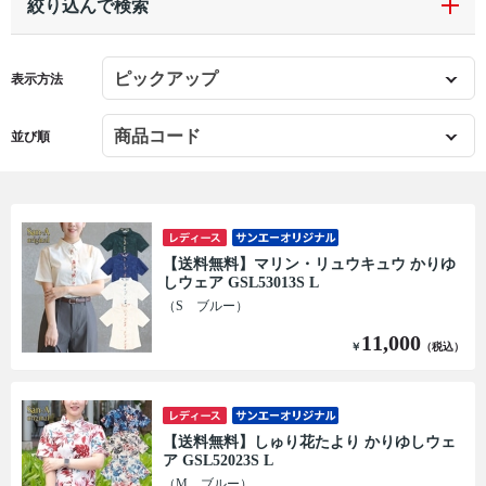
絞り込んで検索
表示方法
並び順
【送料無料】マリン・リュウキュウ かりゆ
しウェア GSL53013S L
（S ブルー）
11,000
￥
（税込）
【送料無料】しゅり花たより かりゆしウェ
ア GSL52023S L
（M ブルー）