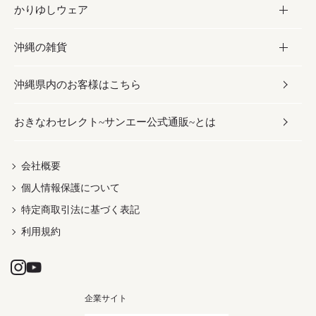
かりゆしウェア
レトルト食品
お酢／ドレッシング
ちんすこう
泡盛
コスメ
沖縄の雑貨
乾物／粉類
しょうゆ
伝統菓子
ビール・チューハイ
スキンケア
かりゆしウェア
沖縄県内のお客様はこちら
みそ
スナック
ワイン・ウィスキー・カクテル
ボディケア
メンズ
雑貨
おきなわセレクト~サンエー公式通販~とは
だし／スパイス／島唐辛子
おつまみ
ドリンク
ヘアケア
レディース
沖縄ファッション
紅芋
茶葉
UVケア
伝統工芸品
会社概要
個人情報保護について
沖縄限定商品（ご当地）
限定品
箸・線香・ウチカビ
特定商取引法に基づく表記
利用規約
企業サイト