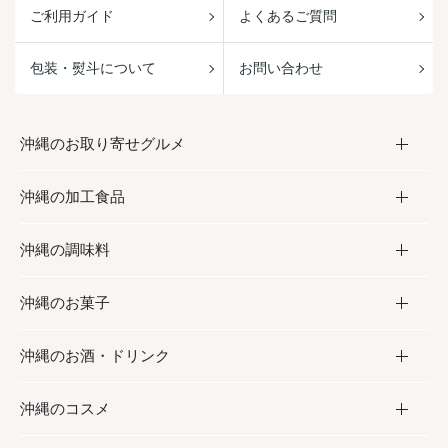
ご利用ガイド
よくあるご質問
包装・熨斗について
お問い合わせ
沖縄のお取り寄せグルメ
沖縄の加工食品
お取り寄せグルメ
沖縄の調味料
フルーツ・野菜
加工食品
沖縄のお菓子
お肉
缶詰／パウチ
調味料
沖縄のお酒・ドリンク
海産物
沖縄料理
砂糖／黒砂糖
お菓子
沖縄のコスメ
沖縄そば／乾麺
塩
黒糖
お酒・ドリンク