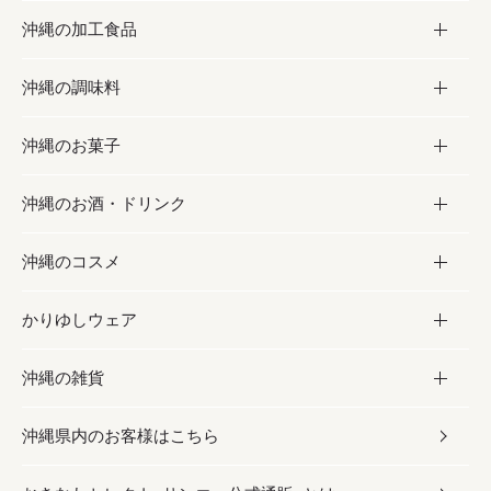
沖縄の加工食品
お取り寄せグルメ
沖縄の調味料
フルーツ・野菜
加工食品
沖縄のお菓子
お肉
缶詰／パウチ
調味料
沖縄のお酒・ドリンク
海産物
沖縄料理
砂糖／黒砂糖
お菓子
沖縄のコスメ
沖縄そば／乾麺
塩
黒糖
お酒・ドリンク
かりゆしウェア
レトルト食品
お酢／ドレッシング
ちんすこう
泡盛
コスメ
沖縄の雑貨
乾物／粉類
しょうゆ
伝統菓子
ビール・チューハイ
スキンケア
かりゆしウェア
沖縄県内のお客様はこちら
みそ
スナック
ワイン・ウィスキー・カクテル
ボディケア
メンズ
雑貨