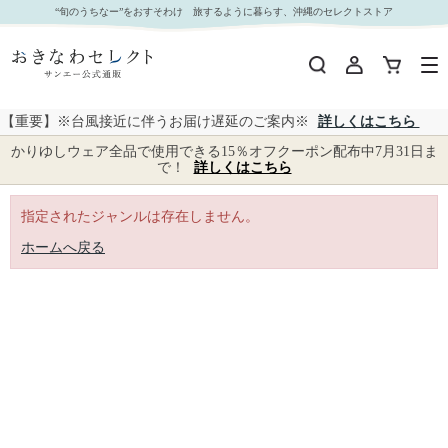
｜おきなわセレクト サンエー公式通販 並び順：商品名
“旬のうちなー”をおすそわけ 旅するように暮らす、沖縄のセレクトストア
【重要】※台風接近に伴うお届け遅延のご案内※
詳しくはこちら
かりゆしウェア全品で使用できる15％オフクーポン配布中7月31日ま
で！
詳しくはこちら
指定されたジャンルは存在しません。
ホームへ戻る