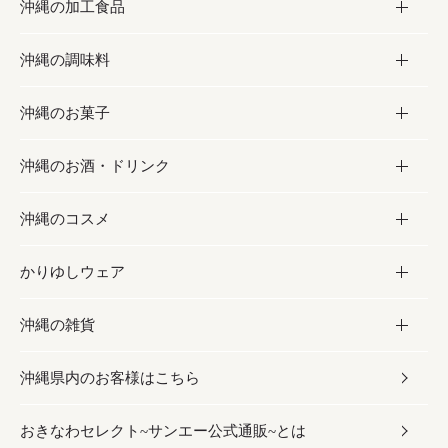
沖縄の加工食品
お取り寄せグルメ
沖縄の調味料
フルーツ・野菜
加工食品
沖縄のお菓子
お肉
缶詰／パウチ
調味料
沖縄のお酒・ドリンク
海産物
沖縄料理
砂糖／黒砂糖
お菓子
沖縄のコスメ
沖縄そば／乾麺
塩
黒糖
お酒・ドリンク
かりゆしウェア
レトルト食品
お酢／ドレッシング
ちんすこう
泡盛
コスメ
沖縄の雑貨
乾物／粉類
しょうゆ
伝統菓子
ビール・チューハイ
スキンケア
かりゆしウェア
沖縄県内のお客様はこちら
みそ
スナック
ワイン・ウィスキー・カクテル
ボディケア
メンズ
雑貨
おきなわセレクト~サンエー公式通販~とは
だし／スパイス／島唐辛子
おつまみ
ドリンク
ヘアケア
レディース
沖縄ファッション