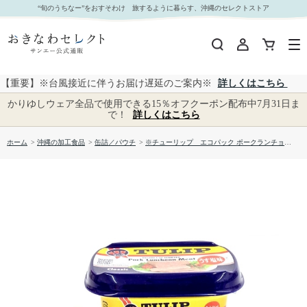
※チューリップ エコパック ポークランチョンミート（200ｇ）｜おきなわセレクト サンエー
“旬のうちなー”をおすそわけ 旅するように暮らす、沖縄のセレクトストア
公式通販
【重要】※台風接近に伴うお届け遅延のご案内※
詳しくはこちら
かりゆしウェア全品で使用できる15％オフクーポン配布中7月31日ま
で！
詳しくはこちら
ホーム
>
沖縄の加工食品
>
缶詰／パウチ
>
※チューリップ エコパック ポークランチョンミート（200ｇ）