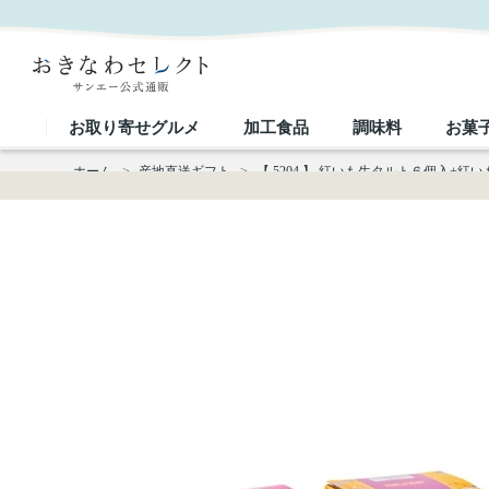
【 5204 】 紅いも生タルト６個入+紅いもロール+紅いもチーズタルトセット (お届け先が 沖縄本島
お取り寄せグルメ
加工食品
調味料
お菓
ホーム
>
産地直送ギフト
>
【 5204 】 紅いも生タルト６個入+紅