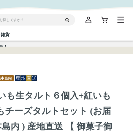
雑貨
殿 】
閉じる
閉じる
閉じる
閉じる
閉じる
閉じる
閉じる
閉じる
統菓子
ディケア
ディース
海産物
沖縄そば／乾麺
お酢／ドレッシング
ワイン・ウィスキー・カクテル
箸・線香・ウチカビ
スナック
】 紅いも生タルト６個入+紅いも
縄限定商品（ご当地）
だし／スパイス／島唐辛子
Vケア
もチーズタルトセット (お届
島内 ) 産地直送 【 御菓子御