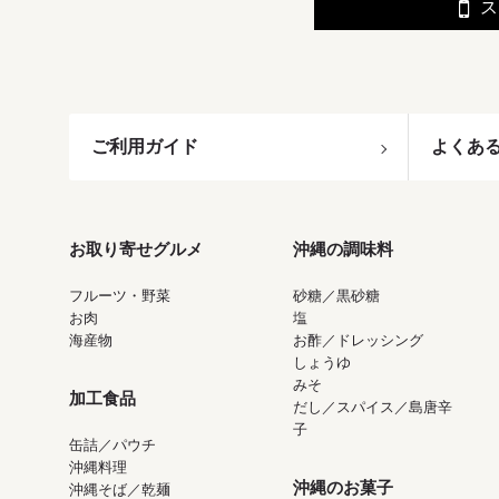
ス
ご利用ガイド
よくあ
お取り寄せグルメ
沖縄の調味料
フルーツ・野菜
砂糖／黒砂糖
お肉
塩
海産物
お酢／ドレッシング
しょうゆ
みそ
加工食品
だし／スパイス／島唐辛
子
缶詰／パウチ
沖縄料理
沖縄のお菓子
沖縄そば／乾麺