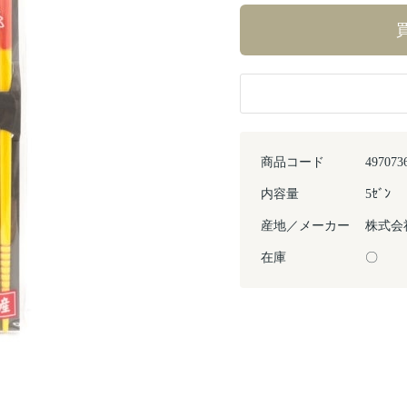
商品コード
497073
内容量
5ｾﾞﾝ
産地／メーカー
株式会
在庫
〇
Next