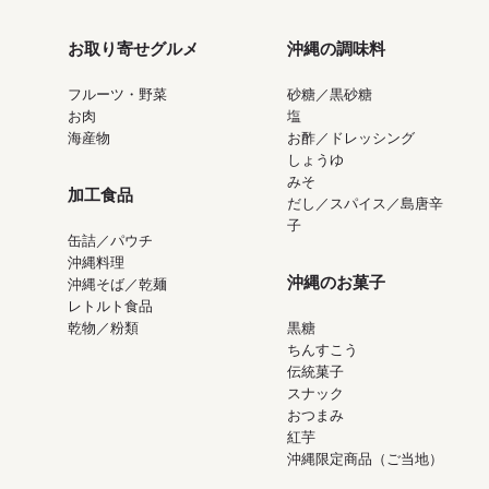
お取り寄せグルメ
沖縄の調味料
フルーツ・野菜
砂糖／黒砂糖
お肉
塩
海産物
お酢／ドレッシング
しょうゆ
みそ
加工食品
だし／スパイス／島唐辛
子
缶詰／パウチ
沖縄料理
沖縄のお菓子
沖縄そば／乾麺
レトルト食品
乾物／粉類
黒糖
ちんすこう
伝統菓子
スナック
おつまみ
紅芋
沖縄限定商品（ご当地）