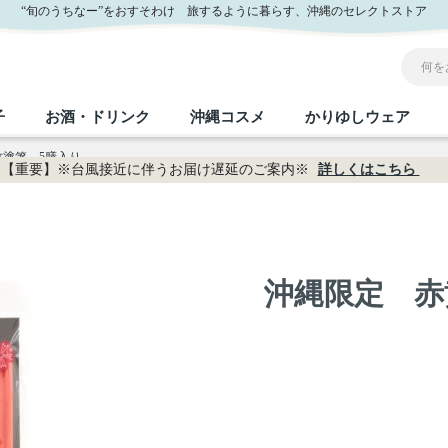
“旬のうちなー”をおすそわけ 旅するように暮らす、沖縄のセレクトストア
子
お酒・ドリンク
沖縄コスメ
かりゆしウェア
塗箸 5膳入り
【重要】※台風接近に伴うお届け遅延のご案内※
詳しくはこちら
沖縄のお取り寄せグルメすべて
沖縄の加工食品すべて
沖縄の調味料すべて
沖縄のお菓子すべて
沖縄のお酒・ドリンクすべて
沖縄のコスメすべて
かりゆしウェアすべて
沖縄の雑貨すべて
フルーツ・野菜
缶詰／パウチ
砂糖／黒砂糖
黒糖
泡盛
スキンケア
メンズ
沖縄ファッション
ちんすこう
お肉
沖縄料理
塩
ビール・チューハイ
伝統工芸品
伝
ボ
レ
沖縄限定 赤
おつまみ
紅芋
沖
乾物／粉類
みそ
茶葉
レトルト食品
しょうゆ
ドリンク
ヘアケア
U
限定品