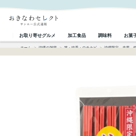
沖縄限定 赤黄 竹塗箸 5膳入り｜おきなわセレクト サンエー公式通販
お取り寄せグルメ
加工食品
調味料
お菓
ホーム
>
沖縄の雑貨
>
箸・線香・ウチカビ
>
沖縄限定 赤黄 竹