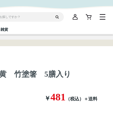
雑貨
閉じる
閉じる
閉じる
閉じる
閉じる
閉じる
閉じる
閉じる
統菓子
ディケア
ディース
海産物
沖縄そば／乾麺
お酢／ドレッシング
ワイン・ウィスキー・カクテル
箸・線香・ウチカビ
スナック
黄 竹塗箸 5膳入り
縄限定商品（ご当地）
だし／スパイス／島唐辛子
Vケア
481
￥
（税込）
＋送料