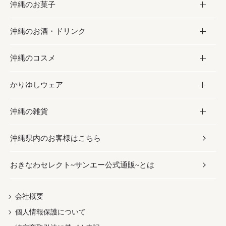
沖縄のお菓子
お肉
缶詰／パウチ
調味料
沖縄のお酒・ドリンク
海産物
沖縄料理
砂糖／黒砂糖
お菓子
沖縄のコスメ
沖縄そば／乾麺
塩
黒糖
お酒・ドリンク
かりゆしウェア
レトルト食品
お酢／ドレッシング
ちんすこう
泡盛
コスメ
沖縄の雑貨
乾物／粉類
しょうゆ
伝統菓子
ビール・チューハイ
スキンケア
かりゆしウェア
沖縄県内のお客様はこちら
みそ
スナック
ワイン・ウィスキー・カクテル
ボディケア
メンズ
雑貨
おきなわセレクト~サンエー公式通販~とは
だし／スパイス／島唐辛子
おつまみ
ドリンク
ヘアケア
レディース
沖縄ファッション
紅芋
茶葉
UVケア
伝統工芸品
会社概要
個人情報保護について
沖縄限定商品（ご当地）
限定品
箸・線香・ウチカビ