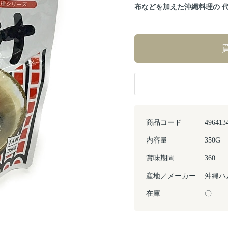
布などを加えた沖縄料理の 
商品コード
496413
内容量
350G
賞味期間
360
産地／メーカー
沖縄ハ
在庫
〇
Next