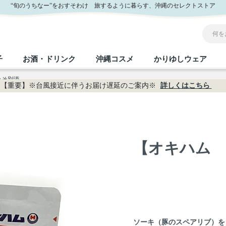
“旬のうちなー”をおすそわけ 旅するように暮らす、沖縄のセレクトストア
子
お酒・ドリンク
沖縄コスメ
かりゆしウェア
みそ別添
【重要】※台風接近に伴うお届け遅延のご案内※
詳しくはこちら
沖縄のお取り寄せグルメすべて
沖縄の加工食品すべて
沖縄の調味料すべて
沖縄のお菓子すべて
沖縄のお酒・ドリンクすべて
沖縄のコスメすべて
かりゆしウェアすべて
沖縄の雑貨すべて
フルーツ・野菜
缶詰／パウチ
砂糖／黒砂糖
黒糖
泡盛
スキンケア
メンズ
沖縄ファッション
ちんすこう
お肉
沖縄料理
塩
ビール・チューハイ
伝統工芸品
伝
ボ
レ
【オキハム 
おつまみ
紅芋
沖
乾物／粉類
みそ
茶葉
レトルト食品
しょうゆ
ドリンク
ヘアケア
U
限定品
ソーキ（豚のスペアリブ）を