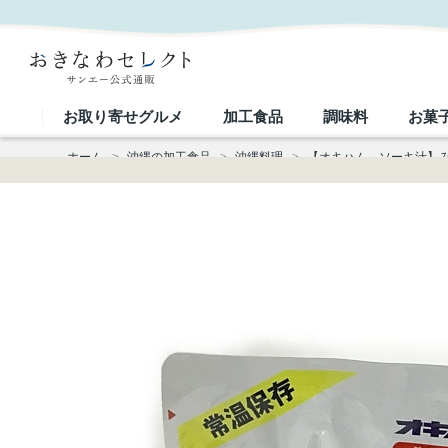
【オキハム ソーキ汁】みそ別添｜おきなわセレクト サンエー公式通販
お取り寄せグルメ
加工食品
調味料
お菓
ホーム
>
沖縄の加工食品
>
沖縄料理
>
【オキハム ソーキ汁】