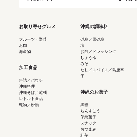
お取り寄せグルメ
沖縄の調味料
フルーツ・野菜
砂糖／黒砂糖
お肉
塩
海産物
お酢／ドレッシング
しょうゆ
みそ
加工食品
だし／スパイス／島唐辛
子
缶詰／パウチ
沖縄料理
沖縄のお菓子
沖縄そば／乾麺
レトルト食品
乾物／粉類
黒糖
ちんすこう
伝統菓子
スナック
おつまみ
紅芋