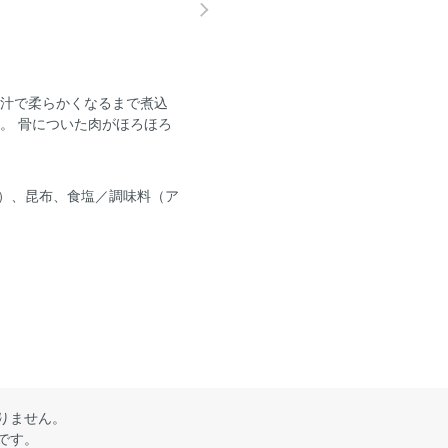
し汁で柔らかくなるまで煮込
。 骨についた肉がほろほろ
）、昆布、食塩／調味料（ア
りません。
です。