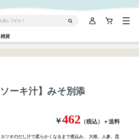
雑貨
閉じる
閉じる
閉じる
閉じる
閉じる
閉じる
閉じる
閉じる
統菓子
ディケア
ディース
海産物
沖縄そば／乾麺
お酢／ドレッシング
ワイン・ウィスキー・カクテル
箸・線香・ウチカビ
スナック
ソーキ汁】みそ別添
縄限定商品（ご当地）
だし／スパイス／島唐辛子
Vケア
462
￥
（税込）
＋送料
 カツオのだし汁で柔らかくなるまで煮込み、 大根、人参、昆