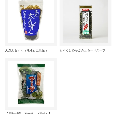
天然太もずく（沖縄石垣島産 ）
もずくとめかぶのとろーりスープ
【 恩納村産 アーサ （乾燥）】