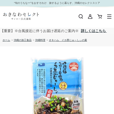
オキハム イカ墨じゅ～しぃの素｜おきなわセレクト サンエー公式通販
“旬のうちなー”をおすそわけ 旅するように暮らす、沖縄のセレクトストア
【重要】※台風接近に伴うお届け遅延のご案内※
詳しくはこちら
ホーム
>
沖縄の加工食品
>
沖縄料理
>
オキハム イカ墨じゅ～しぃの素