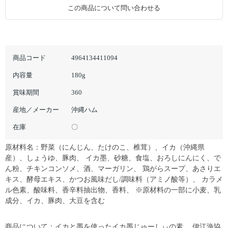
この商品について問い合わせる
商品コード
4964134411094
内容量
180g
賞味期間
360
産地／メーカー
沖縄ハム
在庫
〇
原材料名：野菜（にんじん、たけのこ、椎茸）、イカ（沖縄県
産）、しょうゆ、豚肉、 イカ墨、砂糖、食塩、おろしにんにく、で
ん粉、チキンコンソメ、酒、マーガリン、 鶏がらスープ、あさりエ
キス、酵母エキス、かつお風味だし/調味料（アミノ酸等）、 カラメ
ル色素、酸味料、香辛料抽出物、香料、 ※原材料の一部に小麦、乳
成分、イカ、豚肉、大豆を含む
商品について：イカと墨を使ったイカ墨じゅーしぃの素。 伊江漁協