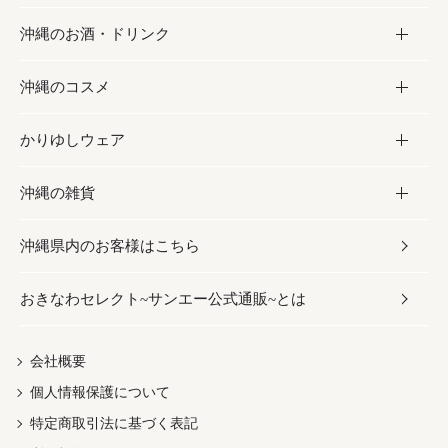
沖縄のお酒・ドリンク
海産物
沖縄料理
砂糖／黒砂糖
お菓子
沖縄のコスメ
沖縄そば／乾麺
塩
黒糖
お酒・ドリンク
かりゆしウェア
レトルト食品
お酢／ドレッシング
ちんすこう
泡盛
コスメ
沖縄の雑貨
乾物／粉類
しょうゆ
伝統菓子
ビール・チューハイ
スキンケア
かりゆしウェア
沖縄県内のお客様はこちら
みそ
スナック
ワイン・ウィスキー・カクテル
ボディケア
メンズ
雑貨
おきなわセレクト~サンエー公式通販~とは
だし／スパイス／島唐辛子
おつまみ
ドリンク
ヘアケア
レディース
沖縄ファッション
紅芋
茶葉
UVケア
伝統工芸品
会社概要
個人情報保護について
沖縄限定商品（ご当地）
限定品
箸・線香・ウチカビ
特定商取引法に基づく表記