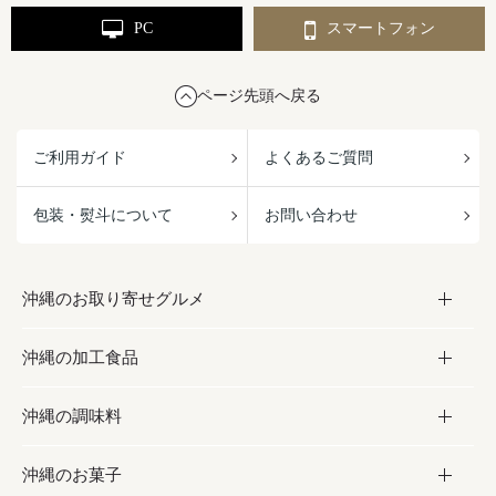
PC
スマートフォン
ページ先頭へ戻る
ご利用ガイド
よくあるご質問
包装・熨斗について
お問い合わせ
沖縄のお取り寄せグルメ
沖縄の加工食品
お取り寄せグルメ
沖縄の調味料
フルーツ・野菜
加工食品
沖縄のお菓子
お肉
缶詰／パウチ
調味料