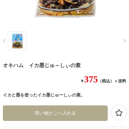
Prev
オキハム イカ墨じゅ～しぃの素
375
￥
（税込）
＋送料
イカと墨を使ったイカ墨じゅーしぃの素。