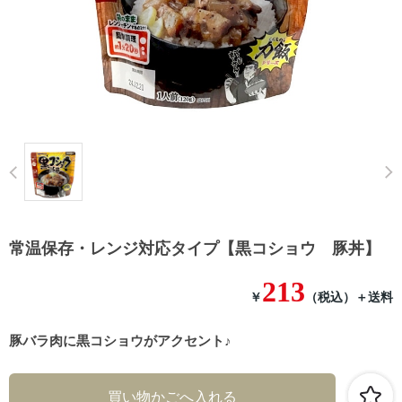
Prev
常温保存・レンジ対応タイプ【黒コショウ 豚丼】
213
￥
（税込）
＋送料
豚バラ肉に黒コショウがアクセント♪