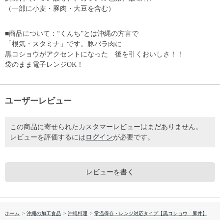
（一部に小麦・豚肉・大豆を含む）
■商品について：“くんち”とは沖縄の方言で
「根気・スタミナ」です。豚バラ肉に
黒コショウがアクセントになった 後を引くおいしさ！！
袋のまま電子レンジOK！
ユーザーレビュー
この商品に寄せられたカスタマーレビューはまだありません。
レビューを評価するには
ログイン
が必要です。
レビューを書く
ホーム
>
沖縄の加工食品
>
沖縄料理
>
常温保存・レンジ対応タイプ【黒コショウ 豚丼】