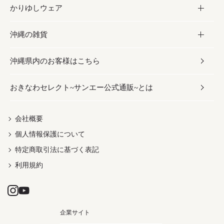
かりゆしウェア
レトルト食品
お酢／ドレッシング
ちんすこう
泡盛
コスメ
沖縄の雑貨
乾物／粉類
しょうゆ
伝統菓子
ビール・チューハイ
スキンケア
かりゆしウェア
沖縄県内のお客様はこちら
みそ
スナック
ワイン・ウィスキー・カクテル
ボディケア
メンズ
雑貨
おきなわセレクト~サンエー公式通販~とは
だし／スパイス／島唐辛子
おつまみ
ドリンク
ヘアケア
レディース
沖縄ファッション
紅芋
茶葉
UVケア
伝統工芸品
会社概要
個人情報保護について
沖縄限定商品（ご当地）
限定品
箸・線香・ウチカビ
特定商取引法に基づく表記
利用規約
企業サイト