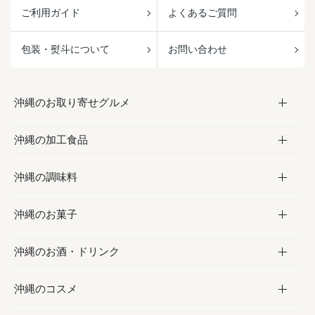
ご利用ガイド
よくあるご質問
包装・熨斗について
お問い合わせ
沖縄のお取り寄せグルメ
沖縄の加工食品
お取り寄せグルメ
沖縄の調味料
フルーツ・野菜
加工食品
沖縄のお菓子
お肉
缶詰／パウチ
調味料
沖縄のお酒・ドリンク
海産物
沖縄料理
砂糖／黒砂糖
お菓子
沖縄のコスメ
沖縄そば／乾麺
塩
黒糖
お酒・ドリンク