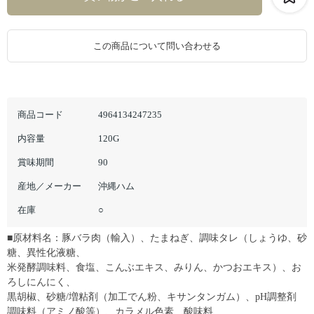
この商品について問い合わせる
商品コード
4964134247235
内容量
120G
賞味期間
90
産地／メーカー
沖縄ハム
在庫
○
■原材料名：豚バラ肉（輸入）、たまねぎ、調味タレ（しょうゆ、砂
糖、異性化液糖、
米発酵調味料、食塩、こんぶエキス、みりん、かつおエキス）、お
ろしにんにく、
黒胡椒、砂糖/増粘剤（加工でん粉、キサンタンガム）、pH調整剤
調味料（アミノ酸等）、カラメル色素、酸味料、