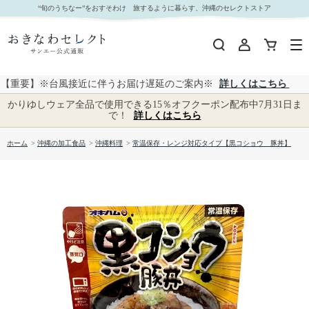
常温保存・レンジ対応タイプ【黒コショウ 豚丼】｜おきなわセレクト サンエー公式通販
“旬のうちなー”をおすそわけ 旅するように暮らす、沖縄のセレクトストア
【重要】※台風接近に伴うお届け遅延のご案内※
詳しくはこちら
かりゆしウェア全品で使用できる15％オフクーポン配布中7月31日ま
で！
詳しくはこちら
ホーム
>
沖縄の加工食品
>
沖縄料理
>
常温保存・レンジ対応タイプ【黒コショウ 豚丼】