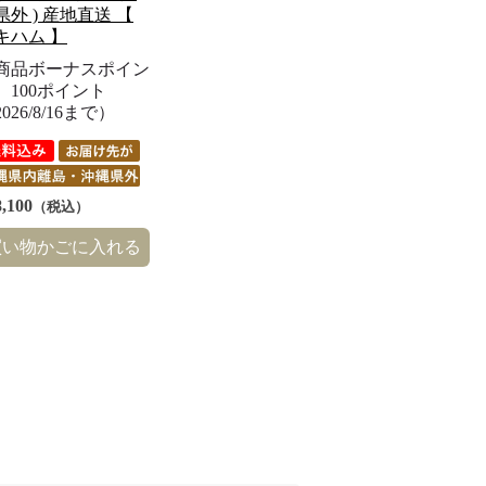
県外 ) 産地直送 【
キハム 】
商品ボーナスポイン
】100ポイント
026/8/16まで）
,100
（税込）
買い物かごに入れる