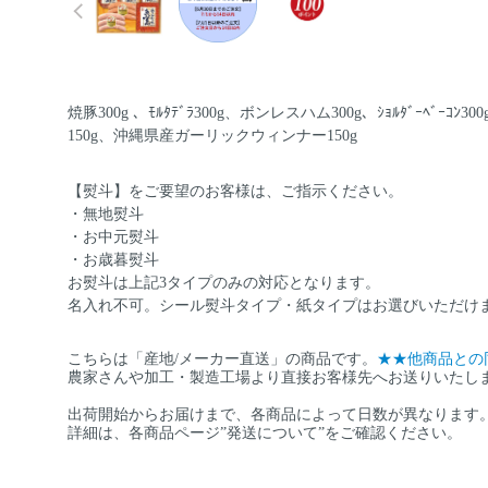
焼豚300g 、ﾓﾙﾀﾃﾞﾗ300g、ボンレスハム300g、ｼｮﾙﾀﾞｰﾍﾞｰｺ
150g、沖縄県産ガーリックウィンナー150g
【熨斗】をご要望のお客様は、ご指示ください。
・無地熨斗
・お中元熨斗
・お歳暮熨斗
お熨斗は上記3タイプのみの対応となります。
名入れ不可。シール熨斗タイプ・紙タイプはお選びいただけ
こちらは「産地/メーカー直送」の商品です。
★★他商品との
農家さんや加工・製造工場より直接お客様先へお送りいたし
出荷開始からお届けまで、各商品によって日数が異なります
詳細は、各商品ページ”発送について”をご確認ください。