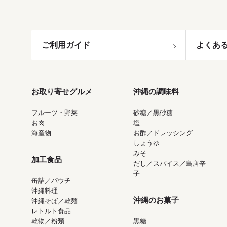
ご利用ガイド
よくあ
お取り寄せグルメ
沖縄の調味料
フルーツ・野菜
砂糖／黒砂糖
お肉
塩
海産物
お酢／ドレッシング
しょうゆ
みそ
加工食品
だし／スパイス／島唐辛
子
缶詰／パウチ
沖縄料理
沖縄のお菓子
沖縄そば／乾麺
レトルト食品
乾物／粉類
黒糖