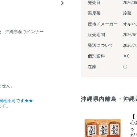
発売日
2026/06
温度帯
冷蔵
産地／メーカー
オキハ
ﾝ300g、沖縄県産ウインナー
販売期間
2026
発送について
2026
個別送料
￥0
在庫
〇
ません。
沖縄県内離島・沖縄
同梱不可です★★
ます。
。
【
心
ッ
が