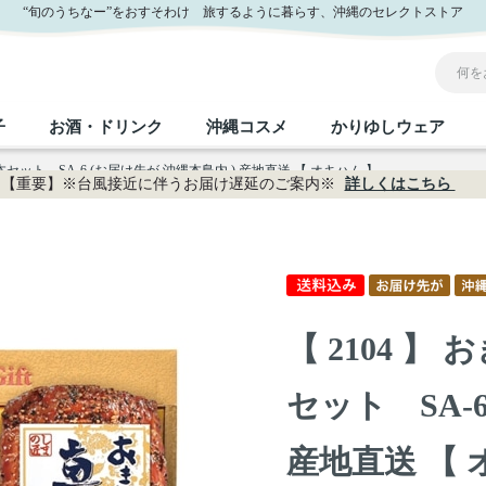
オキハム 】｜おきなわセレクト サンエー公式通販
“旬のうちなー”をおすそわけ 旅するように暮らす、沖縄のセレクトストア
子
お酒・ドリンク
沖縄コスメ
かりゆしウェア
本セット SA-6 (お届け先が 沖縄本島内 ) 産地直送 【 オキハム 】
【重要】※台風接近に伴うお届け遅延のご案内※
詳しくはこちら
沖縄のお取り寄せグルメすべて
沖縄の加工食品すべて
沖縄の調味料すべて
沖縄のお菓子すべて
沖縄のお酒・ドリンクすべて
沖縄のコスメすべて
かりゆしウェアすべて
沖縄の雑貨すべて
フルーツ・野菜
缶詰／パウチ
砂糖／黒砂糖
黒糖
泡盛
スキンケア
メンズ
沖縄ファッション
ちんすこう
お肉
沖縄料理
塩
ビール・チューハイ
伝統工芸品
伝
ボ
レ
【 2104 
おつまみ
紅芋
沖
乾物／粉類
みそ
茶葉
レトルト食品
しょうゆ
ドリンク
ヘアケア
U
セット SA-
限定品
産地直送 【 