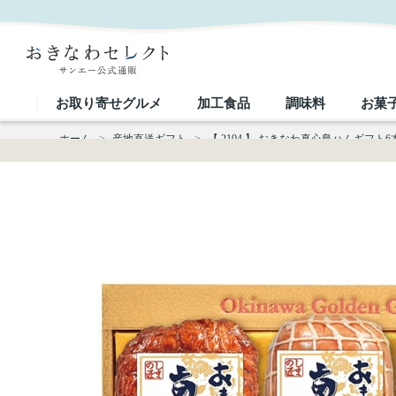
【 2104 】 おきなわ真心島ハムギフト6本セット SA-6 (お届け先が 沖縄本島内 ) 産地直送 【 
お取り寄せグルメ
加工食品
調味料
お菓
ホーム
>
産地直送ギフト
>
【 2104 】 おきなわ真心島ハムギフト6