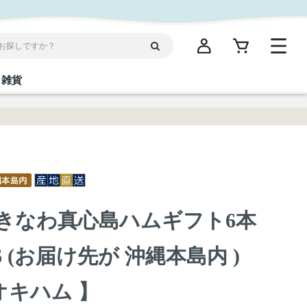
雑貨
閉じる
閉じる
閉じる
閉じる
閉じる
閉じる
閉じる
閉じる
統菓子
ディケア
ディース
海産物
沖縄そば／乾麺
お酢／ドレッシング
ワイン・ウィスキー・カクテル
箸・線香・ウチカビ
スナック
】 おきなわ真心島ハムギフト6本
縄限定商品（ご当地）
だし／スパイス／島唐辛子
Vケア
6 (お届け先が 沖縄本島内 )
オキハム 】