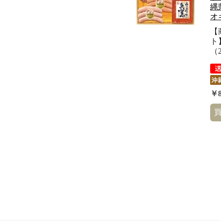
縄
オ
【
ト
（2
￥8