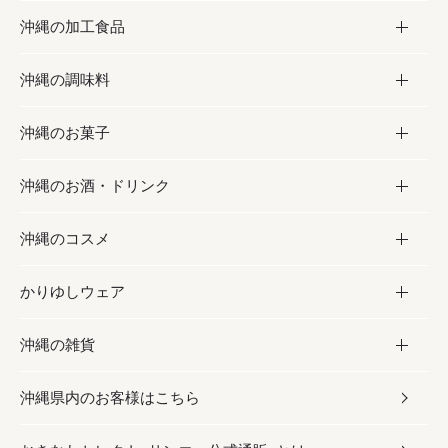
沖縄の加工食品
お取り寄せグルメ
沖縄の調味料
フルーツ・野菜
加工食品
沖縄のお菓子
お肉
缶詰／パウチ
調味料
沖縄のお酒・ドリンク
海産物
沖縄料理
砂糖／黒砂糖
お菓子
沖縄のコスメ
沖縄そば／乾麺
塩
黒糖
お酒・ドリンク
かりゆしウェア
レトルト食品
お酢／ドレッシング
ちんすこう
泡盛
コスメ
沖縄の雑貨
乾物／粉類
しょうゆ
伝統菓子
ビール・チューハイ
スキンケア
かりゆしウェア
沖縄県内のお客様はこちら
みそ
スナック
ワイン・ウィスキー・カクテル
ボディケア
メンズ
雑貨