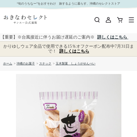
玉木製菓 しょうがせんべい｜おきなわセレクト サンエー公式通販
“旬のうちなー”をおすそわけ 旅するように暮らす、沖縄のセレクトストア
【重要】※台風接近に伴うお届け遅延のご案内※
詳しくはこちら
かりゆしウェア全品で使用できる15％オフクーポン配布中7月31日ま
で！
詳しくはこちら
ホーム
>
沖縄のお菓子
>
スナック
>
玉木製菓 しょうがせんべい