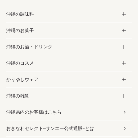
沖縄の調味料
フルーツ・野菜
加工食品
沖縄のお菓子
お肉
缶詰／パウチ
調味料
沖縄のお酒・ドリンク
海産物
沖縄料理
砂糖／黒砂糖
お菓子
沖縄のコスメ
沖縄そば／乾麺
塩
黒糖
お酒・ドリンク
かりゆしウェア
レトルト食品
お酢／ドレッシング
ちんすこう
泡盛
コスメ
沖縄の雑貨
乾物／粉類
しょうゆ
伝統菓子
ビール・チューハイ
スキンケア
かりゆしウェア
沖縄県内のお客様はこちら
みそ
スナック
ワイン・ウィスキー・カクテル
ボディケア
メンズ
雑貨
おきなわセレクト~サンエー公式通販~とは
だし／スパイス／島唐辛子
おつまみ
ドリンク
ヘアケア
レディース
沖縄ファッション