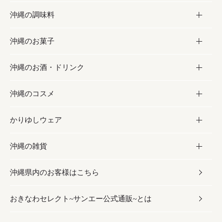
沖縄の調味料
フルーツ・野菜
加工食品
沖縄のお菓子
お肉
缶詰／パウチ
調味料
沖縄のお酒・ドリンク
海産物
沖縄料理
砂糖／黒砂糖
お菓子
沖縄のコスメ
沖縄そば／乾麺
塩
黒糖
お酒・ドリンク
かりゆしウェア
レトルト食品
お酢／ドレッシング
ちんすこう
泡盛
コスメ
沖縄の雑貨
乾物／粉類
しょうゆ
伝統菓子
ビール・チューハイ
スキンケア
かりゆしウェア
沖縄県内のお客様はこちら
みそ
スナック
ワイン・ウィスキー・カクテル
ボディケア
メンズ
雑貨
おきなわセレクト~サンエー公式通販~とは
だし／スパイス／島唐辛子
おつまみ
ドリンク
ヘアケア
レディース
沖縄ファッション