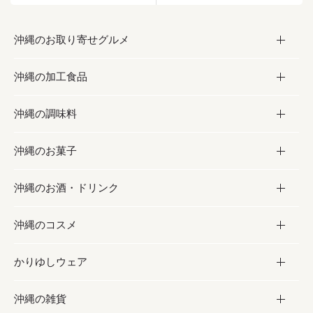
沖縄のお取り寄せグルメ
沖縄の加工食品
お取り寄せグルメ
沖縄の調味料
フルーツ・野菜
加工食品
沖縄のお菓子
お肉
缶詰／パウチ
調味料
沖縄のお酒・ドリンク
海産物
沖縄料理
砂糖／黒砂糖
お菓子
沖縄のコスメ
沖縄そば／乾麺
塩
黒糖
お酒・ドリンク
かりゆしウェア
レトルト食品
お酢／ドレッシング
ちんすこう
泡盛
コスメ
沖縄の雑貨
乾物／粉類
しょうゆ
伝統菓子
ビール・チューハイ
スキンケア
かりゆしウェア