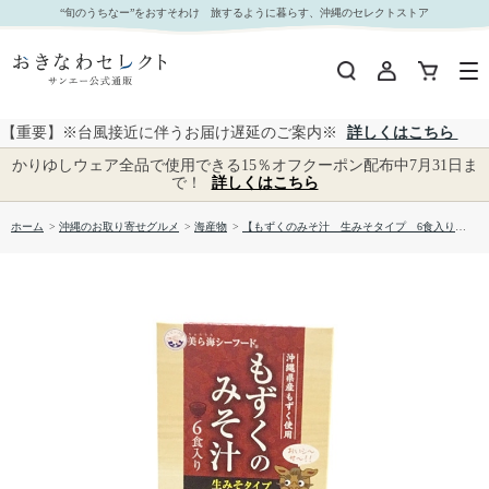
【もずくのみそ汁 生みそタイプ 6食入り（化粧箱）】※沖縄県産 もずく使用｜おきなわセ
“旬のうちなー”をおすそわけ 旅するように暮らす、沖縄のセレクトストア
レクト サンエー公式通販
【重要】※台風接近に伴うお届け遅延のご案内※
詳しくはこちら
かりゆしウェア全品で使用できる15％オフクーポン配布中7月31日ま
で！
詳しくはこちら
ホーム
>
沖縄のお取り寄せグルメ
>
海産物
>
【もずくのみそ汁 生みそタイプ 6食入り（化粧箱）】※沖縄県産 もずく使用