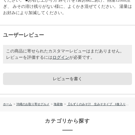
ください。 ■お召し上がり方 みそ汁を1袋お椀にあけ、熱湯120ml注
ぎ、 みその溶け残りがない様に、よくかき混ぜてください。 湯量は
お好みにより加減してください。
ユーザーレビュー
この商品に寄せられたカスタマーレビューはまだありません。
レビューを評価するには
ログイン
が必要です。
レビューを書く
ホーム
>
沖縄のお取り寄せグルメ
>
海産物
>
【もずくのみそ汁 生みそタイプ 6食入り（化粧箱）】※沖縄県産 もずく使用
カテゴリから探す