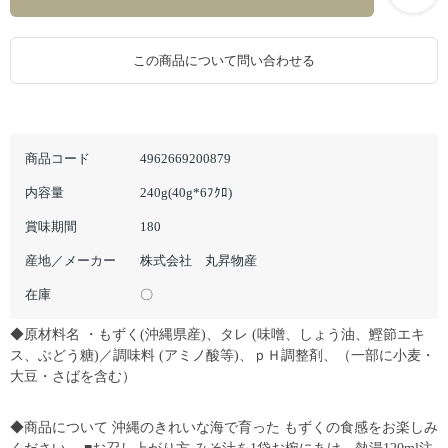
この商品について問い合わせる
商品コード
4962669200879
内容量
240g(40g*6ﾌｸﾛ)
賞味期間
180
産地／メーカー
株式会社 丸昇物産
在庫
〇
◆原材料名 ・もずく(沖縄県産)、タレ (味噌、しょう油、鰹節エキ
ス、ぶどう糖)／調味料 (アミノ酸等)、ｐＨ調整剤、（一部に小麦・
大豆・さばを含む）
◆商品について 沖縄のきれいな海で育った もずくの食感をお楽しみ