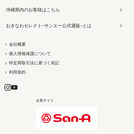
沖縄県内のお客様はこちら
みそ
スナック
ワイン・ウィスキー・カクテル
ボディケア
メンズ
雑貨
おきなわセレクト~サンエー公式通販~とは
だし／スパイス／島唐辛子
おつまみ
ドリンク
ヘアケア
レディース
沖縄ファッション
紅芋
茶葉
UVケア
伝統工芸品
会社概要
個人情報保護について
沖縄限定商品（ご当地）
限定品
箸・線香・ウチカビ
特定商取引法に基づく表記
利用規約
企業サイト