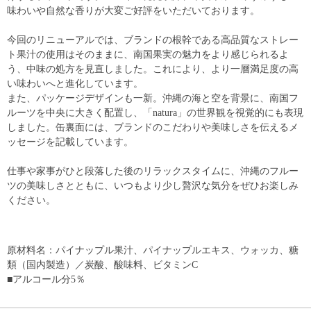
味わいや自然な香りが大変ご好評をいただいております。
今回のリニューアルでは、ブランドの根幹である高品質なストレー
ト果汁の使用はそのままに、南国果実の魅力をより感じられるよ
う、中味の処方を見直しました。これにより、より一層満足度の高
い味わいへと進化しています。
また、パッケージデザインも一新。沖縄の海と空を背景に、南国フ
ルーツを中央に大きく配置し、「natura」の世界観を視覚的にも表現
しました。缶裏面には、ブランドのこだわりや美味しさを伝えるメ
ッセージを記載しています。
仕事や家事がひと段落した後のリラックスタイムに、沖縄のフルー
ツの美味しさとともに、いつもより少し贅沢な気分をぜひお楽しみ
ください。
原材料名：パイナップル果汁、パイナップルエキス、ウォッカ、糖
類（国内製造）／炭酸、酸味料、ビタミンC
■アルコール分5％