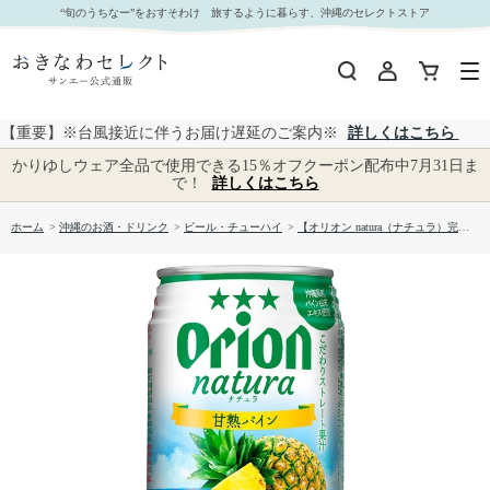
【オリオン natura（ナチュラ）完熟パイン 350ML 】｜おきなわセレクト サンエー公式通販
“旬のうちなー”をおすそわけ 旅するように暮らす、沖縄のセレクトストア
【重要】※台風接近に伴うお届け遅延のご案内※
詳しくはこちら
かりゆしウェア全品で使用できる15％オフクーポン配布中7月31日ま
で！
詳しくはこちら
ホーム
>
沖縄のお酒・ドリンク
>
ビール・チューハイ
>
【オリオン natura（ナチュラ）完熟パイン 350ML 】