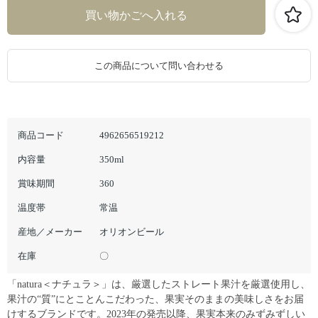
この商品について問い合わせる
商品コード
4962656519212
内容量
350ml
賞味期間
360
温度帯
常温
産地／メーカー
オリオンビール
在庫
〇
「natura＜ナチュラ＞」は、厳選したストレート果汁を厳選使用し、
果汁の“質”にとことんこだわった、果実そのままの美味しさをお届
けするブランドです。2023年の発売以降、果実本来のみずみずしい