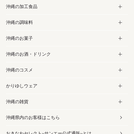
沖縄の加工食品
お取り寄せグルメ
沖縄の調味料
フルーツ・野菜
加工食品
沖縄のお菓子
お肉
缶詰／パウチ
調味料
沖縄のお酒・ドリンク
海産物
沖縄料理
砂糖／黒砂糖
お菓子
沖縄のコスメ
沖縄そば／乾麺
塩
黒糖
お酒・ドリンク
かりゆしウェア
レトルト食品
お酢／ドレッシング
ちんすこう
泡盛
コスメ
沖縄の雑貨
乾物／粉類
しょうゆ
伝統菓子
ビール・チューハイ
スキンケア
かりゆしウェア
沖縄県内のお客様はこちら
みそ
スナック
ワイン・ウィスキー・カクテル
ボディケア
メンズ
雑貨
おきなわセレクト~サンエー公式通販~とは
だし／スパイス／島唐辛子
おつまみ
ドリンク
ヘアケア
レディース
沖縄ファッション