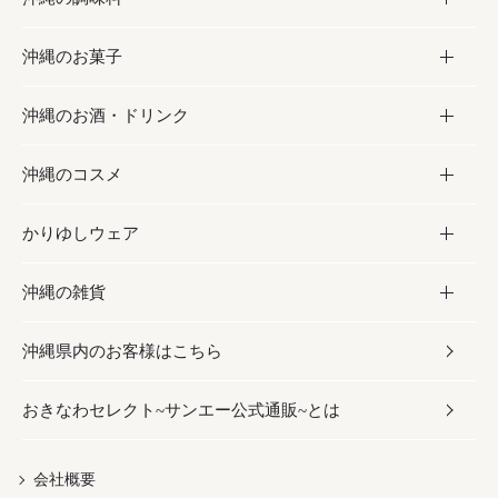
沖縄のお菓子
お肉
缶詰／パウチ
調味料
沖縄のお酒・ドリンク
海産物
沖縄料理
砂糖／黒砂糖
お菓子
沖縄のコスメ
沖縄そば／乾麺
塩
黒糖
お酒・ドリンク
かりゆしウェア
レトルト食品
お酢／ドレッシング
ちんすこう
泡盛
コスメ
沖縄の雑貨
乾物／粉類
しょうゆ
伝統菓子
ビール・チューハイ
スキンケア
かりゆしウェア
沖縄県内のお客様はこちら
みそ
スナック
ワイン・ウィスキー・カクテル
ボディケア
メンズ
雑貨
おきなわセレクト~サンエー公式通販~とは
だし／スパイス／島唐辛子
おつまみ
ドリンク
ヘアケア
レディース
沖縄ファッション
紅芋
茶葉
UVケア
伝統工芸品
会社概要