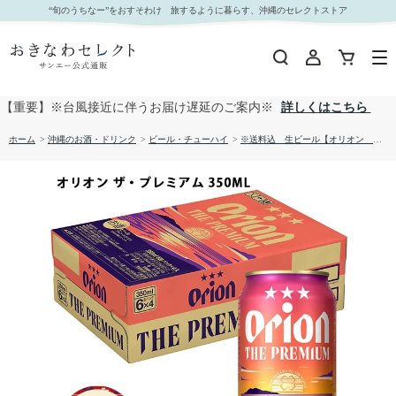
※送料込 生ビール【オリオン ザ・プレミアム 350ML×24本 】（ケース販売）｜おきなわセ
“旬のうちなー”をおすそわけ 旅するように暮らす、沖縄のセレクトストア
レクト サンエー公式通販
【重要】※台風接近に伴うお届け遅延のご案内※
詳しくはこちら
ホーム
>
沖縄のお酒・ドリンク
>
ビール・チューハイ
>
※送料込 生ビール【オリオン ザ・プレミアム 350ML×24本 】（ケース販売）