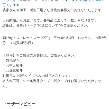
可です★★
農家さんや加工・製造工場より直接お客様先へお送りいたします。
出荷開始からお届けまで、各商品によって日数が異なります。
詳細は、各商品ページ”発送について”をご確認ください。
麺180g・ストレートスープ270g・三枚肉×各4袋・じゅうしぃの素3合
分 （消費期間5日）
【熨斗】をご要望のお客様は、ご指示ください。
・無地熨斗
・お中元熨斗
・お歳暮熨斗
お熨斗は上記3タイプのみの対応となります。
名入れ不可。シール熨斗タイプ・紙タイプはお選びいただけませ
ん。
ユーザーレビュー