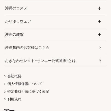
沖縄のコスメ
沖縄そば／乾麺
塩
黒糖
お酒・ドリンク
かりゆしウェア
レトルト食品
お酢／ドレッシング
ちんすこう
泡盛
コスメ
沖縄の雑貨
乾物／粉類
しょうゆ
伝統菓子
ビール・チューハイ
スキンケア
かりゆしウェア
沖縄県内のお客様はこちら
みそ
スナック
ワイン・ウィスキー・カクテル
ボディケア
メンズ
雑貨
おきなわセレクト~サンエー公式通販~とは
だし／スパイス／島唐辛子
おつまみ
ドリンク
ヘアケア
レディース
沖縄ファッション
紅芋
茶葉
UVケア
伝統工芸品
会社概要
個人情報保護について
沖縄限定商品（ご当地）
限定品
箸・線香・ウチカビ
特定商取引法に基づく表記
利用規約