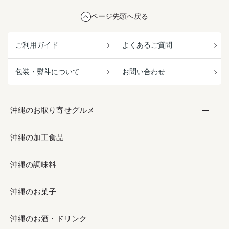
ページ先頭へ戻る
ご利用ガイド
よくあるご質問
包装・熨斗について
お問い合わせ
沖縄のお取り寄せグルメ
沖縄の加工食品
お取り寄せグルメ
沖縄の調味料
フルーツ・野菜
加工食品
沖縄のお菓子
お肉
缶詰／パウチ
調味料
沖縄のお酒・ドリンク
海産物
沖縄料理
砂糖／黒砂糖
お菓子