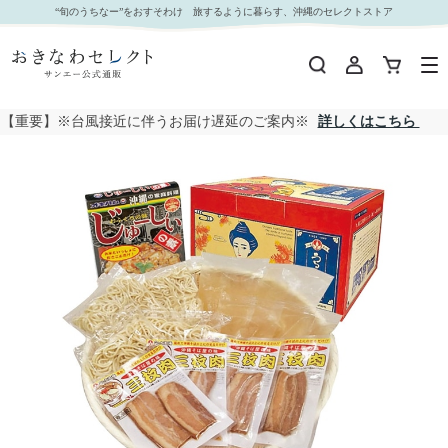
【 4505 】 沖縄そば4食じゅうしぃセット (お届け先が 沖縄県内離島・沖縄県外 ) 産地直送 【 オ
“旬のうちなー”をおすそわけ 旅するように暮らす、沖縄のセレクトストア
キコ 】｜おきなわセレクト サンエー公式通販
【重要】※台風接近に伴うお届け遅延のご案内※
詳しくはこちら